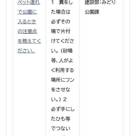
ペット連れ
1 糞をし
建設部：みどり
で公園に
た場合は
公園課
入るとき
必ずその
の注意点
場で片付
を教えてく
けてくださ
ださい、
い。 (砂場
等、人がよ
く利用する
場所にフン
をさせな
い。) 2
必ず手にし
たひも等
でつない