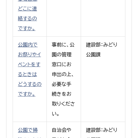
どこに連
絡するの
ですか。
公園内で
事前に、公
建設部：みどり
お祭りやイ
園の管理
公園課
ベントをす
窓口にお
るときは
申出の上、
どうするの
必要な手
ですか。
続きをお
取りくださ
い。
公園で掃
自治会や
建設部：みどり