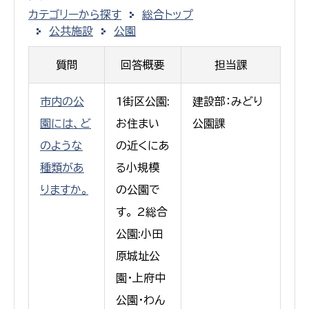
カテゴリーから探す
総合トップ
公共施設
公園
質問
回答概要
担当課
市内の公
1街区公園:
建設部：みどり
園には、ど
お住まい
公園課
のような
の近くにあ
種類があ
る小規模
りますか。
の公園で
す。 2総合
公園:小田
原城址公
園・上府中
公園・わん