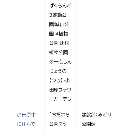
ぱくらんど
3運動公
園:城山公
園 4植物
公園:辻村
植物公園
※一点しん
にょうの
【つじ】・小
田原フラワ
ーガーデン
小田原市
「おだわら
建設部：みどり
に住んで
公園マッ
公園課