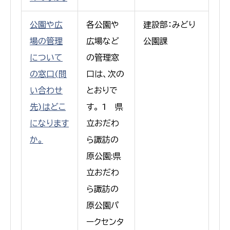
公園や広
各公園や
建設部：みどり
場の管理
広場など
公園課
について
の管理窓
の窓口(問
口は、次の
い合わせ
とおりで
先)はどこ
す。 1 県
になります
立おだわ
か。
ら諏訪の
原公園:県
立おだわ
ら諏訪の
原公園パ
ークセンタ