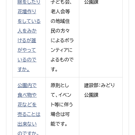
除をしたり
子ども会、
公園課
花壇作り
老人会等
をしている
の地域住
人をみか
民の方々
けるが誰
によるボラ
がやって
ンティアに
いるので
よるもので
すか。
す。
公園内で
原則とし
建設部：みどり
食べ物や
て、イベン
公園課
花などを
ト等に伴う
売ることは
場合は可
出来ない
能です。
のですか。