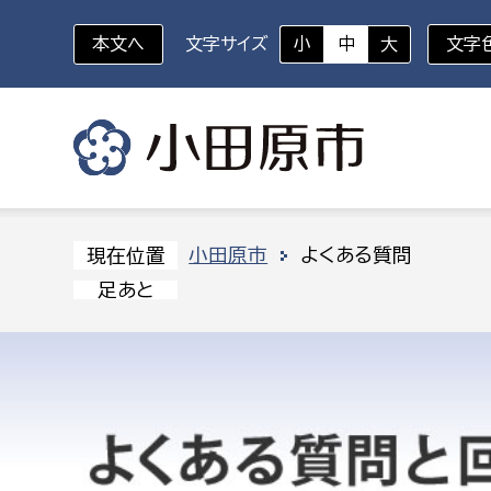
本文へ
文字サイズ
小
中
大
文字
いざというときに
対象者を選択
組織から探す
小田原市
よくある質問
現在位置
足あと
部に属さない室
企画部
新生児・乳幼児
休日救急外来
防
秘書室
企画政
幼稚園児・保育園児
広報広聴室
財政課
コンプライアンス推進室
資産マ
小・中学生
デジタ