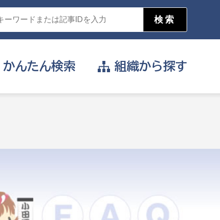
かんたん
検索
組織から
探す
目的を選択
公営事業部
支援や給付を受けたい
消防
事業課
届け出や申請をしたい
証明書がほしい