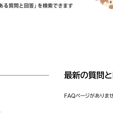
防災・安全
市税総務課
市民税課
福祉・健康
資産税課
環境・エネルギー
文化部
策課
文化政策課
地域経済
生涯学習課
都市基盤
文化財課
最新の質問と
図書館
文化・生涯学習
スポーツ課
小田原城総合管理事
市民活動・地域づくり
FAQページがありませ
若者部
経済部
行政経営