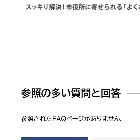
高校生・大学生など
若者
妊産婦
市民部
防災部
地域政策課
防災対
高齢者
地域安全課
障がい者
人権・男女共同参画課
参照の多い質問と回答
戸籍住民課
傷病者
事業者
参照されたFAQページがありません。
福祉健康部
子ども
労働者