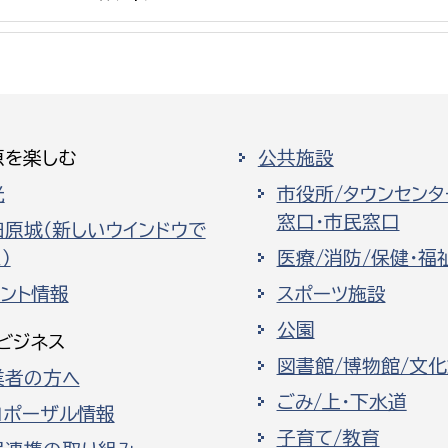
選挙管理委員会事務
原を楽しむ
公共施設
務課
選挙管理委員会事務
光
市役所/タウンセンタ
窓口・市民窓口
食課
田原城（新しいウインドウで
）
医療/消防/保健・福
導課
ベント情報
スポーツ施設
公園
ビジネス
図書館/博物館/文
業者の方へ
ごみ/上・下水道
ロポーザル情報
務課
子育て/教育