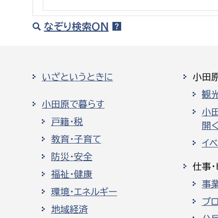
建築課
なぞり検索ON
上下水道局
教育部
いざというときに
小田
経営総務課
教育総
観
小田原で暮らす
給排水業務課
保健給
小
戸籍・税
開く
水道整備課
教育指
教育・子育て
イ
下水道整備課
防災・安全
浄水管理課
仕事・
福祉・健康
事
農業委員会事務局
議会局
環境・エネルギー
プ
農業委員会事務局
議会総
地域経済