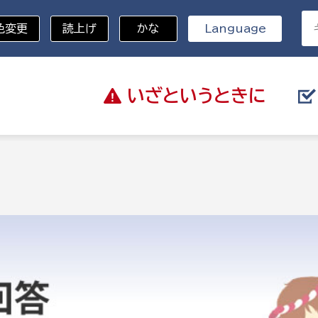
色変更
読上げ
かな
Language
いざと
いうときに
分野を選択
総務部
戸籍
災・ハザードマップ
避難場所
策課
総務課
税
職員課
ネジメント課
財産管理課
教育・子育て
ル推進課
契約検査課