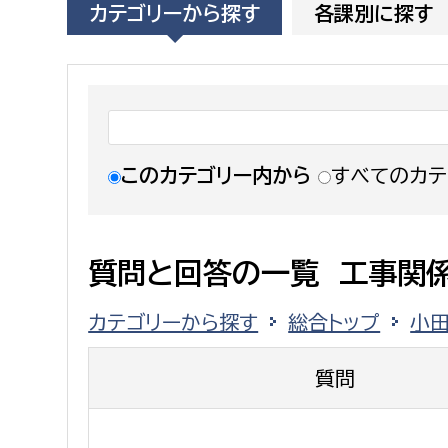
カテゴリーから探す
各課別に探す
福祉政策課
子ども
求職者
生活援護課
子ども
高齢介護課
保育課
外国人
障がい福祉課
保険課
ペット
このカテゴリー内から
すべてのカテ
健康づくり課
建設部
会計管
質問と回答の一覧 工事関
建設政策課
出納室
カテゴリーから探す
総合トップ
小
国県事業推進課
土木管理課
質問
道水路整備課
みどり公園課