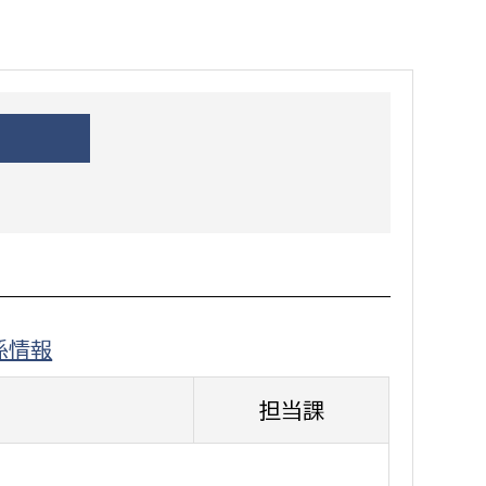
都市政策課
都市計画課
地域交通課
建築指導課
開発審査課
ー
消防
消防総務課
係情報
課
予防課
課
警防計画課
担当課
救急課
情報司令課