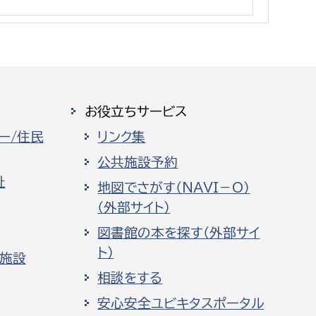
消防課
警防第1課
警防第2課
局
監査事務局
お役立ちサービス
局
監査事務局
ー/住民
リンク集
公共施設予約
祉
地図でさがす（NAVI－O）
（外部サイト）
図書館の本を探す（外部サイ
ト）
化施設
相談をする
安心安全ユビキタスポータル