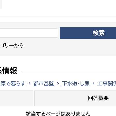
政策課
産業政策課
観光
若者支援課
観光課
農政課
消防
水産海浜課
病院
ゴリーから
市議会
理者
市立総合医療センタ
係情報
患者サポートセンター
田原で暮らす
都市基盤
下水道・し尿
工事関
病院管理局：経営管理
病院管理局：施設用度
回答概要
病院管理局：医事課
該当するページはありません