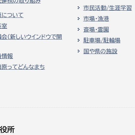
民連携の取り組み
市民活動/生涯学習
原について
市場・漁港
長室
斎場・霊園
議会（新しいウインドウで開
駐車場/駐輪場
国や県の施設
員情報
田原ってどんなまち
役所