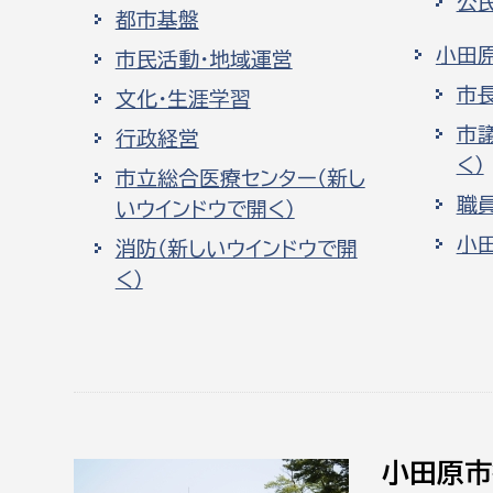
公
都市基盤
小田
市民活動・地域運営
市
文化・生涯学習
市
行政経営
く）
市立総合医療センター（新し
職
いウインドウで開く）
小
消防（新しいウインドウで開
く）
小田原市