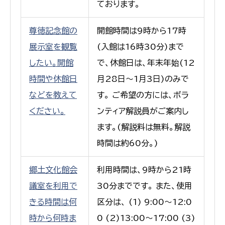
ております。
尊徳記念館の
開館時間は9時から17時
展示室を観覧
(入館は16時30分)まで
したい。開館
で、休館日は、年末年始(12
時間や休館日
月28日〜1月3日)のみで
などを教えて
す。 ご希望の方には、ボラ
ください。
ンティア解説員がご案内し
ます。(解説料は無料。解説
時間は約60分。)
郷土文化館会
利用時間は、9時から21時
議室を利用で
30分までです。 また、使用
きる時間は何
区分は、 (1) 9:00〜12:0
時から何時ま
0 (2)13:00〜17:00 (3)