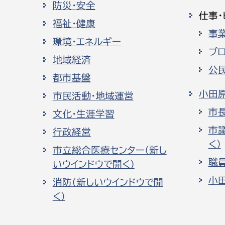
防災・安全
仕事・
福祉・健康
事
環境・エネルギー
プ
地域経済
公
都市基盤
小田
市民活動・地域運営
市
文化・生涯学習
市
行政経営
く）
市立総合医療センター（新し
職
いウインドウで開く）
小
消防（新しいウインドウで開
く）