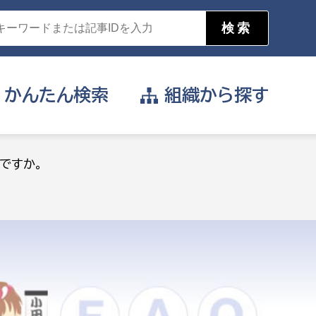
かんたん
検索
組織から
探す
目的を選択
ですか。
公営事業部
支援や給付を受けたい
消防
事業課
届け出や申請をしたい
証明書がほしい