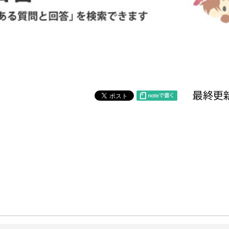
防災・安全
市税総務課
市民税課
福祉・健康
資産税課
環境・エネルギー
文化部
最終更新
策課
文化政策課
地域経済
生涯学習課
都市基盤
文化財課
図書館
文化・生涯学習
スポーツ課
小田原城総合管理事
市民活動・地域づくり
若者部
経済部
行政経営