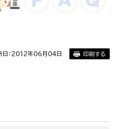
相談をしたい
支払いをしたい
働きたい
環境部
日：2012年06月04日
印刷する
環境政策課
遊びたい
ゼロカーボン推進課
小田原のことを知りたい
環境保護課
環境事業センター
イベント・講座などに参加したい
務所
まちづくりに関わりたい
都市部