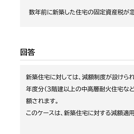
福祉政策課
子ども
数年前に新築した住宅の固定資産税が急
求職者
生活援護課
子ども
高齢介護課
保育課
外国人
障がい福祉課
保険課
ペット
回答
健康づくり課
建設部
会計管
新築住宅に対しては、減額制度が設けら
建設政策課
出納室
年度分（3階建以上の中高層耐火住宅など
国県事業推進課
額されます。
土木管理課
このケースは、新築住宅に対する減額適
道水路整備課
みどり公園課