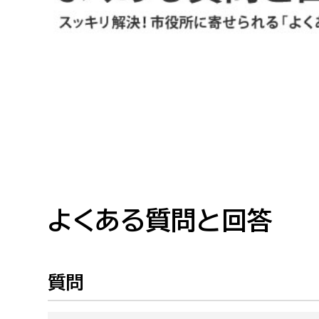
高校生・大学生など
若者
妊産婦
市民部
防災部
地域政策課
防災対
高齢者
地域安全課
障がい者
人権・男女共同参画課
戸籍住民課
よくある質問と回答
傷病者
事業者
質問
福祉健康部
子ども
労働者