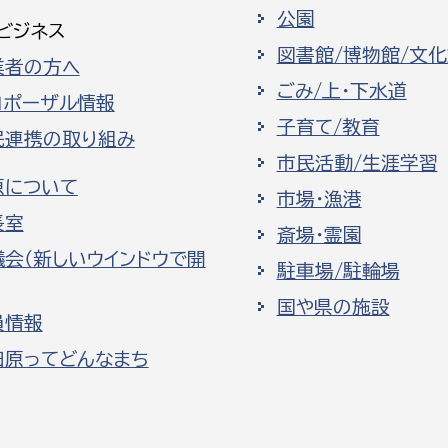
公園
ビジネス
図書館/博物館/文
業者の方へ
ごみ/上・下水道
ロポーザル情報
子育て/教育
民連携の取り組み
市民活動/生涯学習
原について
市場・漁港
長室
斎場・霊園
議会（新しいウインドウで開
駐車場/駐輪場
国や県の施設
員情報
田原ってどんなまち