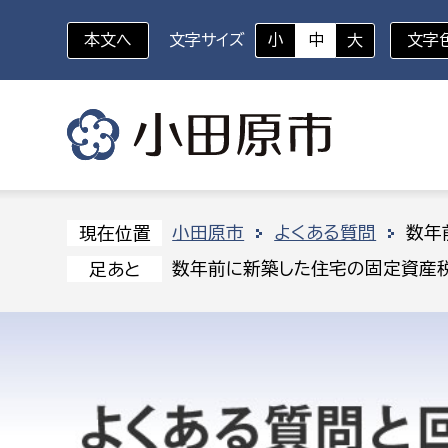
本文へ
文字サイズ
小
中
大
文字
いざというときに
対象者を選択
組織から探す
小田原市
よくある質問
数年
現在位置
数年前に新築した住宅の固定資産税
足あと
部に属さない室
企画部
新生児・乳幼児
休日救急外来
防
秘書室
企画政
幼稚園児・保育園児
広報広聴室
財政課
コンプライアンス推進室
資産マ
小・中学生
デジタ