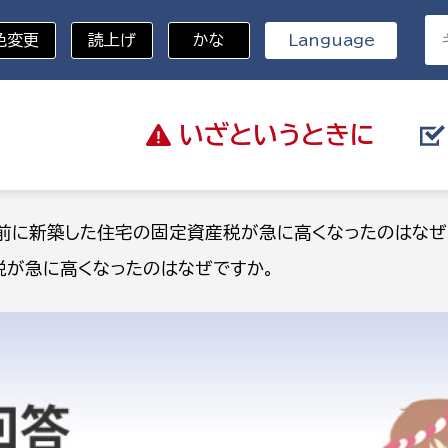
色変更
読上げ
かな
Language
いざと
いうときに
分野を選択
前に新築した住宅の固定資産税が急に高くなったのはなぜ
が急に高くなったのはなぜですか。
総務部
戸籍
災・ハザードマップ
避難場所
策課
総務課
税
職員課
ネジメント課
財産管理課
教育・子育て
ル推進課
契約検査課