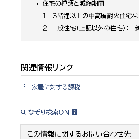
住宅の種類と減額期間
建築課
１ 3階建以上の中高層耐火住宅な
２ 一般住宅（上記以外の住宅）： 
上下水道局
教育部
経営総務課
教育総
関連情報リンク
給排水業務課
保健給
水道整備課
教育指
家屋に対する課税
下水道整備課
浄水管理課
なぞり検索ON
農業委員会事務局
議会局
この情報に関するお問い合わせ先
農業委員会事務局
議会総