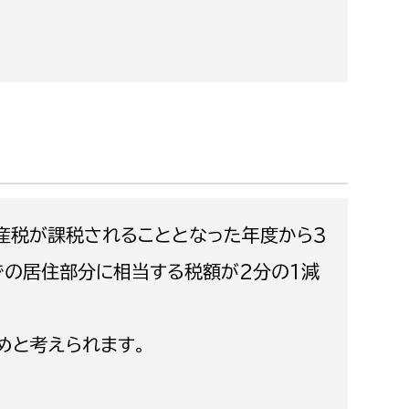
都市政策課
都市計画課
地域交通課
建築指導課
開発審査課
ー
消防
産税が課税されることとなった年度から3
消防総務課
での居住部分に相当する税額が2分の1減
課
予防課
課
警防計画課
めと考えられます。
救急課
情報司令課