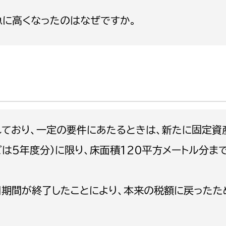
政策課
産業政策課
に高くなったのはなぜですか。
観光
若者支援課
観光課
農政課
消防
水産海浜課
病院
市議会
理者
市立総合医療センタ
れており、一定の要件にあたるときは、新たに固定資
患者サポートセンター
は5年度分）に限り、床面積120平方メートル分ま
病院管理局：経営管理
病院管理局：施設用度
用期間が終了したことにより、本来の税額に戻ったた
病院管理局：医事課