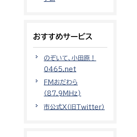
都市政策課
都市計画課
地域交通課
おすすめサービス
建築指導課
開発審査課
のぞいて、小田原！
0465.net
ー
消防
FMおだわら
消防総務課
（87.9MHz)
課
予防課
市公式X（旧Twitter）
課
警防計画課
救急課
情報司令課