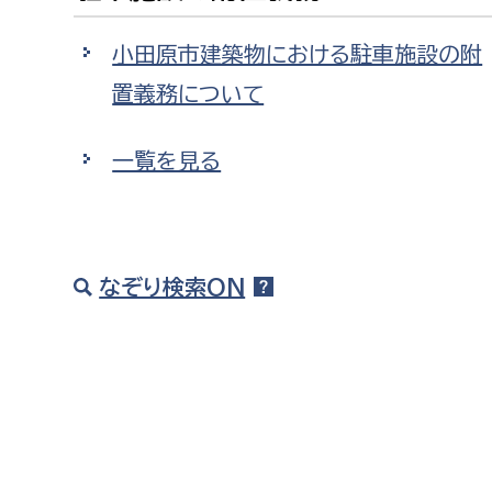
福祉政策課
子ども
求職者
小田原市建築物における駐車施設の附
生活援護課
子ども
置義務について
高齢介護課
保育課
外国人
障がい福祉課
一覧を見る
保険課
ペット
健康づくり課
建設部
会計管
なぞり検索ON
建設政策課
出納室
国県事業推進課
土木管理課
道水路整備課
みどり公園課