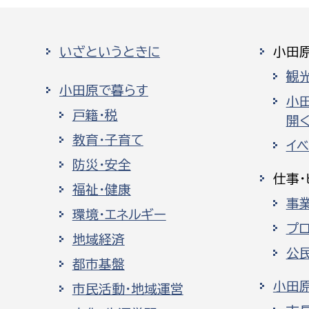
いざというときに
小田
観
小田原で暮らす
小
戸籍・税
開く
教育・子育て
イ
防災・安全
仕事・
福祉・健康
事
環境・エネルギー
プ
地域経済
公
都市基盤
小田
市民活動・地域運営