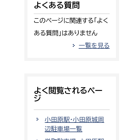
よくある質問
消防課
警防第1課
このページに関連する「よく
警防第2課
ある質問」はありません
局
監査事務局
一覧を見る
局
監査事務局
よく閲覧されるペー
ジ
小田原駅・小田原城周
辺駐車場一覧