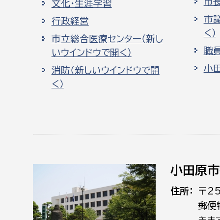
市
文化・生涯学習
市
行政経営
く）
市立総合医療センター（新し
職
いウインドウで開く）
小
消防（新しいウインドウで開
く）
小田原市
住所
〒2
郵便