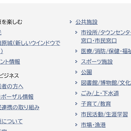
原を楽しむ
公共施設
光
市役所/タウンセンタ
窓口・市民窓口
田原城（新しいウインドウで
）
医療/消防/保健・福
ベント情報
スポーツ施設
公園
ビジネス
図書館/博物館/文
業者の方へ
ごみ/上・下水道
ロポーザル情報
子育て/教育
民連携の取り組み
市民活動/生涯学習
原について
市場・漁港