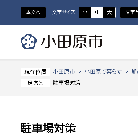
本文へ
文字サイズ
小
中
大
文字
いざというときに
対象者を選択
組織から探す
小田原市
小田原で暮らす
都
現在位置
駐車場対策
足あと
部に属さない室
企画部
新生児・乳幼児
休日救急外来
防
秘書室
企画政
幼稚園児・保育園児
広報広聴室
財政課
コンプライアンス推進室
資産マ
駐車場対策
小・中学生
デジタ