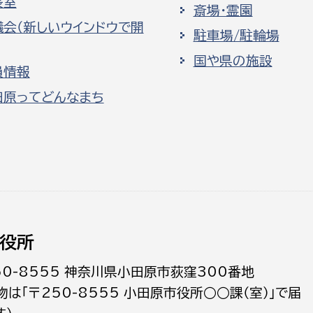
長室
斎場・霊園
議会（新しいウインドウで開
駐車場/駐輪場
国や県の施設
員情報
田原ってどんなまち
役所
50-8555 神奈川県小田原市荻窪300番地
物は「〒250-8555 小田原市役所○○課（室）」で届