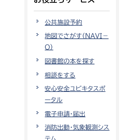
相談をしたい
公共施設予約
支払いをしたい
地図でさがす（NAVI－
働きたい
環境部
O）
環境政策課
図書館の本を探す
遊びたい
ゼロカーボン推進課
相談をする
小田原のことを知りたい
環境保護課
安心安全ユビキタスポ
環境事業センター
イベント・講座などに参加したい
ータル
電子申請・届出
務所
まちづくりに関わりたい
消防出動・気象観測シス
都市部
テム