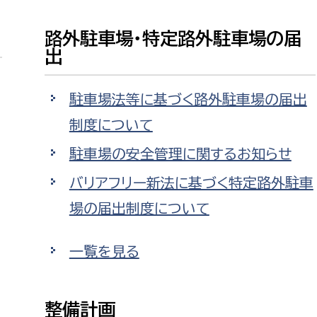
防災・安全
市税総務課
路外駐車場・特定路外駐車場の届
市民税課
出
福祉・健康
資産税課
環境・エネルギー
駐車場法等に基づく路外駐車場の届出
文化部
制度について
策課
文化政策課
地域経済
駐車場の安全管理に関するお知らせ
生涯学習課
都市基盤
バリアフリー新法に基づく特定路外駐車
文化財課
場の届出制度について
図書館
文化・生涯学習
スポーツ課
一覧を見る
小田原城総合管理事
市民活動・地域づくり
若者部
経済部
行政経営
整備計画