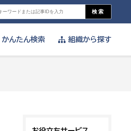
かんたん
検索
組織から
探す
目的を選択
公営事業部
支援や給付を受けたい
消防
事業課
届け出や申請をしたい
証明書がほしい
お役立ちサービス