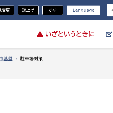
色変更
読上げ
かな
Language
いざと
いうときに
分野を選択
市基盤
駐車場対策
総務部
戸籍
災・ハザードマップ
避難場所
策課
総務課
税
職員課
ネジメント課
財産管理課
教育・子育て
ル推進課
契約検査課