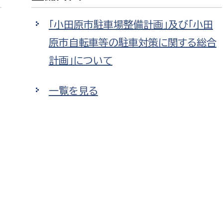
政策課
産業政策課
観光
「小田原市駐車場整備計画」及び「小田
若者支援課
観光課
原市自転車等の駐車対策に関する総合
農政課
消防
計画」について
水産海浜課
病院
一覧を見る
市議会
理者
市立総合医療センタ
患者サポートセンター
病院管理局：経営管理
病院管理局：施設用度
病院管理局：医事課