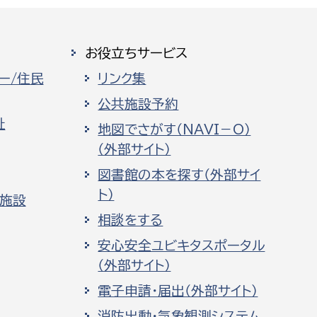
お役立ちサービス
ー/住民
リンク集
公共施設予約
祉
地図でさがす（NAVI－O）
（外部サイト）
図書館の本を探す（外部サイ
ト）
化施設
相談をする
安心安全ユビキタスポータル
（外部サイト）
電子申請・届出（外部サイト）
消防出動・気象観測システム