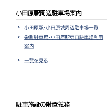
高校生・大学生など
小田原駅周辺駐車場案内
若者
小田原駅・小田原城周辺駐車場一覧
妊産婦
市民部
防災部
栄町駐車場・小田原駅東口駐車場利用
地域政策課
防災対
案内
高齢者
地域安全課
一覧を見る
障がい者
人権・男女共同参画課
戸籍住民課
傷病者
事業者
福祉健康部
子ども
労働者
駐車施設の附置義務