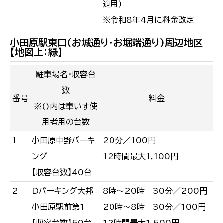
適用)
※令和8年4月に料金改定
小田原駅東口(お城通り・お堀端通り)周辺地区
【地図上：緑】
駐車場名・収容台
数
番号
料金
※()内は車いす使
用者用の台数
1
小田原中野パーキ
20分／100円
ング
12時間最大1,100円
【収容台数】40台
2
Dパーキング大邦
8時～20時 30分／200円
小田原駅前第1
20時～8時 30分／100円
【収容台数】50台
12時間最大1,500円