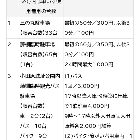
※()内は車いす使
用者用の台数
1
三の丸駐車場
最初の60分／300円、以後3
【収容台数】33台
0分／100円
2
藤棚臨時駐車場
最初の60分／350円、以後3
【収容台数】65台
0分／100円
(1台)
24時間最大1,000円
3
小田原城址公園内
(1)バス
藤棚臨時観光バス
1回／3,000円
駐車場
17時以降入庫・9時迄に出庫
【収容台数】
で1泊駐車4,000円
車 2台(2台)
9時～17時以外入出庫は入出
バス 10台
庫料各2,000円加算
バイク 9台
(2)バイク・障がい者用車両 1