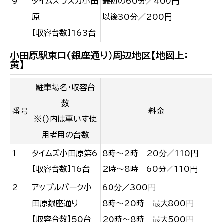
9
タイムズラスカ小田
最初の60分／400円
原
以後30分／200円
【収容台数】163台
小田原駅東口(銀座通り)周辺地区【地図上：
黄】
駐車場名・収容台
数
番号
料金
※()内は車いす使
用者用の台数
1
タイムズ小田原第6
8時～2時 20分／110円
【収容台数】16台
2時～8時 60分／110円
2
アップルパーク小
60分／300円
田原銀座通り
8時～20時 最大800円
【収容台数】50台
20時～8時 最大500円