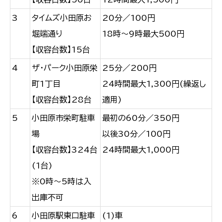
3
タイムズ小田原お
20分／100円
堀端通り
18時～9時最大500円
【収容台数】15台
4
ザ・パーク小田原栄
25分／200円
町1丁目
24時間最大1,300円(繰返し
【収容台数】28台
適用)
5
小田原市栄町駐車
最初の60分／350円
場
以後30分／100円
【収容台数】324台
24時間最大1,000円
(1台)
※0時～5時は入
出庫不可
6
小田原駅東口駐車
(1)車