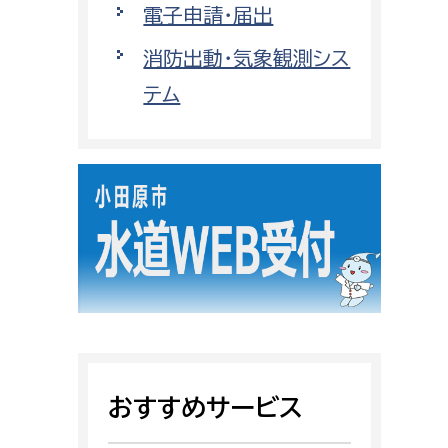
電子申請・届出
都市政策課
都市計画課
消防出動・気象観測シス
地域交通課
テム
建築指導課
開発審査課
ー
消防
消防総務課
課
予防課
課
警防計画課
救急課
おすすめサービス
情報司令課