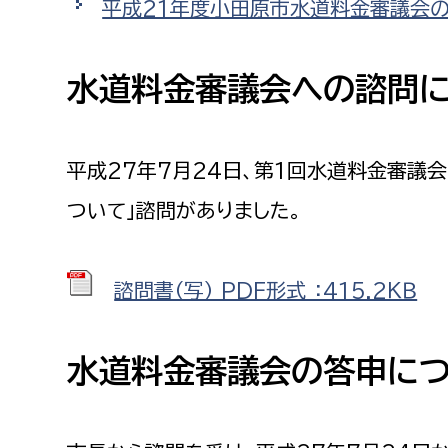
平成21年度小田原市水道料金審議会
水道料金審議会への諮問
平成27年7月24日、第1回水道料金審議
ついて」諮問がありました。
諮問書（写） PDF形式 ：415.2ＫＢ
水道料金審議会の答申に