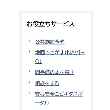
相談をしたい
支払いをしたい
お役立ちサービス
働きたい
環境部
公共施設予約
環境政策課
遊びたい
地図でさがす（NAVI－
ゼロカーボン推進課
O）
小田原のことを知りたい
環境保護課
図書館の本を探す
環境事業センター
イベント・講座などに参加したい
相談をする
務所
まちづくりに関わりたい
安心安全ユビキタスポ
都市部
ータル