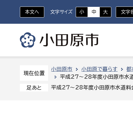
本文へ
文字サイズ
小
中
大
文字
いざというときに
対象者を選択
組織から探す
小田原市
小田原で暮らす
都
現在位置
平成27〜28年度小田原市水
部に属さない室
企画部
新生児・乳幼児
平成27〜28年度小田原市水道
足あと
休日救急外来
防
秘書室
企画政
幼稚園児・保育園児
広報広聴室
財政課
コンプライアンス推進室
資産マ
小・中学生
デジタ