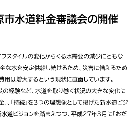
防災・安全
市税総務課
市民税課
原市水道料金審議会の開催
福祉・健康
資産税課
環境・エネルギー
文化部
策課
文化政策課
イフスタイルの変化からくる水需要の減少にともな
地域経済
生涯学習課
安全な水を安定供給し続けるため、災害に備えるため
都市基盤
文化財課
費用は増大するという現状に直面しています。
図書館
文化・生涯学習
災の経験など、水道を取り巻く状況の大きな変化に
スポーツ課
安全」、「持続」を3つの理想像として掲げた新水道ビジ
小田原城総合管理事
市民活動・地域づくり
新水道ビジョンを踏まえつつ、平成27年3月に「おだ
若者部
経済部
行政経営