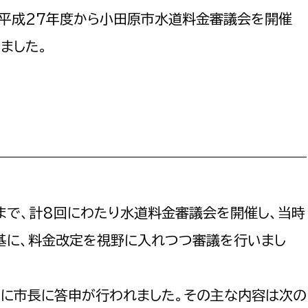
政策課
産業政策課
、平成27年度から小田原市水道料金審議会を開催
観光
若者支援課
観光課
ました。
農政課
消防
水産海浜課
病院
市議会
理者
市立総合医療センタ
患者サポートセンター
日まで、計8回にわたり水道料金審議会を開催し、当時
病院管理局：経営管理
基に、料金改定を視野に入れつつ審議を行いまし
病院管理局：施設用度
病院管理局：医事課
日に市長に答申が行われました。その主な内容は次の