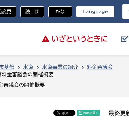
色変更
読上げ
かな
Language
いざと
いうときに
分野を選択
市基盤
水道
水道事業の紹介
料金審議会
道料金審議会の開催概要
総務部
戸籍
料金審議会の開催概要
災・ハザードマップ
避難場所
策課
総務課
税
職員課
最終更新
ネジメント課
財産管理課
教育・子育て
ル推進課
契約検査課