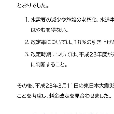
建築課
とおりでした。
水需要の減少や施設の老朽化、水道
はやむを得ない。
上下水道局
教育部
改定率については、18％の引き上げ
経営総務課
教育総
改定時期については、平成23年度が
給排水業務課
保健給
に判断すること。
水道整備課
教育指
下水道整備課
浄水管理課
その後、平成23年3月11日の東日本大震
ことを考慮し、料金改定を見合わせました。
農業委員会事務局
議会局
農業委員会事務局
議会総