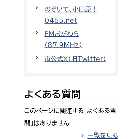
消防課
のぞいて、小田原！
警防第1課
0465.net
警防第2課
FMおだわら
局
監査事務局
（87.9MHz)
市公式X（旧Twitter）
局
監査事務局
よくある質問
このページに関連する「よくある質
問」はありません
一覧を見る