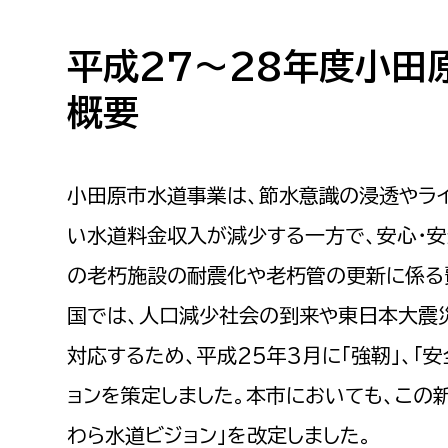
高校生・大学生など
平成27～28年度小田
若者
概要
妊産婦
市民部
防災部
地域政策課
防災対
小田原市水道事業は、節水意識の浸透やラ
高齢者
地域安全課
い水道料金収入が減少する一方で、安心・
障がい者
人権・男女共同参画課
の老朽施設の耐震化や老朽管の更新に係る
戸籍住民課
傷病者
国では、人口減少社会の到来や東日本大震
対応するため、平成25年3月に「強靭」、「
事業者
ョンを策定しました。本市においても、この
福祉健康部
子ども
労働者
わら水道ビジョン」を改定しました。