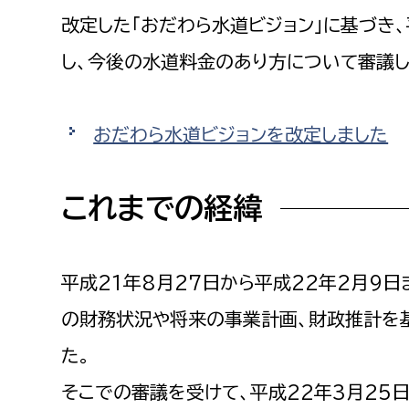
福祉政策課
子ども
改定した「おだわら水道ビジョン」に基づき
求職者
生活援護課
子ども
し、今後の水道料金のあり方について審議し
高齢介護課
保育課
外国人
障がい福祉課
おだわら水道ビジョンを改定しました
保険課
ペット
健康づくり課
これまでの経緯
建設部
会計管
建設政策課
出納室
平成21年8月27日から平成22年2月9
国県事業推進課
の財務状況や将来の事業計画、財政推計を
土木管理課
た。
道水路整備課
そこでの審議を受けて、平成22年3月25
みどり公園課