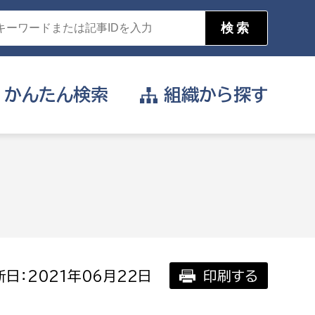
かんたん
検索
組織から
探す
目的を選択
公営事業部
支援や給付を受けたい
消防
事業課
届け出や申請をしたい
日：2021年06月22日
印刷する
証明書がほしい