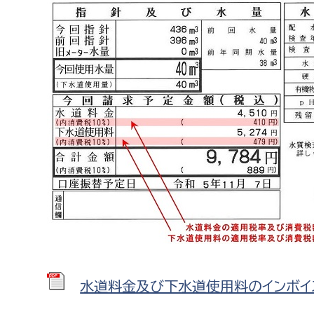
福祉政策課
子ども
求職者
生活援護課
子ども
高齢介護課
保育課
外国人
障がい福祉課
保険課
ペット
健康づくり課
建設部
会計管
建設政策課
出納室
国県事業推進課
土木管理課
道水路整備課
水道料金及び下水道使用料のインボイス表
みどり公園課