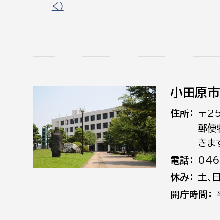
く）
小田原市
住所
〒2
郵便
きま
電話
046
休み
土､
開庁時間