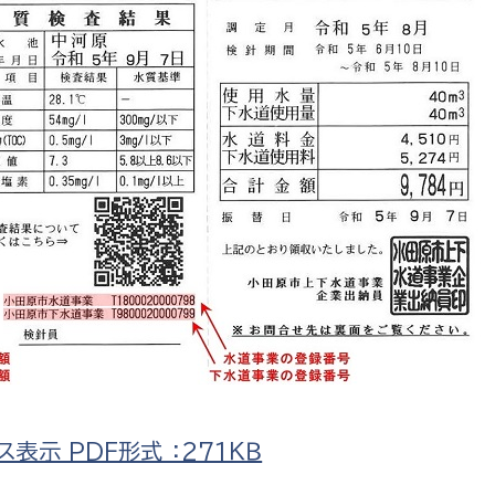
政策課
産業政策課
観光
若者支援課
観光課
農政課
消防
水産海浜課
病院
市議会
理者
市立総合医療センタ
患者サポートセンター
病院管理局：経営管理
病院管理局：施設用度
病院管理局：医事課
示 PDF形式 ：271ＫＢ