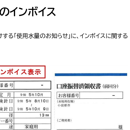
防災・安全
市税総務課
のインボイス
市民税課
福祉・健康
資産税課
する「使用水量のお知らせ」に、インボイスに関する
環境・エネルギー
文化部
策課
文化政策課
地域経済
生涯学習課
都市基盤
文化財課
図書館
文化・生涯学習
スポーツ課
小田原城総合管理事
市民活動・地域づくり
若者部
経済部
行政経営