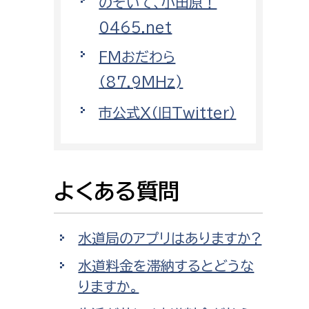
のぞいて、小田原！
消防課
0465.net
警防第1課
FMおだわら
警防第2課
（87.9MHz)
局
監査事務局
市公式X（旧Twitter）
局
監査事務局
よくある質問
水道局のアプリはありますか?
水道料金を滞納するとどうな
りますか。