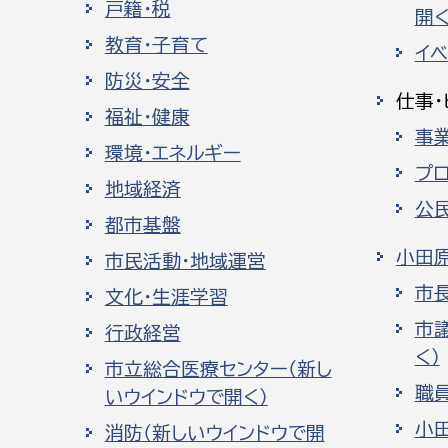
戸籍・税
開く
教育・子育て
イ
防災・安全
仕事・
福祉・健康
事
環境・エネルギー
プ
地域経済
公
都市基盤
小田
市民活動・地域運営
市
文化・生涯学習
市
行政経営
く）
市立総合医療センター（新し
職
いウインドウで開く）
小
消防（新しいウインドウで開