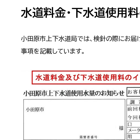
高校生・大学生など
水道料金・下水道使用料
若者
小田原市上下水道局では、検針の際にお届け
妊産婦
市民部
防災部
事項を記載しています。
地域政策課
防災対
高齢者
地域安全課
障がい者
人権・男女共同参画課
戸籍住民課
傷病者
事業者
福祉健康部
子ども
労働者