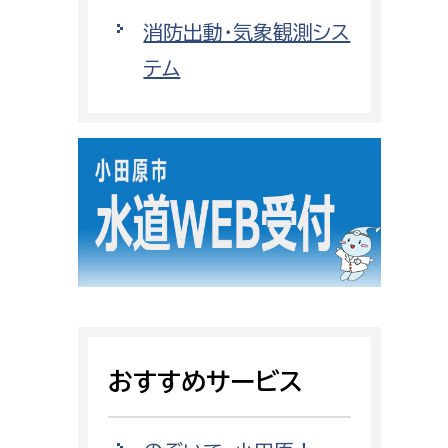
都市政策課
消防出動・気象観測シス
都市計画課
テム
地域交通課
建築指導課
開発審査課
ー
消防
消防総務課
課
予防課
課
警防計画課
おすすめサービス
救急課
情報司令課