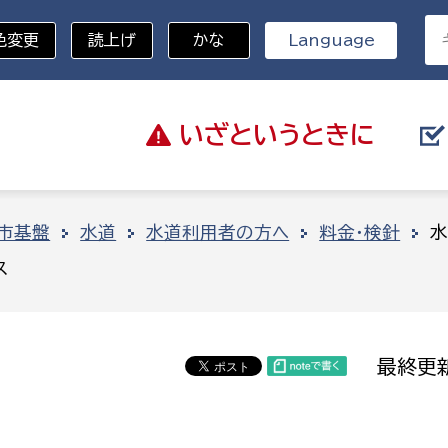
色変更
読上げ
かな
Language
いざと
いうときに
分野を選択
市基盤
水道
水道利用者の方へ
料金・検針
水
ス
総務部
戸籍
災・ハザードマップ
避難場所
策課
総務課
税
職員課
最終更新
ネジメント課
財産管理課
教育・子育て
ル推進課
契約検査課