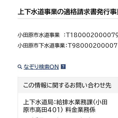
建築課
上下水道事業の適格請求書発行事
小田原市水道事業 ：T18000200007
上下水道局
教育部
小田原市下水道事業：T98000200007
経営総務課
教育総
給排水業務課
保健給
なぞり検索ON
水道整備課
教育指
下水道整備課
この情報に関するお問い合わせ先
浄水管理課
農業委員会事務局
議会局
上下水道局：給排水業務課(小田
原市高田401) 料金業務係
農業委員会事務局
議会総