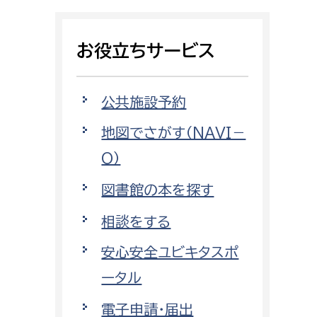
相談をしたい
お役立ちサービス
支払いをしたい
働きたい
環境部
公共施設予約
地図でさがす（NAVI－
環境政策課
遊びたい
O）
ゼロカーボン推進課
小田原のことを知りたい
環境保護課
図書館の本を探す
環境事業センター
相談をする
イベント・講座などに参加したい
安心安全ユビキタスポ
務所
まちづくりに関わりたい
ータル
都市部
電子申請・届出