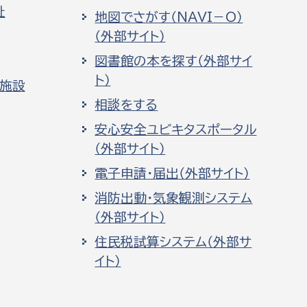
祉
地図でさがす（NAVI－O）
（外部サイト）
図書館の本を探す（外部サイ
ト）
化施設
相談をする
安心安全ユビキタスポータル
（外部サイト）
電子申請・届出（外部サイト）
消防出動・気象観測システム
（外部サイト）
住民税試算システム（外部サ
イト）