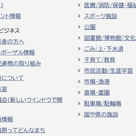
）
医療/消防/保健・福
ベント情報
スポーツ施設
公園
ビジネス
図書館/博物館/文
業者の方へ
ごみ/上・下水道
ロポーザル情報
子育て/教育
民連携の取り組み
市民活動/生涯学習
原について
市場・漁港
長室
斎場・霊園
議会（新しいウインドウで開
駐車場/駐輪場
国や県の施設
員情報
田原ってどんなまち