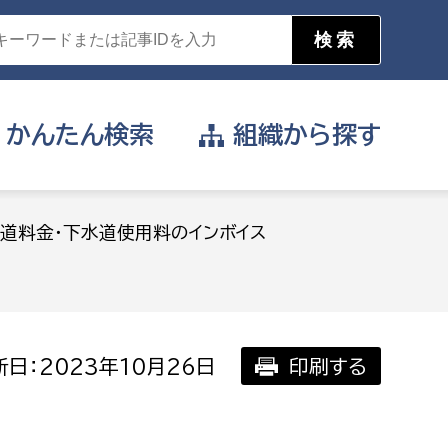
かんたん
検索
組織から
探す
目的を選択
道料金・下水道使用料のインボイス
公営事業部
支援や給付を受けたい
消防
事業課
届け出や申請をしたい
日：2023年10月26日
印刷する
証明書がほしい