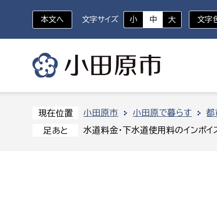
本文へ
文字サイズ
小
中
大
文字
いざというときに
対象者を選択
組織から探す
小田原市
小田原で暮らす
都
現在位置
水道料金・下水道使用料のインボイ
足あと
部に属さない室
企画部
新生児・乳幼児
休日救急外来
防
秘書室
企画政
幼稚園児・保育園児
広報広聴室
財政課
コンプライアンス推進室
資産マ
小・中学生
デジタ