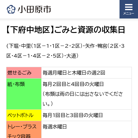
メニュー
【下府中地区】ごみと資源の収集日
(下堀・中里（1区－1・1区－2・2区）・矢作・鴨宮（2区・3
区・4区－1・4区－2・5区）・大道）
燃せるごみ
毎週月曜日と木曜日の週2回
紙・布類
毎月2回目と4回目の火曜日
（布類は雨の日には出さないでくださ
い。）
ペットボトル
毎月1回目と3回目の火曜日
トレー・プラス
毎週水曜日
チック容器