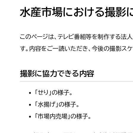
高校生・大学生など
水産市場における撮影に
若者
このページは、テレビ番組等を制作する法
妊産婦
市民部
防災部
す。内容をご一読いただき、今後の撮影スケ
地域政策課
防災対
高齢者
地域安全課
撮影に協力できる内容
障がい者
人権・男女共同参画課
戸籍住民課
「せり」の様子。
傷病者
「水揚げ」の様子。
事業者
「市場内売場」の様子。
福祉健康部
子ども
労働者