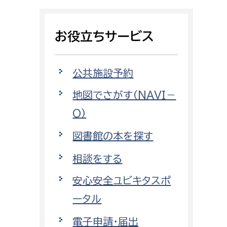
相談をしたい
お役立ちサービス
支払いをしたい
働きたい
環境部
公共施設予約
地図でさがす（NAVI－
環境政策課
遊びたい
O）
ゼロカーボン推進課
小田原のことを知りたい
環境保護課
図書館の本を探す
環境事業センター
相談をする
イベント・講座などに参加したい
安心安全ユビキタスポ
務所
まちづくりに関わりたい
ータル
都市部
電子申請・届出