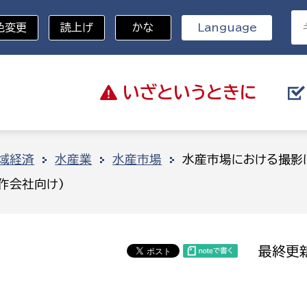
色変更
読上げ
かな
Language
いざと
いうときに
分野を選択
域経済
水産業
水産市場
水産市場における撮影
作会社向け)
総務部
戸籍
災・ハザードマップ
避難場所
策課
総務課
税
職員課
最終更新
ネジメント課
財産管理課
教育・子育て
ル推進課
契約検査課