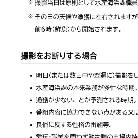
撮影当日は原則として水産海浜課職員
※
福祉政策課
子ども
求職者
生活援護課
子ども
その日の天候や漁獲に左右されますが、
※
高齢介護課
保育課
前６時（鮮魚）から開始されます。
外国人
障がい福祉課
保険課
ペット
撮影をお断りする場合
健康づくり課
建設部
会計管
明日（または数日中や翌週に）撮影を
水産海浜課の本来業務が多忙な時期
建設政策課
出納室
漁獲が少ないことが予測される時期。
国県事業推進課
土木管理課
番組内容に協力できない点がある又
道水路整備課
良俗に反する性格の番組等。
みどり公園課
愛玩・職業を問わず動物類の市場内持