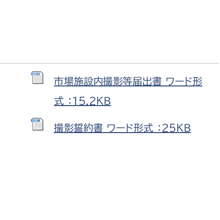
市場施設内撮影等届出書 ワード形
式 ：15.2ＫＢ
撮影誓約書 ワード形式 ：25ＫＢ