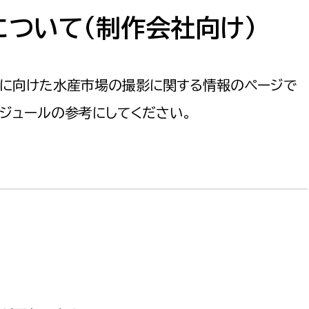
防災・安全
市税総務課
ついて(制作会社向け)
市民税課
福祉・健康
資産税課
人に向けた水産市場の撮影に関する情報のページで
環境・エネルギー
文化部
ジュールの参考にしてください。
策課
文化政策課
地域経済
生涯学習課
都市基盤
文化財課
図書館
文化・生涯学習
スポーツ課
小田原城総合管理事
市民活動・地域づくり
若者部
経済部
行政経営