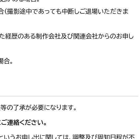
合（撮影途中であっても中断しご退場いただきま
した経歴のある制作会社及び関連会社からのお申し
選挙管理委員会事務
務課
選挙管理委員会事務
場合。
食課
導課
員等の了承が必要になります。
ご連絡ください。
務課
」というお申し出に関しては、調整及び周知日程が不