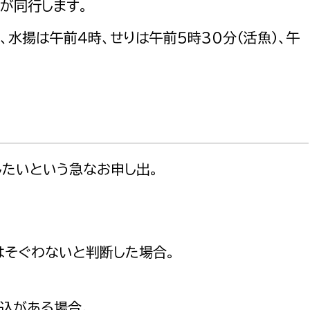
が同行します。
政策課
産業政策課
観光
若者支援課
観光課
水揚は午前４時、せりは午前５時30分（活魚）、午
農政課
消防
水産海浜課
病院
市議会
理者
市立総合医療センタ
したいという急なお申し出。
。
患者サポートセンター
病院管理局：経営管理
病院管理局：施設用度
はそぐわないと判断した場合。
病院管理局：医事課
込がある場合。