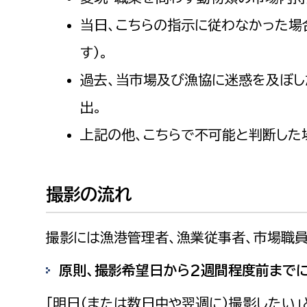
建築課
当日、こちらの指示に従わなかった場
す）。
過去、当市場及び漁協に迷惑を及ぼ
上下水道局
教育部
出。
経営総務課
教育総
上記の他、こちらで不可能と判断した
給排水業務課
保健給
水道整備課
教育指
撮影の流れ
下水道整備課
浄水管理課
撮影には漁港管理者、漁業従事者、市場職
農業委員会事務局
議会局
原則、撮影希望日から2週間程度前までに
農業委員会事務局
議会総
「明日（または数日中や翌週に）撮影したい