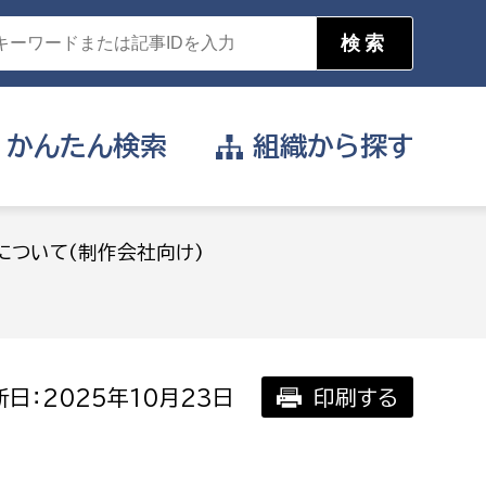
かんたん
検索
組織から
探す
目的を選択
について(制作会社向け)
公営事業部
支援や給付を受けたい
消防
事業課
届け出や申請をしたい
日：2025年10月23日
印刷する
証明書がほしい