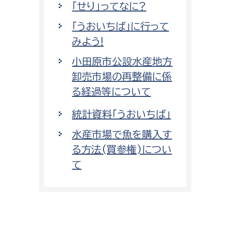
「せり」ってなに?
「うおいちば」に行って
みよう!
小田原市公設水産地方
卸売市場の再整備に係
る経過等について
統計資料「うおいちば」
水産市場で魚を購入す
る方法(買参権)につい
て