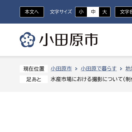
本文へ
文字サイズ
小
中
大
文字
いざというときに
対象者を選択
組織から探す
小田原市
小田原で暮らす
地
現在位置
水産市場における撮影について(制
足あと
部に属さない室
企画部
新生児・乳幼児
休日救急外来
防
秘書室
企画政
幼稚園児・保育園児
広報広聴室
財政課
コンプライアンス推進室
資産マ
小・中学生
デジタ