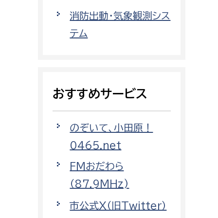
都市政策課
消防出動・気象観測シス
都市計画課
テム
地域交通課
建築指導課
開発審査課
おすすめサービス
ー
消防
のぞいて、小田原！
消防総務課
0465.net
課
予防課
FMおだわら
課
警防計画課
（87.9MHz)
救急課
市公式X（旧Twitter）
情報司令課