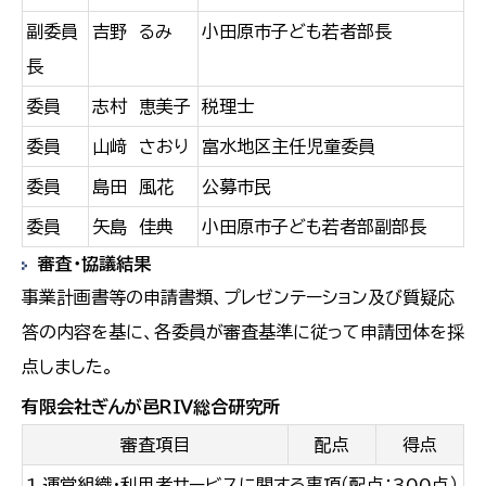
副委員
吉野 るみ
小田原市子ども若者部長
長
委員
志村 恵美子
税理士
委員
山﨑 さおり
富水地区主任児童委員
委員
島田 風花
公募市民
委員
矢島 佳典
小田原市子ども若者部副部長
審査・協議結果
事業計画書等の申請書類、プレゼンテーション及び質疑応
答の内容を基に、各委員が審査基準に従って申請団体を採
点しました。
有限会社ぎんが邑ＲＩＶ総合研究所
審査項目
配点
得点
1.運営組織・利用者サービスに関する事項（配点：300点）