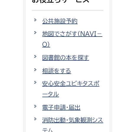
相談をしたい
公共施設予約
支払いをしたい
地図でさがす（NAVI－
働きたい
環境部
O）
環境政策課
図書館の本を探す
遊びたい
ゼロカーボン推進課
相談をする
小田原のことを知りたい
環境保護課
安心安全ユビキタスポ
環境事業センター
イベント・講座などに参加したい
ータル
電子申請・届出
務所
まちづくりに関わりたい
消防出動・気象観測シス
都市部
テム