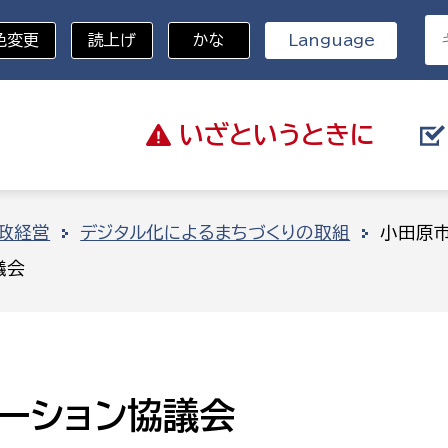
色変更
読上げ
かな
Language
いざと
いうときに
分野を選択
政経営
デジタル化によるまちづくりの取組
小田原市
議会
総務部
戸籍
災・ハザードマップ
避難場所
策課
総務課
税
職員課
ネジメント課
財産管理課
ーション協議会
教育・子育て
ル推進課
契約検査課