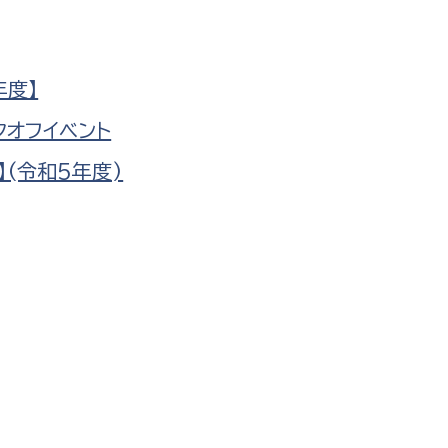
防災・安全
市税総務課
市民税課
福祉・健康
年度】
資産税課
クオフイベント
環境・エネルギー
文化部
(令和5年度)
策課
文化政策課
地域経済
生涯学習課
都市基盤
文化財課
図書館
文化・生涯学習
スポーツ課
小田原城総合管理事
市民活動・地域づくり
若者部
経済部
行政経営