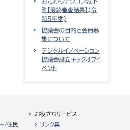
おだわらデジコン城下
町【最終審査結果】(令
和5年度)
協議会の目的と会員募
集について
デジタルイノベーション
協議会設立キックオフイ
ベント
お役立ちサービス
ー/住民
リンク集