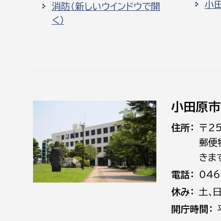
小
消防（新しいウインドウで開
く）
小田原市
住所
〒2
郵便
きま
電話
046
休み
土､
開庁時間