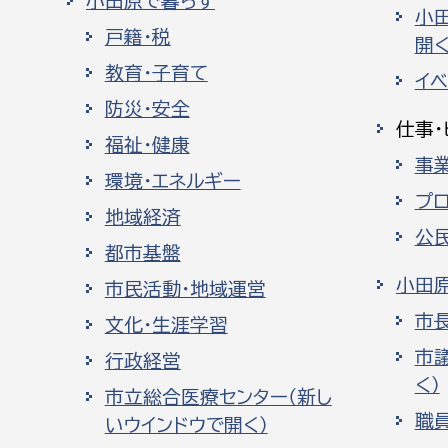
小田原で暮らす
小
戸籍・税
開く
教育・子育て
イ
防災・安全
仕事・
福祉・健康
事
環境・エネルギー
プ
地域経済
公
都市基盤
小田
市民活動・地域運営
市
文化・生涯学習
市
行政経営
く）
市立総合医療センター（新し
職
いウインドウで開く）