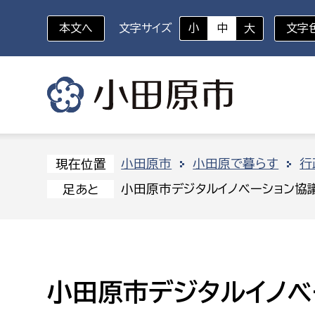
本文へ
文字サイズ
小
中
大
文字
いざというときに
対象者を選択
組織から探す
小田原市
小田原で暮らす
行
現在位置
小田原市デジタルイノベーション協
足あと
部に属さない室
企画部
新生児・乳幼児
休日救急外来
防
秘書室
企画政
幼稚園児・保育園児
広報広聴室
財政課
コンプライアンス推進室
資産マ
小田原市デジタルイノベ
小・中学生
デジタ