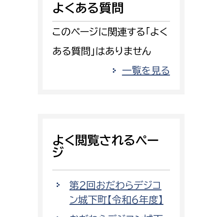
よくある質問
消防課
警防第1課
このページに関連する「よく
警防第2課
ある質問」はありません
局
監査事務局
一覧を見る
局
監査事務局
よく閲覧されるペー
ジ
第2回おだわらデジコ
ン城下町【令和6年度】