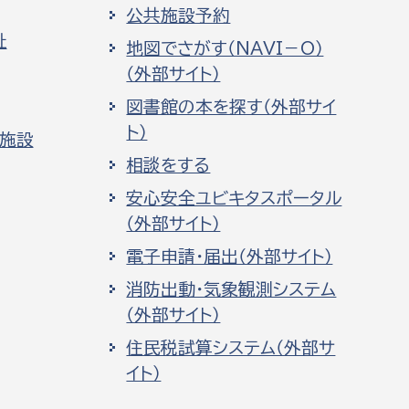
公共施設予約
祉
地図でさがす（NAVI－O）
（外部サイト）
図書館の本を探す（外部サイ
ト）
化施設
相談をする
安心安全ユビキタスポータル
（外部サイト）
電子申請・届出（外部サイト）
消防出動・気象観測システム
（外部サイト）
住民税試算システム（外部サ
イト）