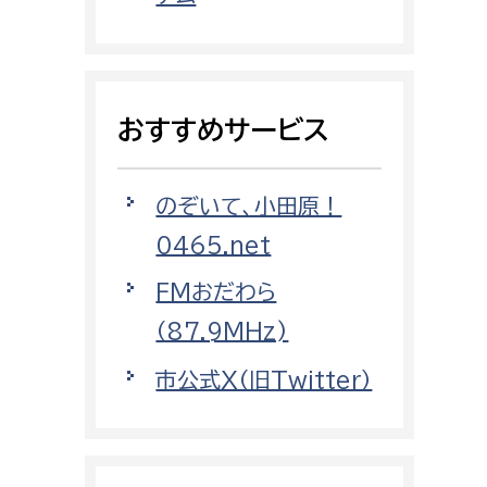
都市政策課
都市計画課
地域交通課
おすすめサービス
建築指導課
開発審査課
のぞいて、小田原！
0465.net
ー
消防
FMおだわら
消防総務課
（87.9MHz)
課
予防課
市公式X（旧Twitter）
課
警防計画課
救急課
情報司令課