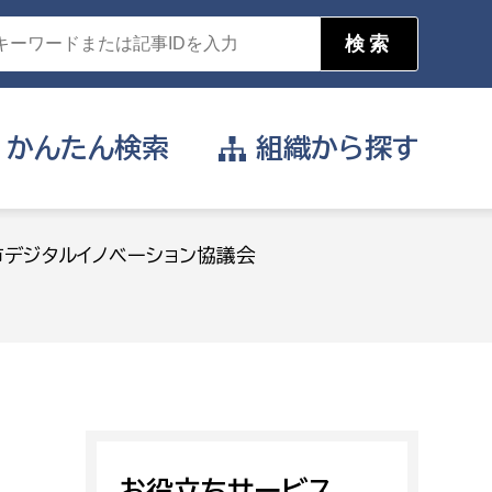
かんたん
検索
組織から
探す
目的を選択
デジタルイノベーション協議会
公営事業部
支援や給付を受けたい
消防
事業課
届け出や申請をしたい
証明書がほしい
お役立ちサービス