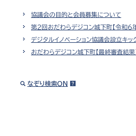
高校生・大学生など
協議会の目的と会員募集について
若者
第2回おだわらデジコン城下町【令和6
デジタルイノベーション協議会設立キッ
妊産婦
市民部
防災部
おだわらデジコン城下町【最終審査結果】
地域政策課
防災対
高齢者
地域安全課
障がい者
人権・男女共同参画課
なぞり検索ON
戸籍住民課
傷病者
事業者
福祉健康部
子ども
労働者