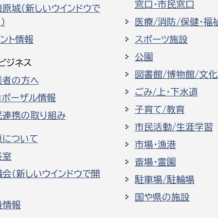
窓口・市民窓口
田原城（新しいウインドウで
）
医療/消防/保健・福
ベント情報
スポーツ施設
公園
ビジネス
図書館/博物館/文
業者の方へ
ごみ/上・下水道
ロポーザル情報
子育て/教育
民連携の取り組み
市民活動/生涯学習
原について
市場・漁港
長室
斎場・霊園
議会（新しいウインドウで開
駐車場/駐輪場
国や県の施設
員情報