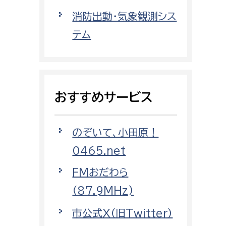
都市政策課
消防出動・気象観測シス
都市計画課
テム
地域交通課
建築指導課
開発審査課
おすすめサービス
ー
消防
のぞいて、小田原！
消防総務課
0465.net
課
予防課
FMおだわら
課
警防計画課
（87.9MHz)
救急課
市公式X（旧Twitter）
情報司令課