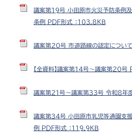
議案第19号 小田原市火災予防条例
条例 PDF形式 ：103.8ＫＢ
議案第20号 市道路線の認定について P
【全資料】議案第14号～議案第20号 PD
議案第21号～議案第33号 令和8年度当
議案第34号 小田原市乳児等通園支
例 PDF形式 ：119.9ＫＢ