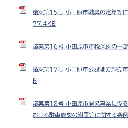
建築課
議案第15号 小田原市職員の定年等に
77.4ＫＢ
上下水道局
教育部
議案第16号 小田原市市税条例の一部を
経営総務課
教育総
給排水業務課
保健給
議案第17号 小田原市公設地方卸売市場
水道整備課
教育指
Ｂ
下水道整備課
浄水管理課
議案第18号 小田原市開発事業に係
農業委員会事務局
議会局
おける駐車施設の附置等に関する条例 P
農業委員会事務局
議会総