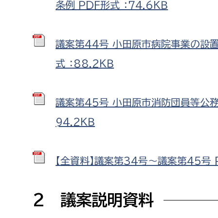
条例 PDF形式 ：74.6ＫＢ
議案第44号 小田原市病院事業の設
式 ：88.2ＫＢ
議案第45号 小田原市消防団員等公務
94.2ＫＢ
【全資料】議案第34号～議案第45号 P
2 議案説明資料