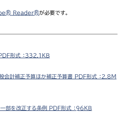
政策課
産業政策課
観光
be® Reader®
が必要です。
若者支援課
観光課
農政課
消防
水産海浜課
病院
F形式 ：332.1ＫＢ
市議会
理者
市立総合医療センタ
般会計補正予算ほか補正予算書 PDF形式 ：2.8Ｍ
患者サポートセンター
病院管理局：経営管理
病院管理局：施設用度
病院管理局：医事課
部を改正する条例 PDF形式 ：96ＫＢ