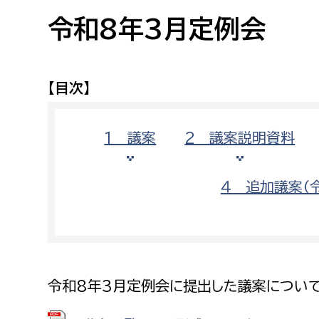
高校生・大学生など
令和8年3月定例会
若者
【目次】
妊産婦
市民部
防災部
地域政策課
防災対
1 議案
2 議案説明資料
高齢者
地域安全課
障がい者
人権・男女共同参画課
４ 追加議案（
戸籍住民課
傷病者
事業者
令和8年3月定例会に提出した議案について
福祉健康部
子ども
労働者