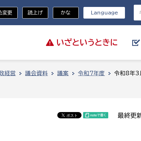
色変更
読上げ
かな
Language
いざと
いうときに
分野を選択
政経営
議会資料
議案
令和7年度
令和8年3
総務部
戸籍
災・ハザードマップ
避難場所
策課
総務課
税
職員課
最終更新
ネジメント課
財産管理課
教育・子育て
ル推進課
契約検査課