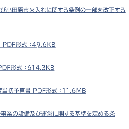
及び小田原市火入れに関する条例の一部を改正する
DF形式 ：49.6ＫＢ
F形式 ：614.3ＫＢ
初予算書 PDF形式 ：11.6ＭＢ
援事業の設備及び運営に関する基準を定める条