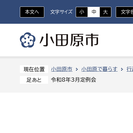
本文へ
文字サイズ
小
中
大
文字
いざというときに
対象者を選択
組織から探す
小田原市
小田原で暮らす
行
現在位置
令和8年3月定例会
足あと
部に属さない室
企画部
新生児・乳幼児
休日救急外来
防
秘書室
企画政
幼稚園児・保育園児
広報広聴室
財政課
コンプライアンス推進室
資産マ
小・中学生
デジタ