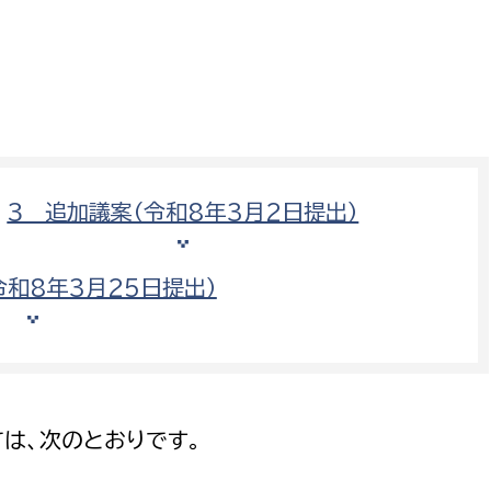
防災・安全
市税総務課
市民税課
福祉・健康
資産税課
環境・エネルギー
文化部
策課
文化政策課
３ 追加議案（令和8年3月2日提出）
地域経済
生涯学習課
都市基盤
文化財課
令和8年3月25日提出）
図書館
文化・生涯学習
スポーツ課
小田原城総合管理事
市民活動・地域づくり
は、次のとおりです。
若者部
経済部
行政経営