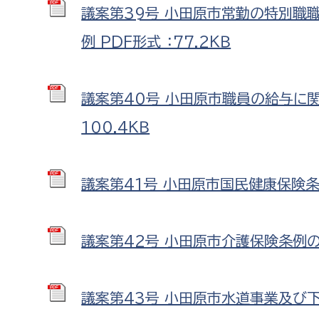
議案第39号 小田原市常勤の特別職
例 PDF形式 ：77.2ＫＢ
議案第40号 小田原市職員の給与に関
100.4ＫＢ
議案第41号 小田原市国民健康保険条例
議案第42号 小田原市介護保険条例の一
議案第43号 小田原市水道事業及び