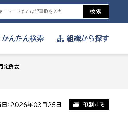
かんたん
検索
組織から
探す
目的を選択
月定例会
公営事業部
支援や給付を受けたい
消防
事業課
届け出や申請をしたい
日：2026年03月25日
印刷する
証明書がほしい