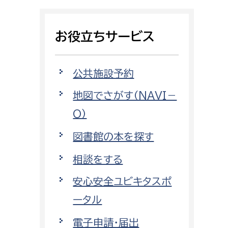
相談をしたい
お役立ちサービス
支払いをしたい
働きたい
環境部
公共施設予約
地図でさがす（NAVI－
環境政策課
遊びたい
O）
ゼロカーボン推進課
小田原のことを知りたい
環境保護課
図書館の本を探す
環境事業センター
相談をする
イベント・講座などに参加したい
安心安全ユビキタスポ
務所
まちづくりに関わりたい
ータル
都市部
電子申請・届出