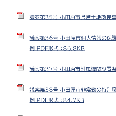
議案第35号 小田原市県営土地改良事業
議案第36号 小田原市個人情報の保
例 PDF形式 ：86.8ＫＢ
議案第37号 小田原市附属機関設置条例
議案第38号 小田原市非常勤の特別
例 PDF形式 ：84.7ＫＢ