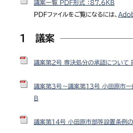
議案一覧 PDF形式 ：87.6ＫＢ
福祉政策課
子ども
求職者
PDFファイルをご覧になるには、
Ado
生活援護課
子ども
高齢介護課
保育課
外国人
1 議案
障がい福祉課
保険課
ペット
健康づくり課
議案第2号 専決処分の承認について PD
建設部
会計管
議案第3号～議案第13号 小田原市一
建設政策課
出納室
国県事業推進課
Ｂ
土木管理課
道水路整備課
議案第14号 小田原市部等設置条例の一
みどり公園課