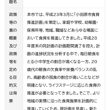
題名
政策
本市では、平成23年3月に「小田原市食育
等の
推進計画」を策定し、家庭や学校、幼稚園・
案の
保育所等、地域、職域などあらゆる場面に
概要
おいて食育を推進してきました。平成28
及び
年度末の同計画の計画期間満了を控え、計
政策
画の進捗状況を分析する中で、毎日朝食を
等を
とる小中学生の割合が高くなる一方、20
定め
歳代の朝食の欠食率や栄養バランスの乱
る目
れ、高齢者の孤食の割合が高いことなどが
的又
明確となり、ライフステージに応じた食育の
は背
推進が必要となってきました。そこで、より
景
地域の実情に沿った食育施策を計画的に
推進していくため、現計画を見直し、新た