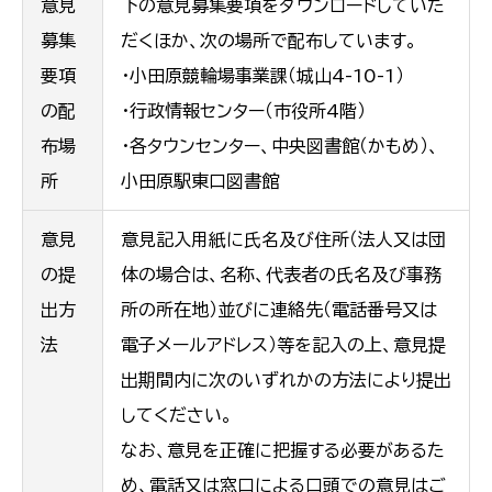
意見
下の意見募集要項をダウンロードしていた
募集
だくほか、次の場所で配布しています。
要項
・小田原競輪場事業課（城山4-10-1）
の配
・行政情報センター（市役所4階）
布場
・各タウンセンター、中央図書館（かもめ）、
所
小田原駅東口図書館
意見
意見記入用紙に氏名及び住所（法人又は団
の提
体の場合は、名称、代表者の氏名及び事務
出方
所の所在地）並びに連絡先（電話番号又は
法
電子メールアドレス）等を記入の上、意見提
出期間内に次のいずれかの方法により提出
してください。
なお、意見を正確に把握する必要があるた
め、電話又は窓口による口頭での意見はご