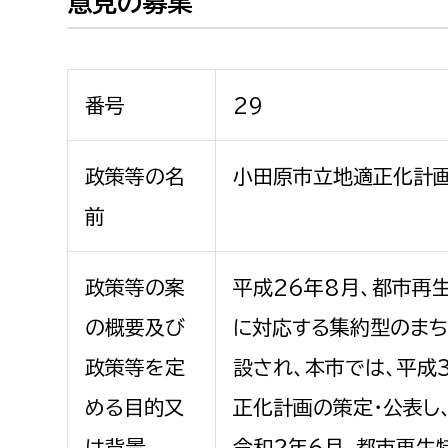
意見の募集
建築課
番号
29
上下水道局
教育部
政策等の名
小田原市立地適正化計
経営総務課
教育総
前
給排水業務課
保健給
水道整備課
教育指
政策等の案
平成26年8月、都市再
下水道整備課
の概要及び
に対応する集約型のまち
浄水管理課
政策等を定
設され、本市では、平成
農業委員会事務局
議会局
める目的又
正化計画の策定・公表し
農業委員会事務局
議会総
は背景
令和2年6月、都市再生