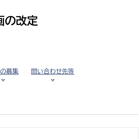
防災・安全
市税総務課
市民税課
画の改定
福祉・健康
資産税課
環境・エネルギー
文化部
策課
文化政策課
地域経済
生涯学習課
見の募集
問い合わせ先等
都市基盤
文化財課
図書館
文化・生涯学習
スポーツ課
小田原城総合管理事
市民活動・地域づくり
若者部
経済部
行政経営