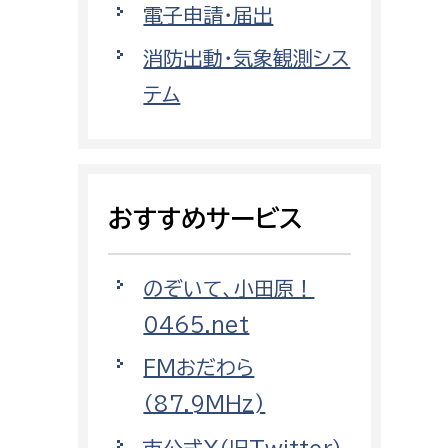
電子申請・届出
都市政策課
都市計画課
消防出動・気象観測シス
地域交通課
テム
建築指導課
開発審査課
おすすめサービス
ー
消防
のぞいて、小田原！
消防総務課
0465.net
課
予防課
課
警防計画課
FMおだわら
救急課
（87.9MHz)
情報司令課