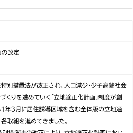
選挙管理委員会事務
画の改定
務課
選挙管理委員会事務
食課
導課
生特別措置法が改正され、人口減少・少子高齢社会
づくりを進めていく「立地適正化計画」制度が創
31年3月に居住誘導区域を含む全体版の立地適
、各取組を進めてきました。
務課
特別措置法の改正により、立地適正化計画におい