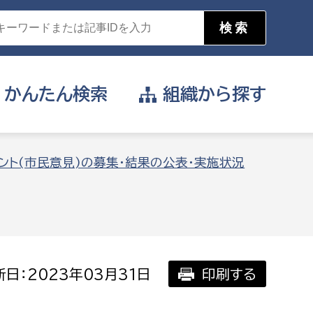
かんたん
検索
組織から
探す
目的を選択
ント(市民意見)の募集・結果の公表・実施状況
公営事業部
支援や給付を受けたい
消防
事業課
届け出や申請をしたい
日：2023年03月31日
印刷する
証明書がほしい