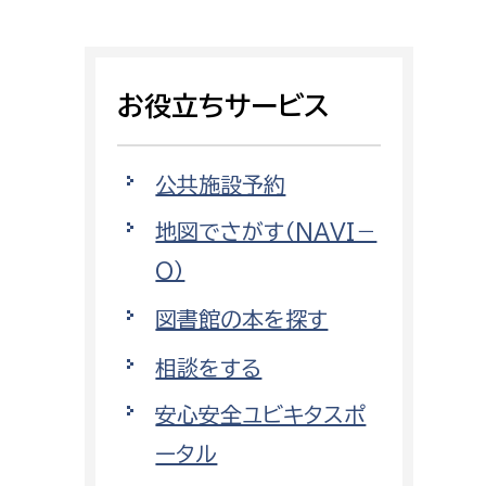
相談をしたい
支払いをしたい
お役立ちサービス
働きたい
環境部
公共施設予約
環境政策課
遊びたい
地図でさがす（NAVI－
ゼロカーボン推進課
O）
小田原のことを知りたい
環境保護課
図書館の本を探す
環境事業センター
イベント・講座などに参加したい
相談をする
務所
まちづくりに関わりたい
安心安全ユビキタスポ
都市部
ータル