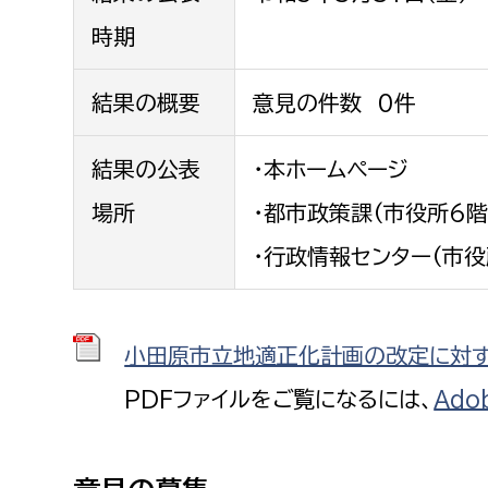
福祉政策課
子ども
時期
求職者
生活援護課
子ども
高齢介護課
保育課
結果の概要
意見の件数 0件
外国人
障がい福祉課
結果の公表
・本ホームページ
保険課
ペット
健康づくり課
場所
・都市政策課(市役所6階
・行政情報センター(市役
建設部
会計管
建設政策課
出納室
小田原市立地適正化計画の改定に対する
国県事業推進課
土木管理課
PDFファイルをご覧になるには、
Ado
道水路整備課
みどり公園課