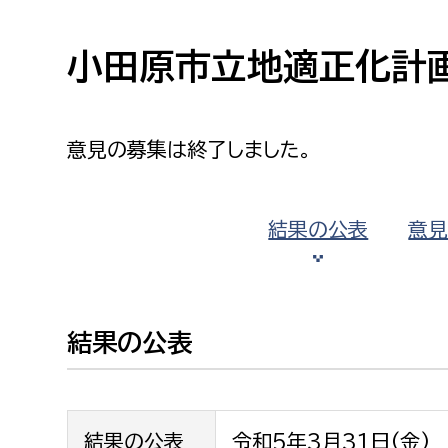
高校生・大学生など
小田原市立地適正化計
若者
妊産婦
市民部
防災部
意見の募集は終了しました。
地域政策課
防災対
高齢者
地域安全課
結果の公表
意
障がい者
人権・男女共同参画課
戸籍住民課
傷病者
結果の公表
事業者
福祉健康部
子ども
労働者
結果の公表
令和5年3月31日(金)