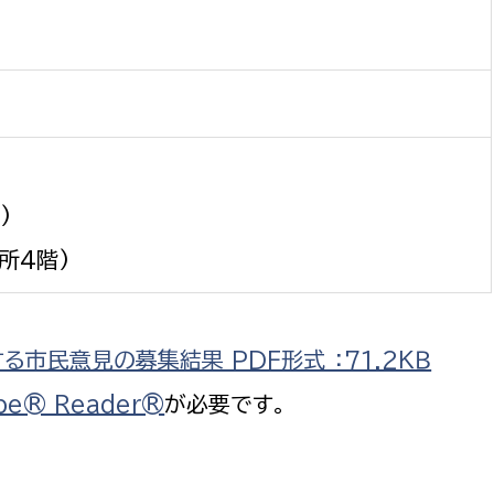
政策課
産業政策課
観光
若者支援課
観光課
農政課
消防
水産海浜課
病院
)
市議会
所4階)
理者
市立総合医療センタ
患者サポートセンター
市民意見の募集結果 PDF形式 ：71.2ＫＢ
病院管理局：経営管理
病院管理局：施設用度
be® Reader®
が必要です。
病院管理局：医事課