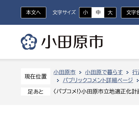
本文へ
文字サイズ
小
中
大
文字
いざというときに
対象者を選択
組織から探す
小田原市
小田原で暮らす
行
現在位置
パブリックコメント詳細ページ
部に属さない室
企画部
新生児・乳幼児
〈パブコメ!〉小田原市立地適正化
足あと
休日救急外来
防
秘書室
企画政
幼稚園児・保育園児
広報広聴室
財政課
コンプライアンス推進室
資産マ
小・中学生
デジタ