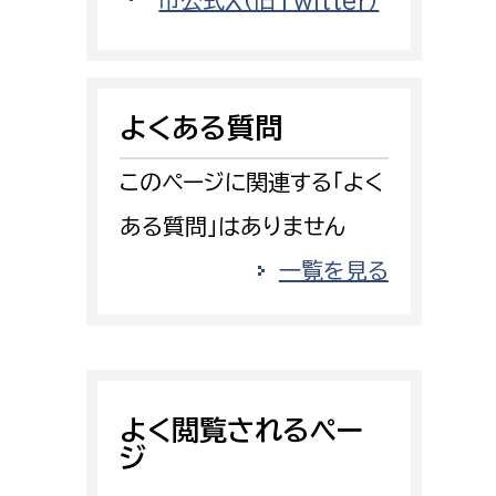
市公式X（旧Twitter）
消防課
警防第1課
警防第2課
よくある質問
局
監査事務局
このページに関連する「よく
局
監査事務局
ある質問」はありません
一覧を見る
よく閲覧されるペー
ジ