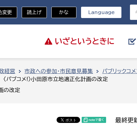
色変更
読上げ
かな
Language
いざと
いうときに
分野を選択
政経営
市政への参加・市民意見募集
パブリックコメ
〈パブコメ!〉小田原市立地適正化計画の改定
総務部
戸籍
計画の改定
災・ハザードマップ
避難場所
策課
総務課
税
職員課
最終更新
ネジメント課
財産管理課
教育・子育て
ル推進課
契約検査課