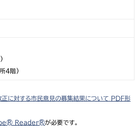
政策課
産業政策課
観光
若者支援課
観光課
農政課
消防
水産海浜課
病院
)
市議会
所4階)
理者
市立総合医療センタ
患者サポートセンター
正に対する市民意見の募集結果について PDF形
病院管理局：経営管理
病院管理局：施設用度
病院管理局：医事課
be® Reader®
が必要です。