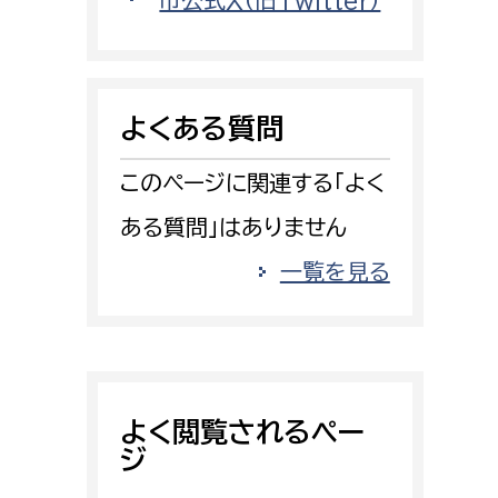
市公式X（旧Twitter）
消防課
警防第1課
警防第2課
よくある質問
局
監査事務局
このページに関連する「よく
局
監査事務局
ある質問」はありません
一覧を見る
よく閲覧されるペー
ジ