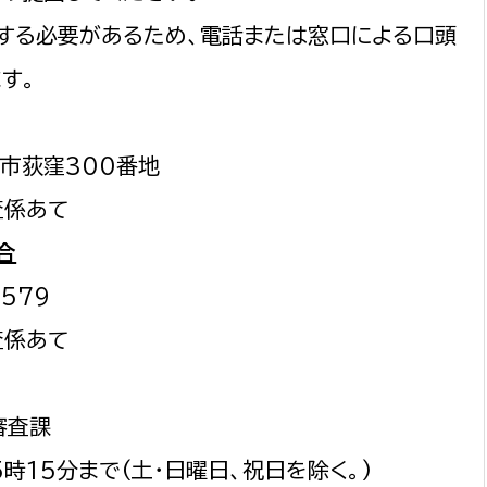
する必要があるため、電話または窓口による口頭
す。
原市荻窪300番地
査係あて
合
1579
査係あて
審査課
時15分まで(土・日曜日、祝日を除く。)