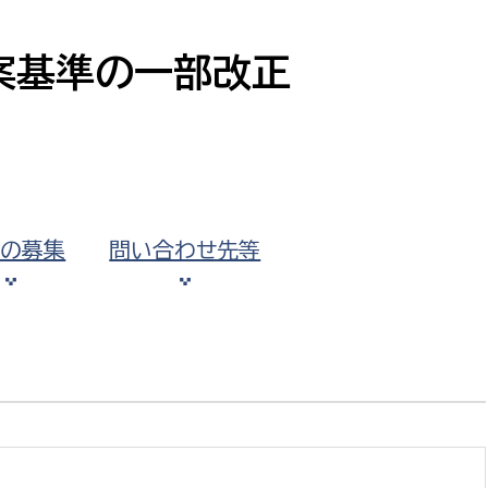
防災・安全
市税総務課
市民税課
案基準の一部改正
福祉・健康
資産税課
環境・エネルギー
文化部
策課
文化政策課
地域経済
生涯学習課
見の募集
問い合わせ先等
都市基盤
文化財課
図書館
文化・生涯学習
スポーツ課
小田原城総合管理事
市民活動・地域づくり
若者部
経済部
行政経営