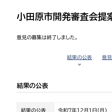
高校生・大学生など
小田原市開発審査会提
若者
妊産婦
市民部
防災部
意見の募集は終了しました。
地域政策課
防災対
高齢者
地域安全課
結果の公表
意
障がい者
人権・男女共同参画課
戸籍住民課
傷病者
結果の公表
事業者
福祉健康部
子ども
労働者
結果の公表
令和7年12月1日(月)