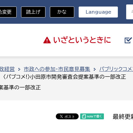
色変更
読上げ
かな
Language
いざと
いうときに
分野を選択
政経営
市政への参加・市民意見募集
パブリックコメ
〈パブコメ!〉小田原市開発審査会提案基準の一部改正
総務部
戸籍
提案基準の一部改正
災・ハザードマップ
避難場所
策課
総務課
税
職員課
最終更新
ネジメント課
財産管理課
教育・子育て
ル推進課
契約検査課