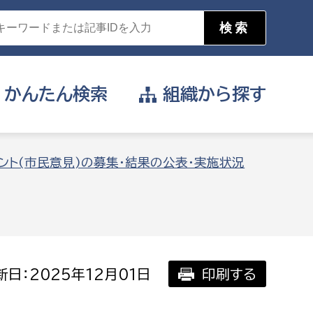
かんたん
検索
組織から
探す
目的を選択
ント(市民意見)の募集・結果の公表・実施状況
公営事業部
支援や給付を受けたい
消防
事業課
届け出や申請をしたい
日：2025年12月01日
印刷する
証明書がほしい