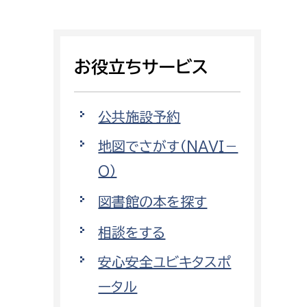
相談をしたい
支払いをしたい
お役立ちサービス
働きたい
環境部
公共施設予約
環境政策課
遊びたい
地図でさがす（NAVI－
ゼロカーボン推進課
O）
小田原のことを知りたい
環境保護課
図書館の本を探す
環境事業センター
イベント・講座などに参加したい
相談をする
務所
まちづくりに関わりたい
安心安全ユビキタスポ
都市部
ータル