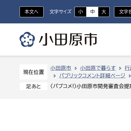
本文へ
文字サイズ
小
中
大
文字
いざというときに
対象者を選択
組織から探す
小田原市
小田原で暮らす
行
現在位置
パブリックコメント詳細ページ
部に属さない室
企画部
新生児・乳幼児
〈パブコメ!〉小田原市開発審査会
足あと
休日救急外来
防
秘書室
企画政
幼稚園児・保育園児
広報広聴室
財政課
コンプライアンス推進室
資産マ
小・中学生
デジタ