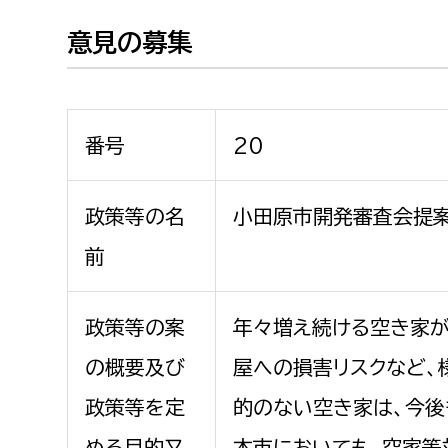
建築課
意見の募集
上下水道局
教育部
番号
20
経営総務課
教育総
政策等の名
小田原市開発審査会提
給排水業務課
保健給
前
水道整備課
教育指
下水道整備課
政策等の案
年々増え続ける空き家が
浄水管理課
の概要及び
屋への損害リスクなど、
農業委員会事務局
議会局
政策等を定
的のない空き家は、今後
農業委員会事務局
議会総
める目的又
本市においても、空家等