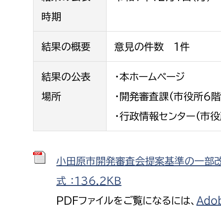
福祉政策課
子ども
時期
求職者
生活援護課
子ども
高齢介護課
保育課
結果の概要
意見の件数 1件
外国人
障がい福祉課
結果の公表
・本ホームページ
保険課
ペット
健康づくり課
場所
・開発審査課(市役所6階
・行政情報センター(市役
建設部
会計管
建設政策課
出納室
小田原市開発審査会提案基準の一部改
国県事業推進課
土木管理課
式 ：136.2ＫＢ
道水路整備課
PDFファイルをご覧になるには、
Ado
みどり公園課