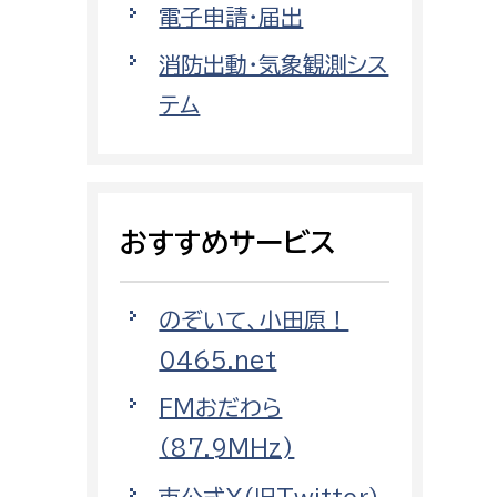
電子申請・届出
都市政策課
都市計画課
消防出動・気象観測シス
地域交通課
テム
建築指導課
開発審査課
おすすめサービス
ー
消防
のぞいて、小田原！
消防総務課
0465.net
課
予防課
課
警防計画課
FMおだわら
救急課
（87.9MHz)
情報司令課