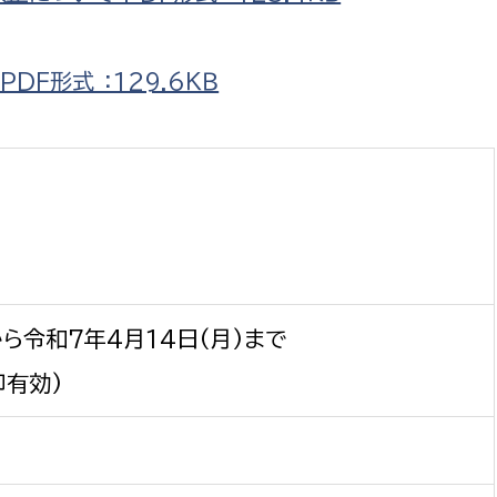
F形式 ：129.6ＫＢ
から令和7年4月14日(月)まで
印有効)