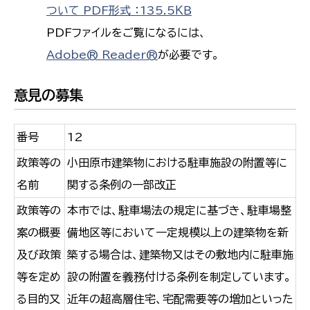
ついて PDF形式 ：135.5ＫＢ
PDFファイルをご覧になるには、
Adobe® Reader®
が必要です。
意見の募集
番号
12
政策等の
小田原市建築物における駐車施設の附置等に
名前
関する条例の一部改正
政策等の
本市では、駐車場法の規定に基づき、駐車場整
案の概要
備地区等において一定規模以上の建築物を新
及び政策
築する場合は、建築物又はその敷地内に駐車施
等を定め
設の附置を義務付ける条例を制定しています。
る目的又
近年の超高層住宅、宅配需要等の増加といった