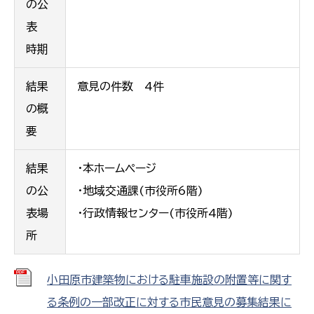
の公
表
時期
結果
意見の件数 4件
の概
要
結果
・本ホームページ
の公
・地域交通課(市役所6階)
表場
・行政情報センター(市役所4階)
所
小田原市建築物における駐車施設の附置等に関す
る条例の一部改正に対する市民意見の募集結果に