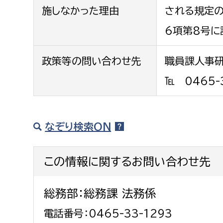
福祉政策課
子ども
施しなかった理由
される規定
求職者
生活援護課
子ども
6項第8号に
高齢介護課
保育課
外国人
政策等の問い合わせ先
職員課人事
障がい福祉課
保険課
ペット
℡ 0465-
健康づくり課
建設部
会計管
なぞり検索ON
建設政策課
出納室
この情報に関するお問い合わせ先
国県事業推進課
土木管理課
総務部：総務課 法務係
道水路整備課
電話番号：0465-33-1293
みどり公園課