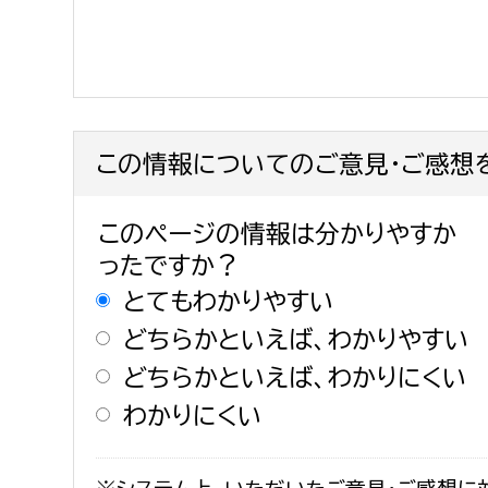
建築課
上下水道局
教育部
この情報についてのご意見・ご感想
経営総務課
教育総
このページの情報は分かりやすか
給排水業務課
保健給
ったですか？
水道整備課
教育指
とてもわかりやすい
下水道整備課
どちらかといえば、わかりやすい
浄水管理課
どちらかといえば、わかりにくい
農業委員会事務局
議会局
わかりにくい
農業委員会事務局
議会総