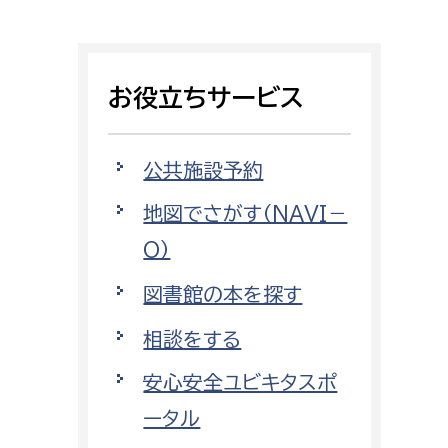
相談をしたい
支払いをしたい
お役立ちサービス
働きたい
環境部
公共施設予約
環境政策課
遊びたい
地図でさがす（NAVI－
ゼロカーボン推進課
O）
小田原のことを知りたい
環境保護課
図書館の本を探す
環境事業センター
イベント・講座などに参加したい
相談をする
務所
まちづくりに関わりたい
安心安全ユビキタスポ
都市部
ータル