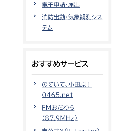
電子申請・届出
都市政策課
都市計画課
消防出動・気象観測シス
地域交通課
テム
建築指導課
開発審査課
おすすめサービス
ー
消防
のぞいて、小田原！
消防総務課
0465.net
課
予防課
課
警防計画課
FMおだわら
救急課
（87.9MHz)
情報司令課