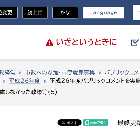
色変更
読上げ
かな
Language
いざと
いうときに
分野を選択
政経営
市政への参加・市民意見募集
パブリックコメ
平成26年度
平成26年度パブリックコメントを実施
総務部
戸籍
施しなかった政策等(5)
災・ハザードマップ
避難場所
策課
総務課
税
職員課
最終更新
ネジメント課
財産管理課
教育・子育て
ル推進課
契約検査課