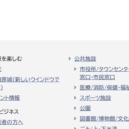
原を楽しむ
公共施設
光
市役所/タウンセンタ
窓口・市民窓口
田原城（新しいウインドウで
）
医療/消防/保健・福
ベント情報
スポーツ施設
公園
ビジネス
図書館/博物館/文
業者の方へ
ごみ/上・下水道