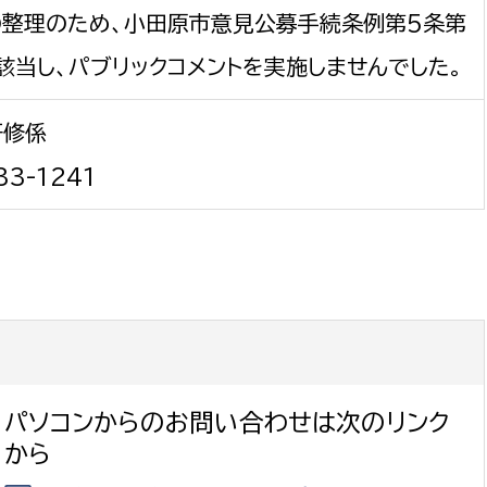
政策課
産業政策課
の整理のため、小田原市意見公募手続条例第5条第
観光
若者支援課
観光課
該当し、パブリックコメントを実施しませんでした。
農政課
消防
研修係
水産海浜課
病院
33-1241
市議会
理者
市立総合医療センタ
患者サポートセンター
病院管理局：経営管理
病院管理局：施設用度
パソコンからのお問い合わせは次のリンク
病院管理局：医事課
から