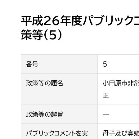
高校生・大学生など
平成26年度パブリック
若者
策等(5)
妊産婦
市民部
防災部
地域政策課
防災対
高齢者
番号
5
地域安全課
障がい者
人権・男女共同参画課
政策等の題名
小田原市非
戸籍住民課
正
傷病者
政策等の趣旨
―
事業者
福祉健康部
子ども
パブリックコメントを実
母子及び寡
労働者