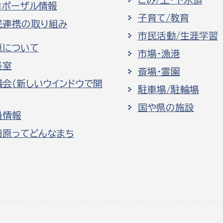
ロポーザル情報
子育て/教育
民連携の取り組み
市民活動/生涯学習
原について
市場・漁港
長室
斎場・霊園
議会（新しいウインドウで開
駐車場/駐輪場
国や県の施設
員情報
田原ってどんなまち