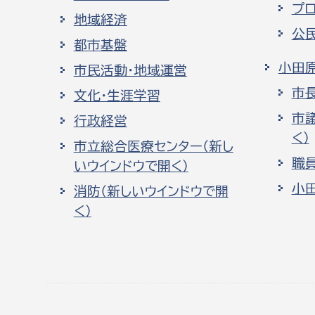
プ
地域経済
公
都市基盤
小田
市民活動・地域運営
市
文化・生涯学習
市
行政経営
く）
市立総合医療センター（新し
職
いウインドウで開く）
小
消防（新しいウインドウで開
く）