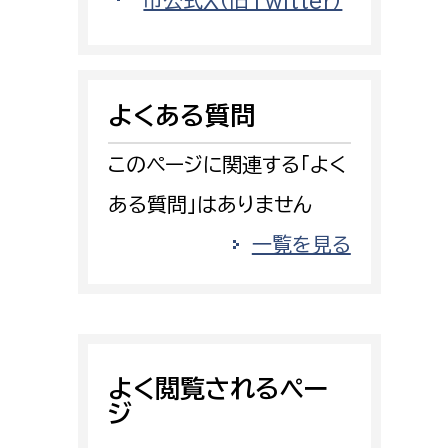
市公式X（旧Twitter）
消防課
警防第1課
警防第2課
よくある質問
局
監査事務局
このページに関連する「よく
局
監査事務局
ある質問」はありません
一覧を見る
よく閲覧されるペー
ジ