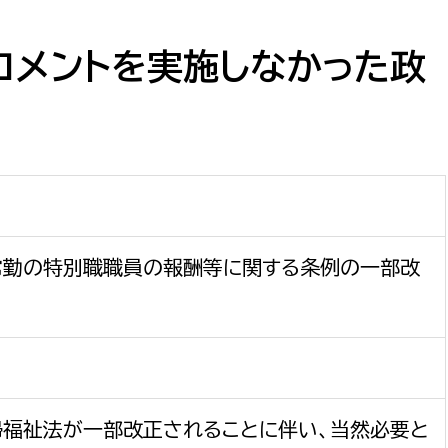
防災・安全
市税総務課
市民税課
コメントを実施しなかった政
福祉・健康
資産税課
環境・エネルギー
文化部
策課
文化政策課
地域経済
生涯学習課
都市基盤
文化財課
常勤の特別職職員の報酬等に関する条例の一部改
図書館
文化・生涯学習
スポーツ課
小田原城総合管理事
市民活動・地域づくり
若者部
経済部
婦福祉法が一部改正されることに伴い、当然必要と
行政経営