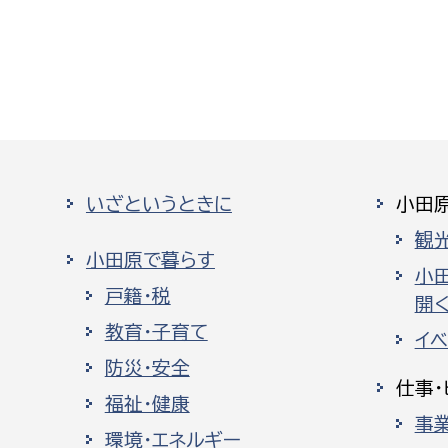
いざというときに
小田
観
小田原で暮らす
小
戸籍・税
開く
教育・子育て
イ
防災・安全
仕事・
福祉・健康
事
環境・エネルギー