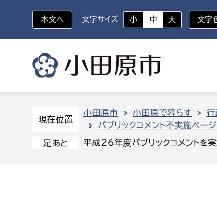
本文へ
文字サイズ
小
中
大
文字
いざというときに
対象者を選択
組織から探す
小田原市
小田原で暮らす
行
現在位置
パブリックコメント不実施ページ
部に属さない室
企画部
新生児・乳幼児
平成26年度パブリックコメントを実
足あと
休日救急外来
防
秘書室
企画政
幼稚園児・保育園児
広報広聴室
財政課
コンプライアンス推進室
資産マ
小・中学生
デジタ