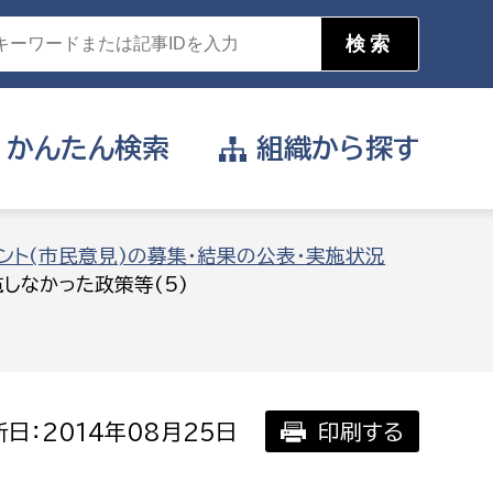
かんたん
検索
組織から
探す
目的を選択
ント(市民意見)の募集・結果の公表・実施状況
しなかった政策等(5)
公営事業部
支援や給付を受けたい
消防
事業課
届け出や申請をしたい
日：2014年08月25日
印刷する
証明書がほしい