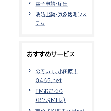
電子申請・届出
都市政策課
都市計画課
消防出動・気象観測シス
地域交通課
テム
建築指導課
開発審査課
おすすめサービス
ー
消防
のぞいて、小田原！
消防総務課
0465.net
課
予防課
課
警防計画課
FMおだわら
救急課
（87.9MHz)
情報司令課