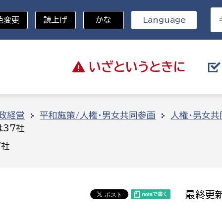
色変更
読上げ
かな
Language
いざと
いうときに
分野を選択
政経営
平和施策/人権・男女共同参画
人権・男女共
は37社
総務部
戸籍
7社
災・ハザードマップ
避難場所
策課
総務課
税
職員課
最終更新
ネジメント課
財産管理課
教育・子育て
ル推進課
契約検査課