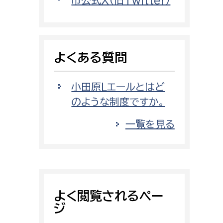
市公式X（旧Twitter）
消防課
警防第1課
警防第2課
よくある質問
局
監査事務局
小田原Lエールとはど
局
監査事務局
のような制度ですか。
一覧を見る
よく閲覧されるペー
ジ