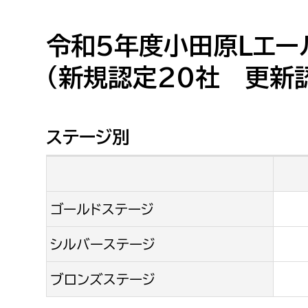
高校生・大学生など
令和5年度小田原Ｌエー
若者
（新規認定20社 更新認
妊産婦
市民部
防災部
地域政策課
防災対
高齢者
ステージ別
地域安全課
障がい者
人権・男女共同参画課
戸籍住民課
ゴールドステージ
傷病者
シルバーステージ
事業者
ブロンズステージ
福祉健康部
子ども
労働者