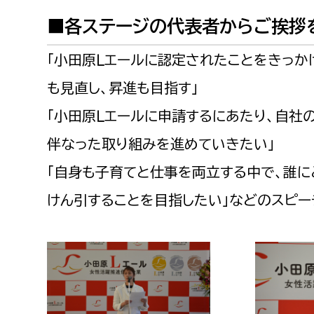
建築課
■各ステージの代表者からご挨拶
「小田原Ｌエールに認定されたことをきっか
も見直し、昇進も目指す」
上下水道局
教育部
「小田原Ｌエールに申請するにあたり、自社
経営総務課
教育総
伴なった取り組みを進めていきたい」
給排水業務課
保健給
「自身も子育てと仕事を両立する中で、誰に
水道整備課
教育指
けん引することを目指したい」などのスピー
下水道整備課
浄水管理課
農業委員会事務局
議会局
農業委員会事務局
議会総