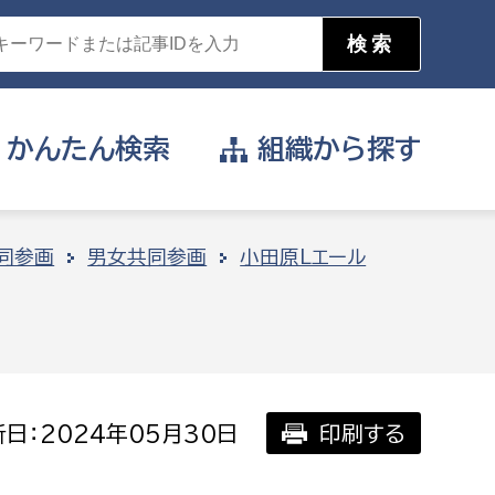
かんたん
検索
組織から
探す
目的を選択
同参画
男女共同参画
小田原Lエール
公営事業部
支援や給付を受けたい
消防
事業課
届け出や申請をしたい
日：2024年05月30日
印刷する
証明書がほしい