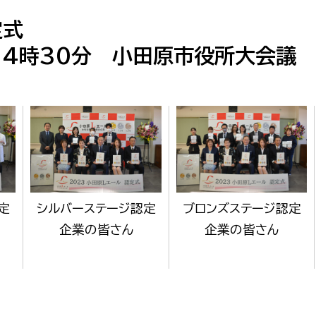
政策課
産業政策課
定式
観光
若者支援課
観光課
～14時30分 小田原市役所大会議
農政課
消防
水産海浜課
病院
市議会
理者
市立総合医療センタ
患者サポートセンター
定
シルバーステージ認定
ブロンズステージ認定
企業の皆さん
企業の皆さん
病院管理局：経営管理
病院管理局：施設用度
病院管理局：医事課