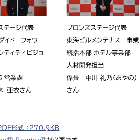
ステージ代表
ブロンズステージ代表
ダイドーフォワー
東海ビルメンテナス 事業
ナシティディビジョ
統括本部 ホテル事業部
人材開発担当
部 営業課
係長 中川 礼乃（あやの）
林 亜衣さん
さん
F形式 ：270.9ＫＢ