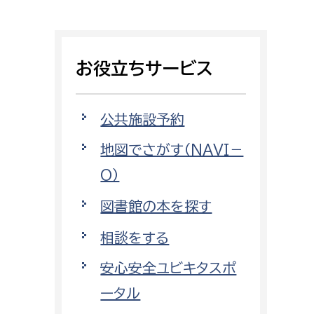
相談をしたい
支払いをしたい
お役立ちサービス
働きたい
環境部
公共施設予約
環境政策課
遊びたい
地図でさがす（NAVI－
ゼロカーボン推進課
O）
小田原のことを知りたい
環境保護課
図書館の本を探す
環境事業センター
イベント・講座などに参加したい
相談をする
務所
まちづくりに関わりたい
安心安全ユビキタスポ
都市部
ータル