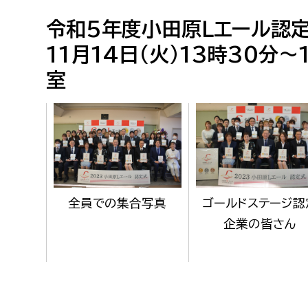
福祉政策課
子ども
令和5年度小田原Ｌエール認
求職者
生活援護課
子ども
11月14日(火)13時30分
高齢介護課
保育課
外国人
室
障がい福祉課
保険課
ペット
健康づくり課
建設部
会計管
建設政策課
出納室
ゴールドステージ認
全員での集合写真
企業の皆さん
国県事業推進課
土木管理課
道水路整備課
みどり公園課