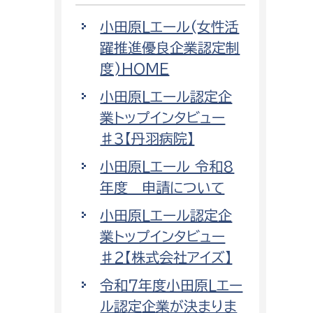
小田原Lエール(女性活
躍推進優良企業認定制
度)HOME
小田原Lエール認定企
業トップインタビュー
♯3【丹羽病院】
小田原Lエール 令和8
年度 申請について
小田原Lエール認定企
業トップインタビュー
♯2【株式会社アイズ】
令和7年度小田原Lエー
ル認定企業が決まりま