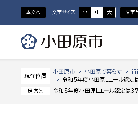
本文へ
文字サイズ
小
中
大
文字
いざというときに
対象者を選択
組織から探す
小田原市
小田原で暮らす
行
現在位置
令和5年度小田原Lエール認定
部に属さない室
企画部
新生児・乳幼児
令和5年度小田原Lエール認定は3
足あと
休日救急外来
防
秘書室
企画政
幼稚園児・保育園児
広報広聴室
財政課
コンプライアンス推進室
資産マ
小・中学生
デジタ