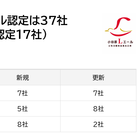
防災・安全
市税総務課
市民税課
ル認定は37社
福祉・健康
資産税課
定17社）
環境・エネルギー
文化部
策課
文化政策課
地域経済
生涯学習課
新規
更新
都市基盤
文化財課
図書館
7社
7社
文化・生涯学習
スポーツ課
5社
8社
小田原城総合管理事
市民活動・地域づくり
8社
2社
若者部
経済部
行政経営