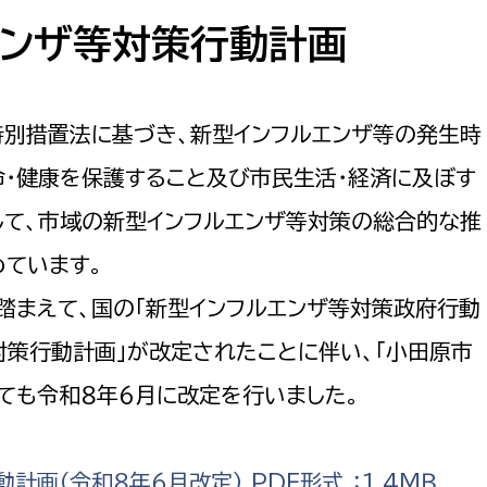
防災・安全
市税総務課
エンザ等対策行動計画
市民税課
福祉・健康
資産税課
特別措置法に基づき、新型インフルエンザ等の発生時
環境・エネルギー
文化部
命・健康を保護すること及び市民生活・経済に及ぼす
策課
文化政策課
地域経済
して、市域の新型インフルエンザ等対策の総合的な推
生涯学習課
めています。
都市基盤
文化財課
踏まえて、国の「新型インフルエンザ等対策政府行動
図書館
文化・生涯学習
対策行動計画」が改定されたことに伴い、「小田原市
スポーツ課
ても令和８年６月に改定を行いました。
小田原城総合管理事
市民活動・地域づくり
若者部
経済部
行政経営
画（令和８年６月改定） PDF形式 ：1.4ＭＢ