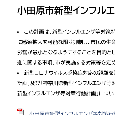
高校生・大学生など
小田原市新型インフル
若者
この計画は、新型インフルエンザ等対策
妊産婦
市民部
防災部
に感染拡大を可能な限り抑制し、市民の生
地域政策課
防災対
高齢者
影響が最小となるようにすることを目的と
地域安全課
進に関する事項、市が実施する対策等を定
障がい者
人権・男女共同参画課
新型コロナウイルス感染症対応の経験を
戸籍住民課
傷病者
計画」及び「神奈川県新型インフルエンザ等
新型インフルエンザ等対策行動計画」につい
事業者
福祉健康部
子ども
労働者
小田原市新型インフルエンザ等対策行動計