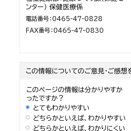
建築課
ンター） 保健医療係
電話番号：0465-47-0828
FAX番号：0465-47-0830
上下水道局
教育部
経営総務課
教育総
給排水業務課
保健給
この情報についてのご意見・ご感想
水道整備課
教育指
下水道整備課
このページの情報は分かりやすか
浄水管理課
ったですか？
とてもわかりやすい
農業委員会事務局
議会局
どちらかといえば、わかりやすい
農業委員会事務局
議会総
どちらかといえば、わかりにくい