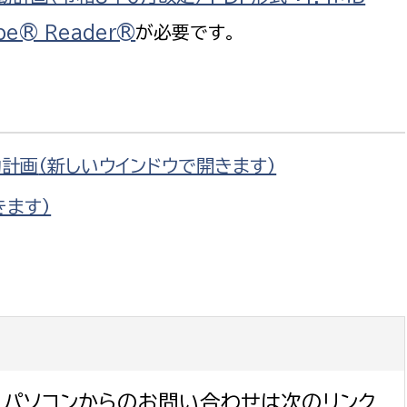
政策課
産業政策課
be® Reader®
が必要です。
観光
若者支援課
観光課
農政課
消防
水産海浜課
病院
動計画
（新しいウインドウで開きます）
市議会
きます）
理者
市立総合医療センタ
患者サポートセンター
病院管理局：経営管理
病院管理局：施設用度
病院管理局：医事課
パソコンからのお問い合わせは次のリンク