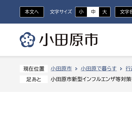
本文へ
文字サイズ
小
中
大
文字
いざというときに
対象者を選択
組織から探す
小田原市
小田原で暮らす
行
現在位置
小田原市新型インフルエンザ等対
足あと
部に属さない室
企画部
新生児・乳幼児
休日救急外来
防
秘書室
企画政
幼稚園児・保育園児
広報広聴室
財政課
コンプライアンス推進室
資産マ
小・中学生
デジタ