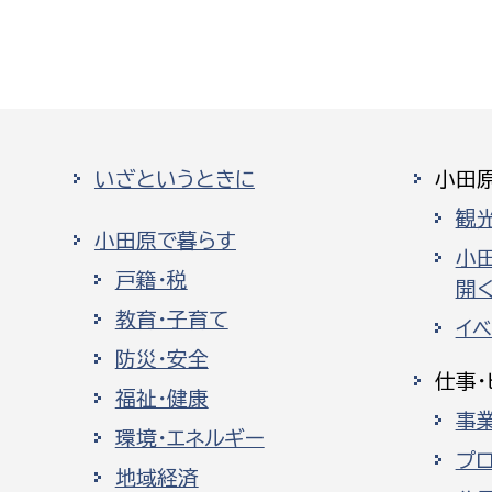
いざというときに
小田
観
小田原で暮らす
小
戸籍・税
開く
教育・子育て
イ
防災・安全
仕事・
福祉・健康
事
環境・エネルギー
プ
地域経済