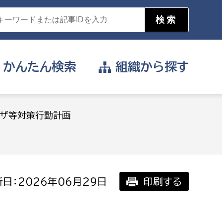
かんたん
検索
組織から
探す
目的を選択
ンザ等対策行動計画
公営事業部
支援や給付を受けたい
消防
事業課
届け出や申請をしたい
日：2026年06月29日
印刷する
証明書がほしい