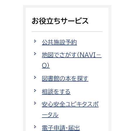
相談をしたい
お役立ちサービス
支払いをしたい
働きたい
環境部
公共施設予約
地図でさがす（NAVI－
環境政策課
遊びたい
O）
ゼロカーボン推進課
小田原のことを知りたい
環境保護課
図書館の本を探す
環境事業センター
相談をする
イベント・講座などに参加したい
安心安全ユビキタスポ
務所
まちづくりに関わりたい
ータル
都市部
電子申請・届出