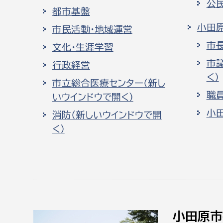
公
都市基盤
小田
市民活動・地域運営
市
文化・生涯学習
市
行政経営
く）
市立総合医療センター（新し
職
いウインドウで開く）
小
消防（新しいウインドウで開
く）
小田原市