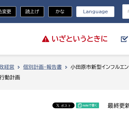
色変更
読上げ
かな
Language
いざと
いうときに
分野を選択
政経営
個別計画・報告書
小田原市新型インフルエ
策行動計画
総務部
戸籍
災・ハザードマップ
避難場所
策課
総務課
税
職員課
最終更新
ネジメント課
財産管理課
教育・子育て
ル推進課
契約検査課