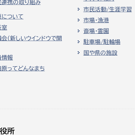
民連携の取り組み
市民活動/生涯学習
原について
市場・漁港
長室
斎場・霊園
議会（新しいウインドウで開
駐車場/駐輪場
国や県の施設
員情報
田原ってどんなまち
役所