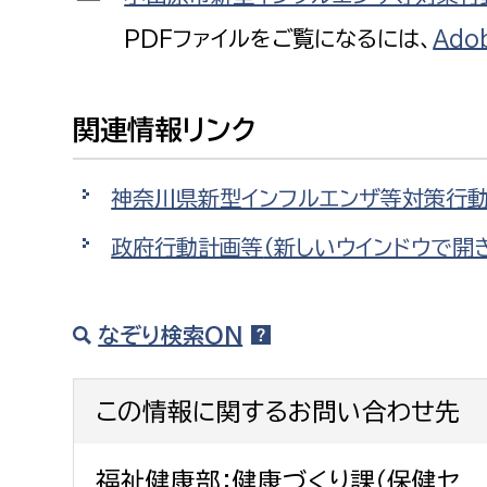
福祉政策課
子ども
PDFファイルをご覧になるには、
Ado
求職者
生活援護課
子ども
高齢介護課
保育課
外国人
関連情報リンク
障がい福祉課
保険課
ペット
神奈川県新型インフルエンザ等対策行
健康づくり課
政府行動計画等
（新しいウインドウで開
建設部
会計管
建設政策課
出納室
なぞり検索ON
国県事業推進課
土木管理課
この情報に関するお問い合わせ先
道水路整備課
みどり公園課
福祉健康部：健康づくり課（保健セ