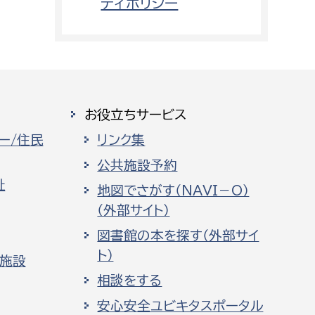
ティポリシー
お役立ちサービス
ー/住民
リンク集
公共施設予約
祉
地図でさがす（NAVI－O）
（外部サイト）
図書館の本を探す（外部サイ
ト）
化施設
相談をする
安心安全ユビキタスポータル