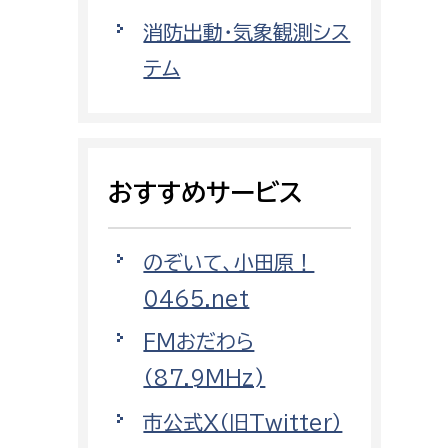
都市政策課
消防出動・気象観測シス
都市計画課
テム
地域交通課
建築指導課
開発審査課
おすすめサービス
ー
消防
のぞいて、小田原！
消防総務課
0465.net
課
予防課
FMおだわら
課
警防計画課
（87.9MHz)
救急課
市公式X（旧Twitter）
情報司令課