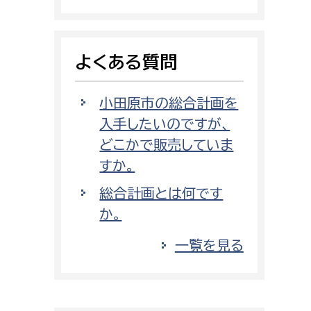
消防課
警防第1課
よくある質問
警防第2課
局
監査事務局
小田原市の総合計画を
入手したいのですが、
局
監査事務局
どこかで販売していま
すか。
総合計画とは何です
か。
一覧を見る