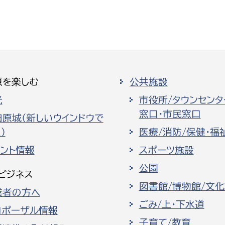
原を楽しむ
公共施設
光
市役所/タウンセンタ
窓口・市民窓口
田原城（新しいウインドウで
）
医療/消防/保健・福
ベント情報
スポーツ施設
公園
ビジネス
図書館/博物館/文
業者の方へ
ごみ/上・下水道
ロポーザル情報
子育て/教育