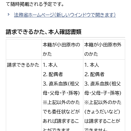
て随時掲載される予定です。
法務省ホームページ
（新しいウインドウで開きます）
請求できるかた、本人確認書類
本籍が小田原市の
本籍が小田原市外
かた
のかた
請求できるかた
１．本人
１．本人
２．配偶者
２．配偶者
３．直系血族(祖父
３．直系血族(祖父
母・父母・子・孫等)
母・父母・子・孫等)
※上記以外のかた
※上記以外のかた
でも委任状などが
(きょうだいなど)
あれば請求するこ
は請求することが
とができます。
できません。