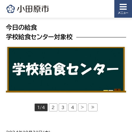
メニュー
今日の給食
学校給食センター対象校
>
≫
1/4
2
3
4