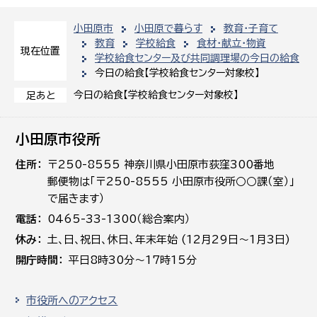
小田原市
小田原で暮らす
教育・子育て
教育
学校給食
食材・献立・物資
現在位置
学校給食センター及び共同調理場の今日の給食
今日の給食【学校給食センター対象校】
今日の給食【学校給食センター対象校】
足あと
小田原市役所
住所
〒250-8555 神奈川県小田原市荻窪300番地
郵便物は「〒250-8555 小田原市役所○○課（室）」
で届きます）
電話
0465-33-1300（総合案内）
休み
土､日､祝日、休日、年末年始 (12月29日～1月3日)
開庁時間
平日8時30分～17時15分
市役所へのアクセス