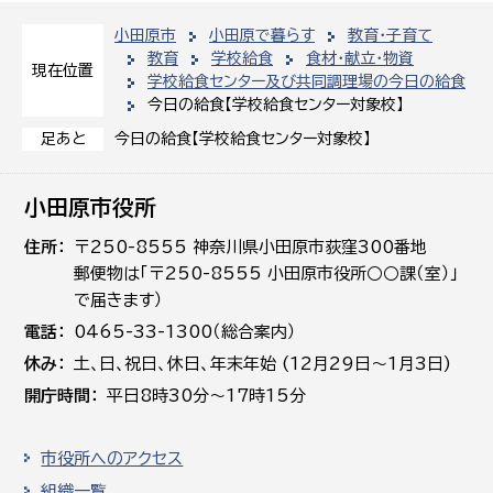
小田原市
小田原で暮らす
教育・子育て
教育
学校給食
食材・献立・物資
現在位置
学校給食センター及び共同調理場の今日の給食
今日の給食【学校給食センター対象校】
今日の給食【学校給食センター対象校】
足あと
小田原市役所
住所
〒250-8555 神奈川県小田原市荻窪300番地
郵便物は「〒250-8555 小田原市役所○○課（室）」
で届きます）
電話
0465-33-1300（総合案内）
休み
土､日､祝日、休日、年末年始 (12月29日～1月3日)
開庁時間
平日8時30分～17時15分
市役所へのアクセス
組織一覧