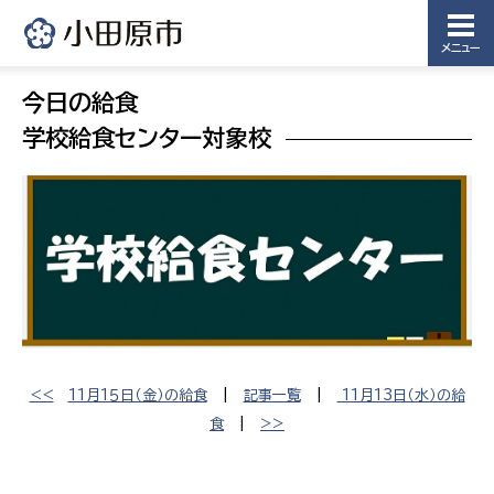
メニュー
今日の給食
学校給食センター対象校
<<
11月1５日（金）の給食
|
記事一覧
|
11月13日（水）の給
食
|
>>