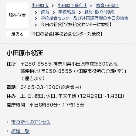
小田原市
小田原で暮らす
教育・子育て
教育
学校給食
食材・献立・物資
現在位置
学校給食センター及び共同調理場の今日の給食
今日の給食【学校給食センター対象校】
今日の給食【学校給食センター対象校】
足あと
小田原市役所
住所
〒250-8555 神奈川県小田原市荻窪300番地
郵便物は「〒250-8555 小田原市役所○○課（室）」
で届きます）
電話
0465-33-1300（総合案内）
休み
土､日､祝日、休日、年末年始 (12月29日～1月3日)
開庁時間
平日8時30分～17時15分
市役所へのアクセス
組織一覧