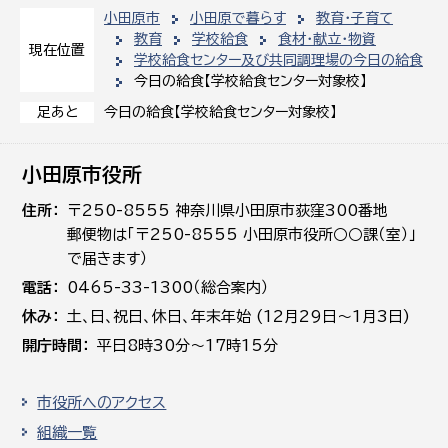
小田原市
小田原で暮らす
教育・子育て
教育
学校給食
食材・献立・物資
現在位置
学校給食センター及び共同調理場の今日の給食
今日の給食【学校給食センター対象校】
今日の給食【学校給食センター対象校】
足あと
小田原市役所
住所
〒250-8555 神奈川県小田原市荻窪300番地
郵便物は「〒250-8555 小田原市役所○○課（室）」
で届きます）
電話
0465-33-1300（総合案内）
休み
土､日､祝日、休日、年末年始 (12月29日～1月3日)
開庁時間
平日8時30分～17時15分
市役所へのアクセス
組織一覧