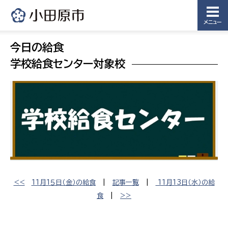
メニュー
今日の給食
学校給食センター対象校
<<
11月1５日（金）の給食
|
記事一覧
|
11月13日（水）の給
食
|
>>