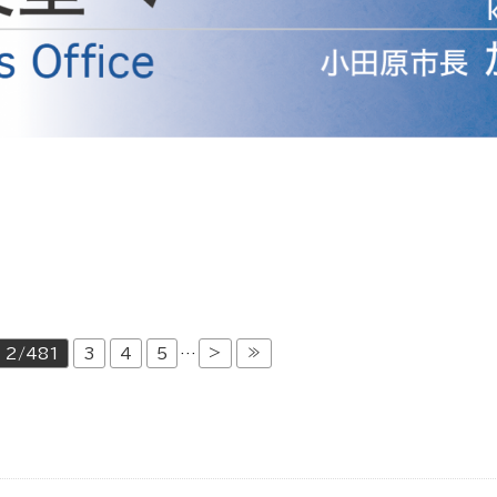
防災・安全
市税総務課
市民税課
福祉・健康
資産税課
環境・エネルギー
文化部
策課
文化政策課
地域経済
生涯学習課
都市基盤
文化財課
図書館
文化・生涯学習
>
≫
2/481
3
4
5
…
スポーツ課
小田原城総合管理事
市民活動・地域づくり
若者部
経済部
行政経営