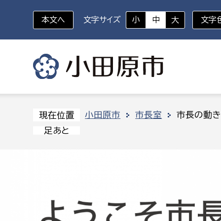
本文へ
文字サイズ
小
中
大
文字
いざというときに
対象者を選択
組織から探す
小田原市
市長室
市長の動き
現在位置
足あと
部に属さない室
企画部
新生児・乳幼児
休日救急外来
防
秘書室
企画政
幼稚園児・保育園児
広報広聴室
財政課
コンプライアンス推進室
資産マ
小・中学生
デジタ