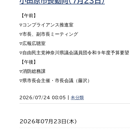
小田原市長動向（７月２３日）
【午前】

▽コンプライアンス推進室

▽市長、副市長ミーティング

▽広報広聴室

▽自由民主党神奈川県議会議員団令和９年度予算要望

【午後】

▽消防総務課

▽県市長会主催・市長会議（藤沢）
2026/07/24 08:05 |
未分類
2026年07月23日(木)