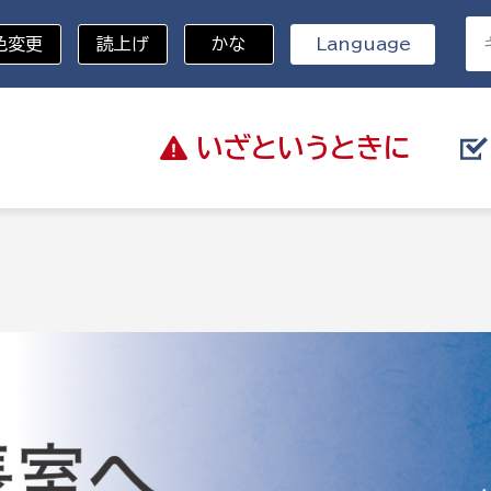
色変更
読上げ
かな
Language
いざと
いうときに
分野を選択
総務部
戸籍
災・ハザードマップ
避難場所
策課
総務課
税
職員課
ネジメント課
財産管理課
教育・子育て
ル推進課
契約検査課