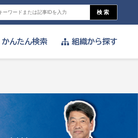
かんたん
検索
組織から
探す
目的を選択
公営事業部
支援や給付を受けたい
消防
事業課
届け出や申請をしたい
証明書がほしい