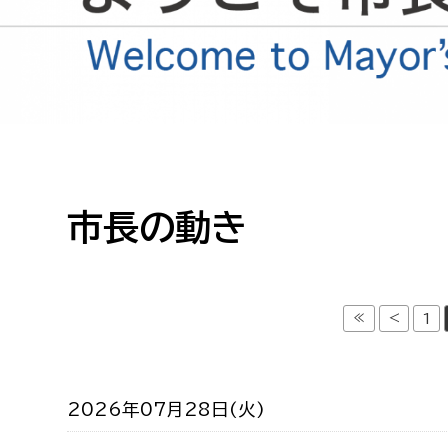
高校生・大学生など
若者
妊産婦
市民部
防災部
地域政策課
防災対
高齢者
市長の動き
地域安全課
障がい者
人権・男女共同参画課
戸籍住民課
傷病者
≪
<
1
事業者
2026年07月28日(火)
福祉健康部
子ども
労働者