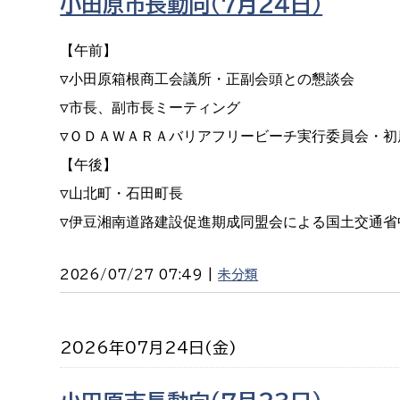
小田原市長動向（７月２４日）
【午前】

▽小田原箱根商工会議所・正副会頭との懇談会

▽市長、副市長ミーティング

▽ＯＤＡＷＡＲＡバリアフリービーチ実行委員会・初
【午後】

▽山北町・石田町長

▽伊豆湘南道路建設促進期成同盟会による国土交通
2026/07/27 07:49 |
未分類
2026年07月24日(金)