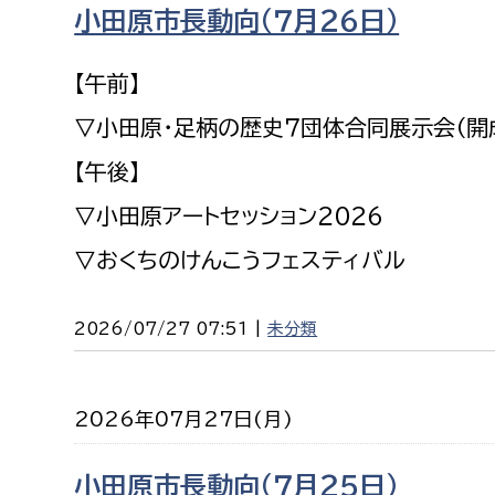
小田原市長動向（７月２６日）
建築課
【午前】
▽小田原・足柄の歴史７団体合同展示会（開
上下水道局
教育部
【午後】
経営総務課
教育総
▽小田原アートセッション２０２６
給排水業務課
保健給
▽おくちのけんこうフェスティバル
水道整備課
教育指
下水道整備課
2026/07/27 07:51 |
未分類
浄水管理課
農業委員会事務局
議会局
2026年07月27日(月)
農業委員会事務局
議会総
小田原市長動向（７月２５日）