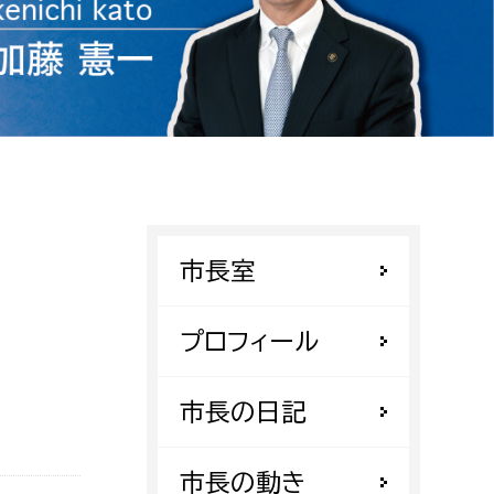
相談をしたい
支払いをしたい
働きたい
環境部
環境政策課
遊びたい
ゼロカーボン推進課
市長室
小田原のことを知りたい
環境保護課
環境事業センター
プロフィール
イベント・講座などに参加したい
務所
市長の日記
まちづくりに関わりたい
都市部
市長の動き