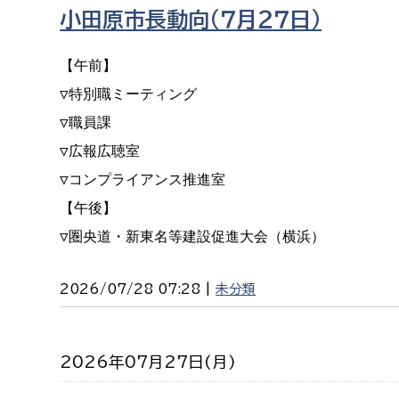
福祉政策課
子ども
小田原市長動向（７月２７日）
求職者
生活援護課
子ども
【午前】

高齢介護課
保育課
外国人
▽特別職ミーティング

障がい福祉課
▽職員課

保険課
ペット
▽広報広聴室

健康づくり課
▽コンプライアンス推進室

【午後】

建設部
会計管
▽圏央道・新東名等建設促進大会（横浜）
建設政策課
出納室
2026/07/28 07:28 |
未分類
国県事業推進課
土木管理課
道水路整備課
2026年07月27日(月)
みどり公園課