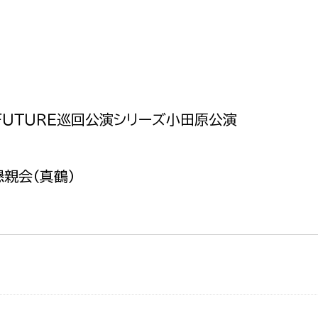
ＦＵＴＵＲＥ巡回公演シリーズ小田原公演
親会（真鶴）