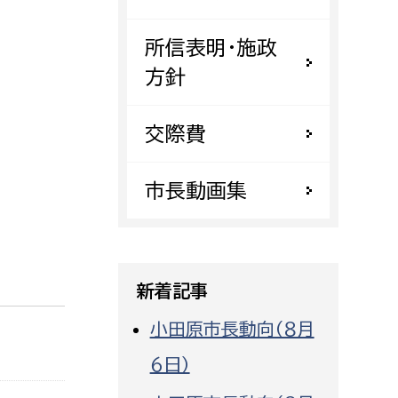
都市政策課
所信表明・施政
都市計画課
方針
地域交通課
建築指導課
交際費
開発審査課
市長動画集
ー
消防
消防総務課
新着記事
課
予防課
課
警防計画課
小田原市長動向（８月
救急課
６日）
情報司令課