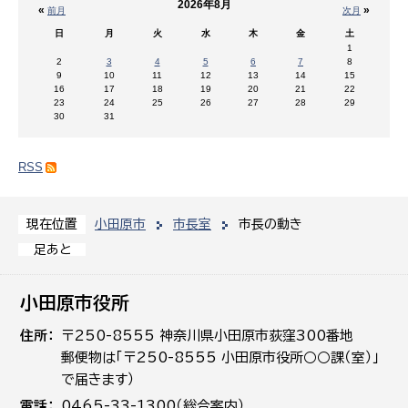
2026年8月
«
»
前月
次月
日
月
火
水
木
金
土
1
2
3
4
5
6
7
8
9
10
11
12
13
14
15
16
17
18
19
20
21
22
23
24
25
26
27
28
29
30
31
RSS
小田原市
市長室
市長の動き
現在位置
足あと
小田原市役所
住所
〒250-8555 神奈川県小田原市荻窪300番地
郵便物は「〒250-8555 小田原市役所○○課（室）」
で届きます）
電話
0465-33-1300（総合案内）