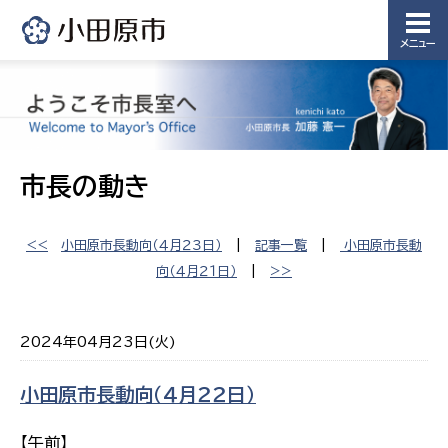
メニュー
市長の動き
<<
小田原市長動向（４月２３日）
|
記事一覧
|
小田原市長動
向（４月２１日）
|
>>
2024年04月23日(火)
小田原市長動向（４月２２日）
【午前】