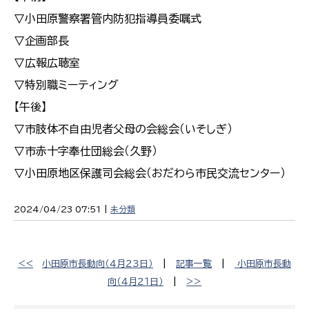
▽小田原警察署管内防犯指導員委嘱式
▽企画部長
▽広報広聴室
▽特別職ミーティング
【午後】
▽市肢体不自由児者父母の会総会（いそしぎ）
▽市赤十字奉仕団総会（久野）
▽小田原地区保護司会総会（おだわら市民交流センター）
2024/04/23 07:51 |
未分類
<<
小田原市長動向（４月２３日）
|
記事一覧
|
小田原市長動
向（４月２１日）
|
>>