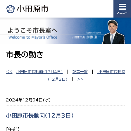
メニュー
市長の動き
<<
小田原市長動向（１２月４日）
|
記事一覧
|
小田原市長動向
（１２月２日）
|
>>
2024年12月04日(水)
小田原市長動向（１２月３日）
【午前】