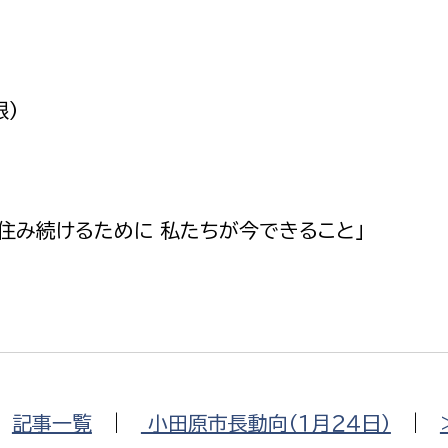
政策課
産業政策課
観光
若者支援課
観光課
農政課
消防
根）
水産海浜課
病院
市議会
住み続けるために 私たちが今できること」
理者
市立総合医療センタ
患者サポートセンター
病院管理局：経営管理
病院管理局：施設用度
病院管理局：医事課
|
記事一覧
|
小田原市長動向（１月２４日）
|