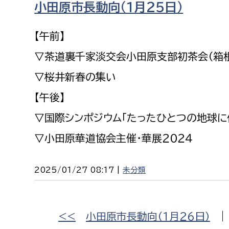
小田原市長動向（１月２５日）
福祉政策課
子ども
求職者
生活援護課
子ども
【午前】
高齢介護課
保育課
外国人
▽茶道裏千家淡交会小田原支部初茶会（箱
障がい福祉課
▽桜井新春の集い
保険課
ペット
【午後】
健康づくり課
▽国際シンポジウム「たったひとつの地球に
建設部
会計管
▽小田原華道協会主催・華展２０２４
建設政策課
出納室
国県事業推進課
2025/01/27 08:17 |
未分類
土木管理課
道水路整備課
<<
小田原市長動向（１月２６日）
みどり公園課