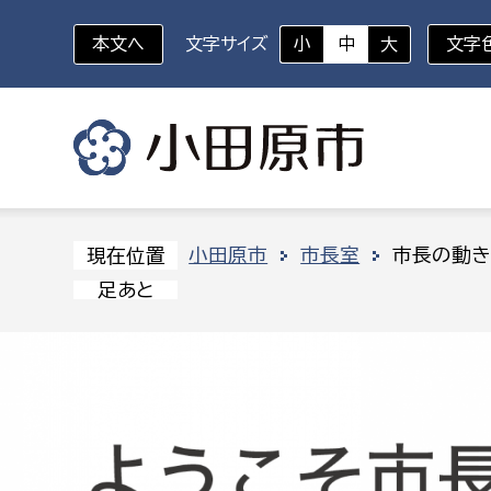
本文へ
文字サイズ
小
中
大
文字
いざというときに
対象者を選択
組織から探す
小田原市
市長室
市長の動き
現在位置
足あと
部に属さない室
企画部
新生児・乳幼児
休日救急外来
防
秘書室
企画政
幼稚園児・保育園児
広報広聴室
財政課
コンプライアンス推進室
資産マ
小・中学生
デジタ