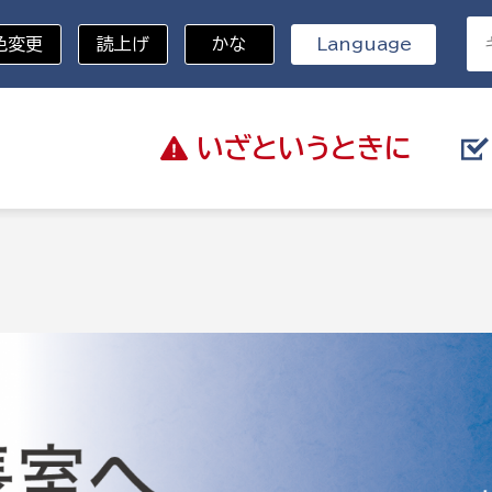
色変更
読上げ
かな
Language
いざと
いうときに
分野を選択
総務部
戸籍
災・ハザードマップ
避難場所
策課
総務課
税
職員課
ネジメント課
財産管理課
教育・子育て
ル推進課
契約検査課