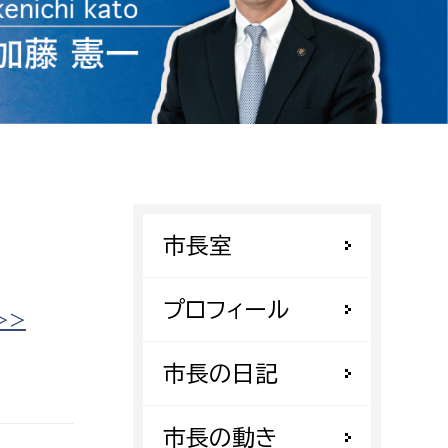
相談をしたい
支払いをしたい
働きたい
環境部
環境政策課
遊びたい
ゼロカーボン推進課
市長室
小田原のことを知りたい
環境保護課
環境事業センター
プロフィール
イベント・講座などに参加したい
>>
務所
市長の日記
まちづくりに関わりたい
都市部
市長の動き