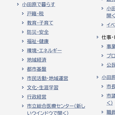
小田原で暮らす
小
戸籍・税
開く
教育・子育て
イ
防災・安全
仕事・
福祉・健康
事
環境・エネルギー
プ
地域経済
公
都市基盤
小田
市民活動・地域運営
市
文化・生涯学習
市
行政経営
く）
市立総合医療センター（新し
職
いウインドウで開く）