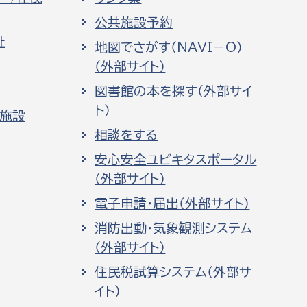
公共施設予約
祉
地図でさがす（NAVI－O）
（外部サイト）
図書館の本を探す（外部サイ
ト）
化施設
相談をする
安心安全ユビキタスポータル
（外部サイト）
電子申請・届出（外部サイト）
消防出動・気象観測システム
（外部サイト）
住民税試算システム（外部サ
イト）