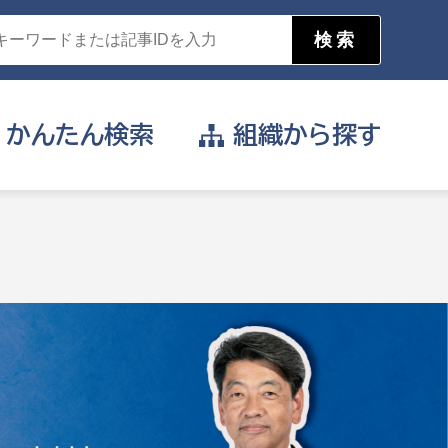
かんたん
検索
組織から
探す
目的を選択
公営事業部
支援や給付を受けたい
消防
事業課
届け出や申請をしたい
証明書がほしい