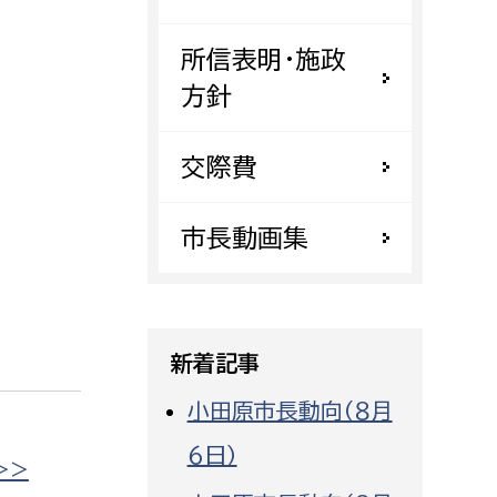
都市政策課
所信表明・施政
都市計画課
方針
地域交通課
建築指導課
交際費
開発審査課
市長動画集
ー
消防
消防総務課
新着記事
課
予防課
課
警防計画課
小田原市長動向（８月
救急課
６日）
>>
情報司令課