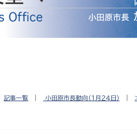
防災・安全
市税総務課
市民税課
福祉・健康
資産税課
環境・エネルギー
文化部
策課
文化政策課
地域経済
生涯学習課
都市基盤
文化財課
図書館
文化・生涯学習
|
記事一覧
|
小田原市長動向（１月２４日）
|
スポーツ課
小田原城総合管理事
市民活動・地域づくり
若者部
経済部
行政経営