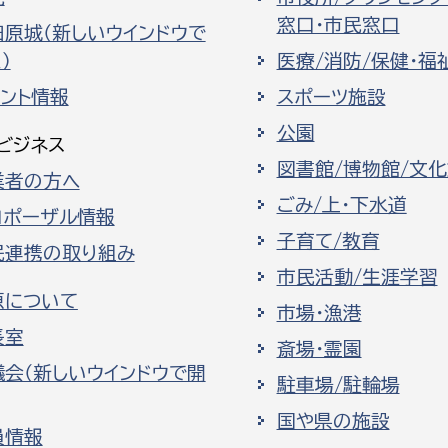
窓口・市民窓口
田原城（新しいウインドウで
）
医療/消防/保健・福
ベント情報
スポーツ施設
公園
ビジネス
図書館/博物館/文
業者の方へ
ごみ/上・下水道
ロポーザル情報
子育て/教育
民連携の取り組み
市民活動/生涯学習
原について
市場・漁港
長室
斎場・霊園
議会（新しいウインドウで開
駐車場/駐輪場
国や県の施設
員情報