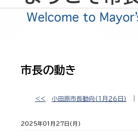
高校生・大学生など
若者
妊産婦
市民部
防災部
地域政策課
防災対
高齢者
市長の動き
地域安全課
障がい者
人権・男女共同参画課
戸籍住民課
傷病者
<<
小田原市長動向（１月２６日）
事業者
2025年01月27日(月)
福祉健康部
子ども
労働者