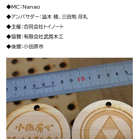
◆MC：Nanao
◆アンバサダー：澁木 稜、三田地 尽礼
◆主催：合同会社トイノート
◆協賛：有限会社武周木工
◆後援：小田原市