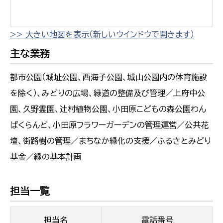
>> 大きい地図を表示（新しいウインドウで開きます）
主な業務
都市公園（城址公園、西海子公園、城山公園内の体育施設
を除く）、みどりの広場、緑道の整備及び管理／上府中公
園、久野霊園、辻󠄀村植物公園、小田原こどもの森公園わん
ぱくらんど、小田原フラワーガーデンの管理運営／公共花
壇、街路樹の管理／まちなか緑化の支援／ふるさとみどり
基金／緑の基本計画
担当一覧
担当名
電話番号