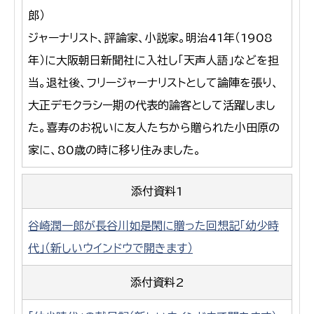
郎）
ジャーナリスト、評論家、小説家。明治41年（1908
年）に大阪朝日新聞社に入社し「天声人語」などを担
当。退社後、フリージャーナリストとして論陣を張り、
大正デモクラシー期の代表的論客として活躍しまし
た。喜寿のお祝いに友人たちから贈られた小田原の
家に、80歳の時に移り住みました。
添付資料1
谷崎潤一郎が長谷川如是閑に贈った回想記「幼少時
代」（新しいウインドウで開きます）
添付資料2