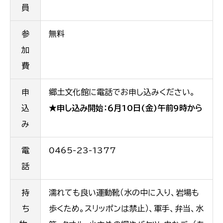
員
参
無料
加
費
申
郷土文化館に電話でお申し込みください。
込
★申し込み開始：６月10日(金)午前9時から
み
電
0465-23-1377
話
持
濡れても良い運動靴（水の中に入り、岩場も
ち
歩くため。スリッポンは禁止）、軍手、弁当、水