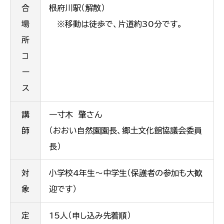
合
根府川駅（解散）
場
※移動は徒歩で、片道約30分です。
所
コ
ー
ス
講
一寸木 肇さん
師
（おおい自然園園長、郷土文化館協議会委員
長）
対
小学校4年生～中学生（保護者の参加も大歓
象
迎です）
定
15人（申し込み先着順）