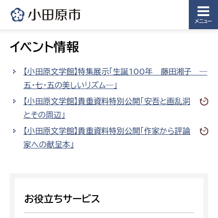
メニュー
イベント情報
【小田原文学館】特集展示「生誕100年 藤田湘子 ―
五・七・五の美しいリズム―」
【小田原文学館】貴重資料特別公開「安吾と画乱洞
とその周辺」
【小田原文学館】貴重資料特別公開「作家から評論
家への献呈本」
お役立ちサービス