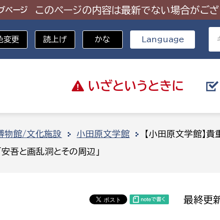
このページの内容は最新でない場合がござ
ブページ
色変更
読上げ
かな
Language
いざと
いうときに
分野を選択
博物館/文化施設
小田原文学館
【小田原文学館】貴
「安吾と画乱洞とその周辺」
総務部
戸籍
災・ハザードマップ
避難場所
策課
総務課
税
職員課
最終更新
ネジメント課
財産管理課