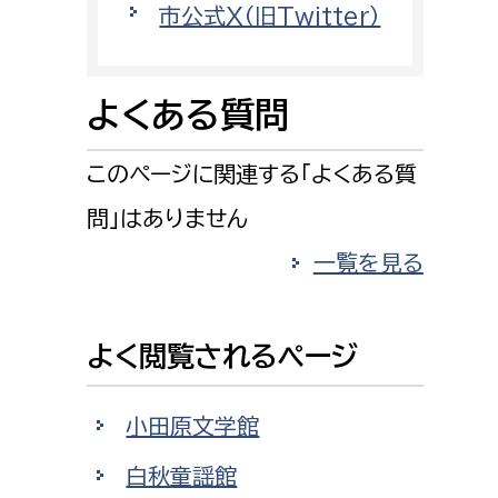
市公式X（旧Twitter）
情報司令課
消防課
警防第1課
よくある質問
警防第2課
このページに関連する「よくある質
局
監査事務局
問」はありません
局
監査事務局
一覧を見る
よく閲覧されるページ
小田原文学館
白秋童謡館