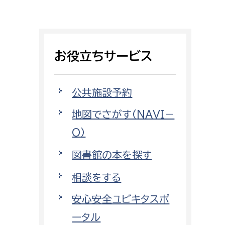
証明書がほしい
相談をしたい
お役立ちサービス
支払いをしたい
働きたい
環境部
公共施設予約
地図でさがす（NAVI－
環境政策課
遊びたい
O）
ゼロカーボン推進課
小田原のことを知りたい
環境保護課
図書館の本を探す
環境事業センター
相談をする
イベント・講座などに参加したい
安心安全ユビキタスポ
務所
まちづくりに関わりたい
ータル