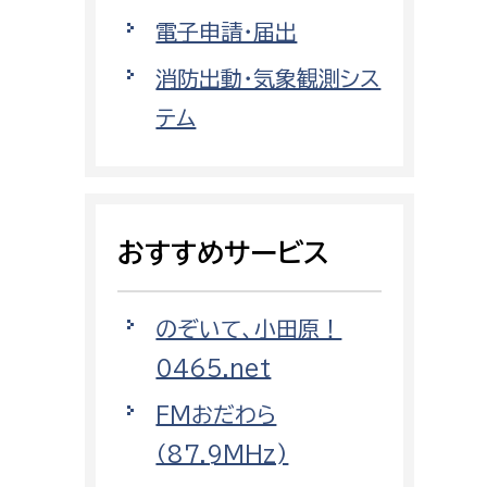
都市部
電子申請・届出
都市政策課
消防出動・気象観測シス
都市計画課
テム
地域交通課
建築指導課
開発審査課
おすすめサービス
ー
消防
のぞいて、小田原！
消防総務課
0465.net
課
予防課
FMおだわら
課
警防計画課
（87.9MHz)
救急課