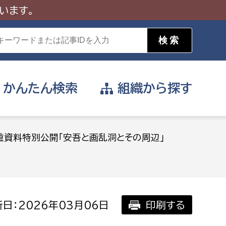
います。
かんたん
検索
組織から
探す
目的を選択
重資料特別公開「安吾と画乱洞とその周辺」
公営事業部
支援や給付を受けたい
消防
事業課
届け出や申請をしたい
日：2026年03月06日
印刷する