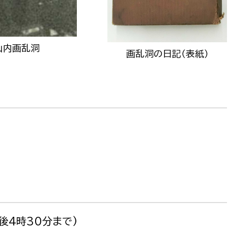
山内画乱洞
画乱洞の日記（表紙）
選挙管理委員会事務
務課
選挙管理委員会事務
食課
導課
後4時30分まで)