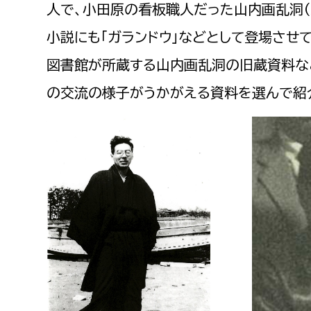
福祉健康部
子ども
人で、小田原の看板職人だった山内画乱洞（
労働者
小説にも「ガランドウ」などとして登場させて
福祉政策課
子ども
求職者
生活援護課
図書館が所蔵する山内画乱洞の旧蔵資料な
子ども
高齢介護課
保育課
の交流の様子がうかがえる資料を選んで紹
外国人
障がい福祉課
保険課
ペット
健康づくり課
建設部
会計管
建設政策課
出納室
国県事業推進課
土木管理課
道水路整備課