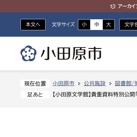
アーカイ
本文へ
文字サイズ
小
中
大
文字
いざというときに
対象者を選択
組織から探す
小田原市
公共施設
図書館/
現在位置
【小田原文学館】貴重資料特別公開
足あと
部に属さない室
企画部
新生児・乳幼児
休日救急外来
防
秘書室
企画政
幼稚園児・保育園児
広報広聴室
財政課
コンプライアンス推進室
資産マ