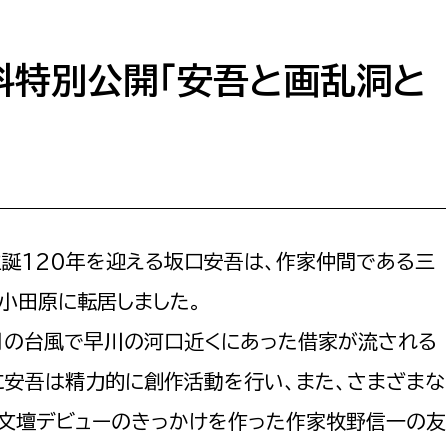
教育・子育て
ル推進課
契約検査課
防災・安全
市税総務課
料特別公開「安吾と画乱洞と
市民税課
福祉・健康
資産税課
環境・エネルギー
文化部
策課
文化政策課
地域経済
誕120年を迎える坂口安吾は、作家仲間である三
生涯学習課
都市基盤
に小田原に転居しました。
文化財課
図書館
月の台風で早川の河口近くにあった借家が流される
文化・生涯学習
スポーツ課
に安吾は精力的に創作活動を行い、また、さまざまな
小田原城総合管理事
市民活動・地域づくり
、文壇デビューのきっかけを作った作家牧野信一の友