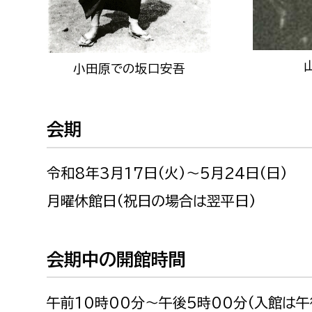
みどり公園課
建築課
小田原での坂口安吾
上下水道局
教育部
会期
経営総務課
教育総
令和8年3月17日(火)～5月24日(日)
給排水業務課
保健給
月曜休館日(祝日の場合は翌平日)
水道整備課
教育指
下水道整備課
会期中の開館時間
浄水管理課
農業委員会事務局
議会局
午前10時00分〜午後5時00分(入館は午