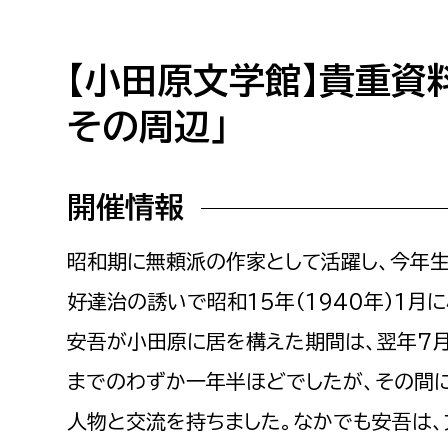
小・中学生
デジタ
高校生・大学生など
【小田原文学館】貴重資
その周辺」
若者
妊産婦
市民部
防災部
開催情報
地域政策課
防災対
高齢者
昭和期に無頼派の作家として活躍し、今年生
地域安全課
障がい者
人権・男女共同参画課
好達治の誘いで昭和15年（1940年）1月
戸籍住民課
安吾が小田原に居を構えた期間は、翌年7
傷病者
までのわずか一年半ほどでしたが、その間
事業者
人物と交流を持ちました。なかでも安吾は