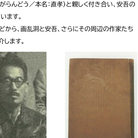
若者部
経済部
がらんどう／本名：直孝）と親しく付き合い、安吾の
行政経営
います。
政策課
産業政策課
観光
どから、画乱洞と安吾、さらにその周辺の作家たち
若者支援課
観光課
農政課
介します。
消防
水産海浜課
病院
市議会
理者
市立総合医療センタ
患者サポートセンター
病院管理局：経営管理
病院管理局：施設用度
病院管理局：医事課