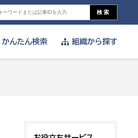
かんたん
検索
組織から
探す
目的を選択
公営事業部
支援や給付を受けたい
消防
事業課
届け出や申請をしたい
証明書がほしい
お役立ちサービス