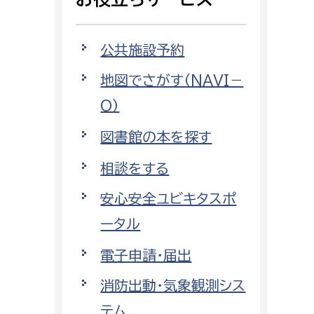
相談をしたい
公共施設予約
支払いをしたい
地図でさがす（NAVI－
働きたい
環境部
O）
環境政策課
図書館の本を探す
遊びたい
ゼロカーボン推進課
相談をする
小田原のことを知りたい
環境保護課
安心安全ユビキタスポ
環境事業センター
イベント・講座などに参加したい
ータル
電子申請・届出
務所
まちづくりに関わりたい
消防出動・気象観測シス
都市部
テム