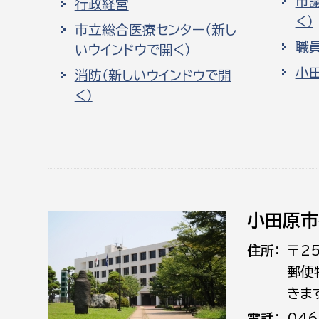
市
行政経営
く）
市立総合医療センター（新し
職
いウインドウで開く）
小
消防（新しいウインドウで開
く）
小田原市
住所
〒2
郵便
きま
電話
046