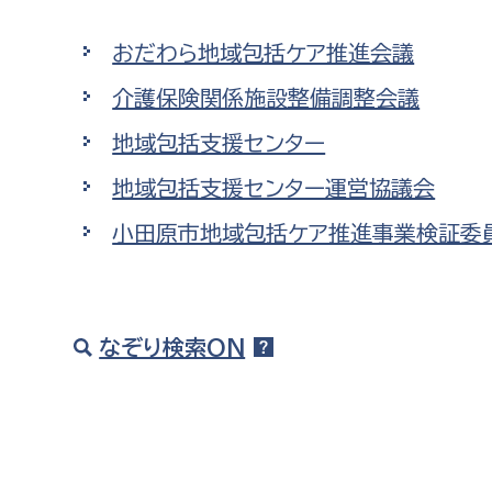
高校生・大学生など
おだわら地域包括ケア推進会議
若者
介護保険関係施設整備調整会議
地域包括支援センター
妊産婦
市民部
防災部
地域包括支援センター運営協議会
地域政策課
防災対
高齢者
小田原市地域包括ケア推進事業検証委
地域安全課
障がい者
人権・男女共同参画課
戸籍住民課
傷病者
なぞり検索ON
事業者
福祉健康部
子ども
労働者