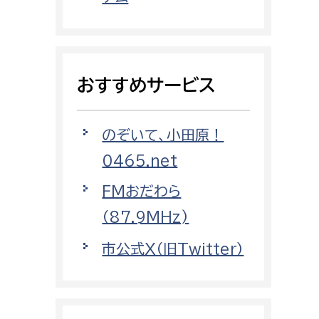
都市政策課
都市計画課
地域交通課
おすすめサービス
建築指導課
開発審査課
のぞいて、小田原！
0465.net
ー
消防
FMおだわら
消防総務課
（87.9MHz)
課
予防課
市公式X（旧Twitter）
課
警防計画課
救急課
情報司令課