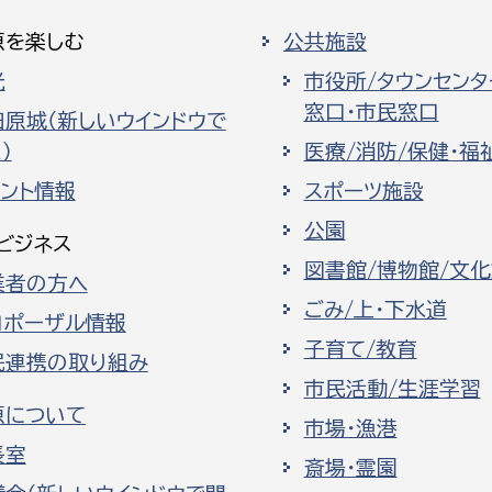
原を楽しむ
公共施設
光
市役所/タウンセンタ
窓口・市民窓口
田原城（新しいウインドウで
）
医療/消防/保健・福
ベント情報
スポーツ施設
公園
ビジネス
図書館/博物館/文
業者の方へ
ごみ/上・下水道
ロポーザル情報
子育て/教育
民連携の取り組み
市民活動/生涯学習
原について
市場・漁港
長室
斎場・霊園