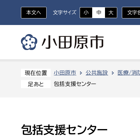
本文へ
文字サイズ
小
中
大
文字
いざというときに
対象者を選択
組織から探す
小田原市
公共施設
医療/消
現在位置
包括支援センター
足あと
部に属さない室
企画部
新生児・乳幼児
休日救急外来
防
秘書室
企画政
幼稚園児・保育園児
広報広聴室
財政課
コンプライアンス推進室
資産マ
包括支援センター
小・中学生
デジタ