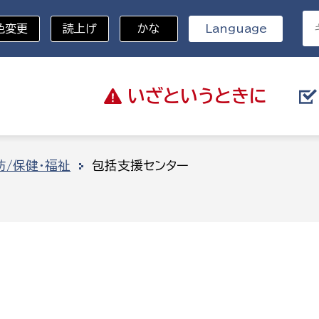
色変更
読上げ
かな
Language
いざと
いうときに
分野を選択
防/保健・福祉
包括支援センター
総務部
戸籍
災・ハザードマップ
避難場所
策課
総務課
税
職員課
ネジメント課
財産管理課
教育・子育て
ル推進課
契約検査課