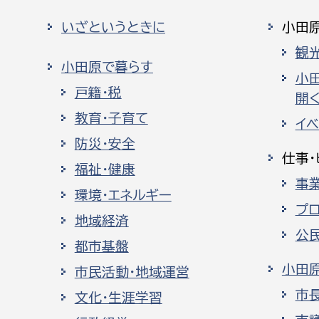
いざというときに
小田
観
小田原で暮らす
小
戸籍・税
開く
教育・子育て
イ
防災・安全
仕事・
福祉・健康
事
環境・エネルギー
プ
地域経済
公
都市基盤
小田
市民活動・地域運営
市
文化・生涯学習