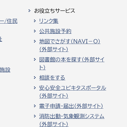
お役立ちサービス
ー/住民
リンク集
公共施設予約
祉
地図でさがす（NAVI－O）
（外部サイト）
図書館の本を探す（外部サイ
ト）
化施設
相談をする
安心安全ユビキタスポータル
（外部サイト）
電子申請・届出（外部サイト）
消防出動・気象観測システム
（外部サイト）