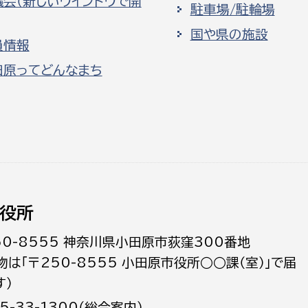
議会（新しいウインドウで開
駐車場/駐輪場
国や県の施設
員情報
田原ってどんなまち
役所
50-8555 神奈川県小田原市荻窪300番地
物は「〒250-8555 小田原市役所○○課（室）」で届
す）
5-33-1300（総合案内）