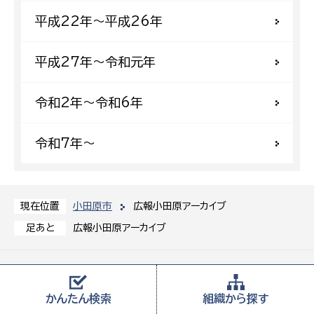
平成22年〜平成26年
平成27年〜令和元年
令和2年〜令和6年
令和7年〜
小田原市
広報小田原アーカイブ
現在位置
広報小田原アーカイブ
足あと
小田原市役所
住所
〒250-8555 神奈川県小田原市荻窪300番地
かんたん
検索
組織から
探す
郵便物は「〒250-8555 小田原市役所○○課（室）」