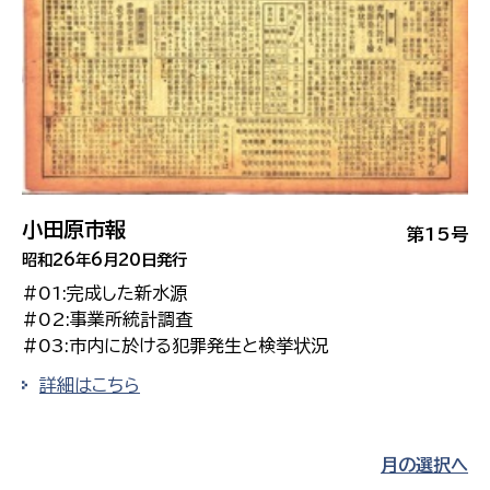
小田原市報
第15号
昭和26年6月20日発行
#01:完成した新水源
#02:事業所統計調査
#03:市内に於ける犯罪発生と検挙状況
詳細はこちら
月の選択へ