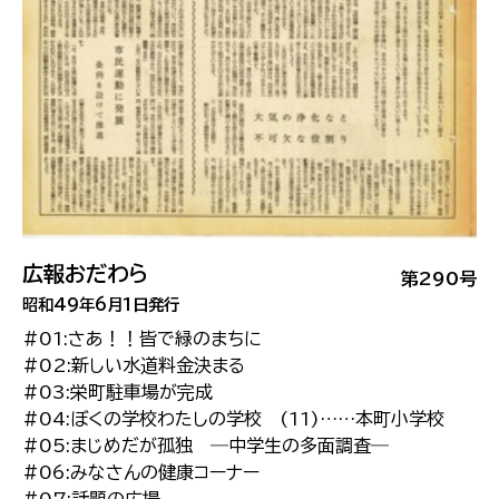
広報おだわら
第290号
昭和49年6月1日発行
#01:さあ！！皆で緑のまちに
#02:新しい水道料金決まる
#03:栄町駐車場が完成
#04:ぼくの学校わたしの学校 (11)……本町小学校
#05:まじめだが孤独 ―中学生の多面調査―
#06:みなさんの健康コーナー
#07:話題の広場