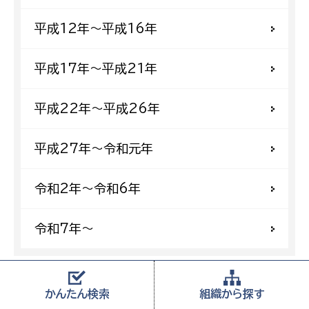
平成12年〜平成16年
平成17年〜平成21年
平成22年〜平成26年
平成27年〜令和元年
令和2年〜令和6年
令和7年〜
小田原市
広報小田原アーカイブ
現在位置
かんたん
検索
組織から
探す