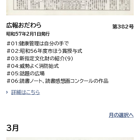
広報おだわら
第382号
昭和57年2月1日発行
#01:健康管理は自分の手で
#02:昭和56年度市ほう賞授与式
#03:新指定文化財の紹介(9)
#04:威勢よく消防始式
#05:話題の広場
#06:読書ノート、読書感想画コンクールの作品
詳細はこちら
月の選択へ
3月