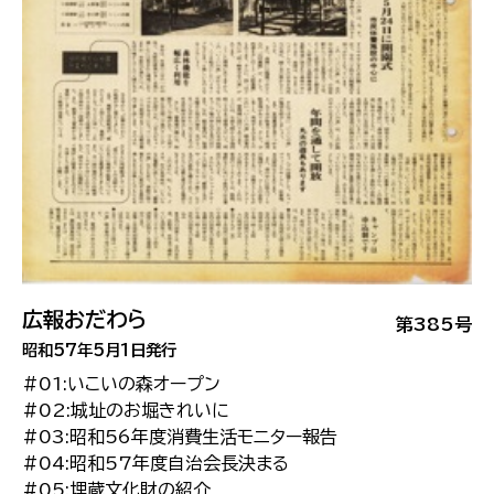
広報おだわら
第385号
昭和57年5月1日発行
#01:いこいの森オープン
#02:城址のお堀きれいに
#03:昭和56年度消費生活モニター報告
#04:昭和57年度自治会長決まる
#05:埋蔵文化財の紹介