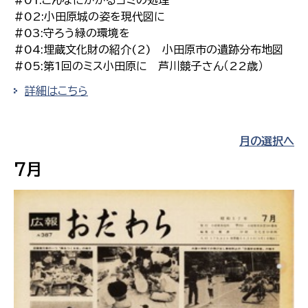
#02:小田原城の姿を現代図に
#03:守ろう緑の環境を
#04:埋蔵文化財の紹介(2) 小田原市の遺跡分布地図
#05:第1回のミス小田原に 芦川競子さん（22歳）
詳細はこちら
月の選択へ
7月