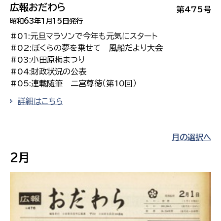
広報おだわら
第475号
昭和63年1月15日発行
#01:元旦マラソンで今年も元気にスタート
#02:ぼくらの夢を乗せて 風船だより大会
#03:小田原梅まつり
#04:財政状況の公表
#05:連載随筆 二宮尊徳（第10回）
詳細はこちら
月の選択へ
2月