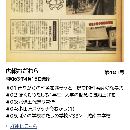
広報おだわら
第481号
昭和63年4月15日発行
#01:昔ながらの町名を残そうと 歴史的町名碑の除幕式
#02:ぼくもわたしも1年生 入学の記念に風船上げを
#03:北條五代祭り開催
#04:小田原スケッチ今むかし(1)
#05:ぼくの学校わたしの学校<33> 城南中学校
詳細はこちら