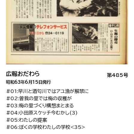
広報おだわら
第485号
昭和63年6月15日発行
#01:早川と酒匂川ではアユ漁が解禁に
#02:曽我の里では梅の収穫が
#03:梅の里づくり構想まとまる
#04:小田原スケッチ今むかし(3)
#05:わたしの提案
#06:ぼくの学校わたしの学校<35>