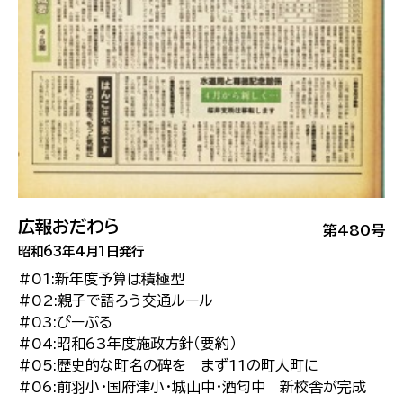
広報おだわら
第480号
昭和63年4月1日発行
#01:新年度予算は積極型
#02:親子で語ろう交通ルール
#03:ぴーぷる
#04:昭和63年度施政方針（要約）
#05:歴史的な町名の碑を まず11の町人町に
#06:前羽小・国府津小・城山中・酒匂中 新校舎が完成