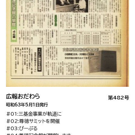
広報おだわら
第482号
昭和63年5月1日発行
#01:三基金事業が軌道に
#02:尊徳サミットを開催
#03:ぴーぷる