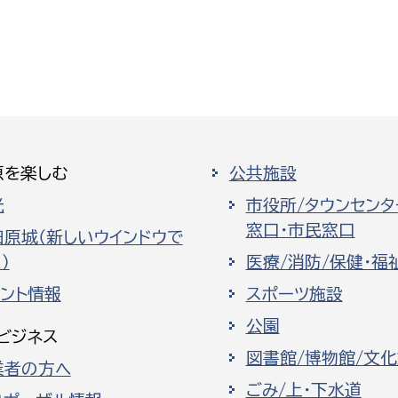
原を楽しむ
公共施設
光
市役所/タウンセンタ
窓口・市民窓口
田原城（新しいウインドウで
）
医療/消防/保健・福
ベント情報
スポーツ施設
公園
ビジネス
図書館/博物館/文
業者の方へ
ごみ/上・下水道