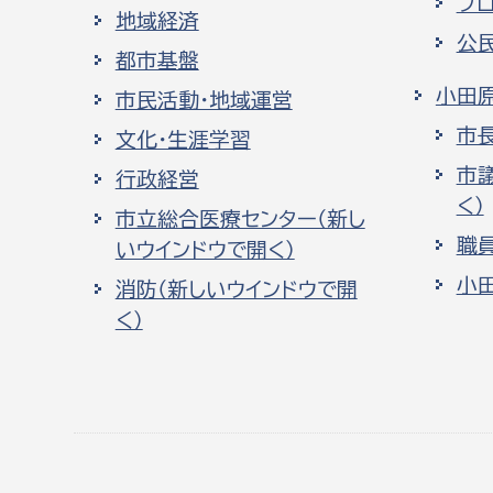
プ
地域経済
公
都市基盤
小田
市民活動・地域運営
市
文化・生涯学習
市
行政経営
く）
市立総合医療センター（新し
職
いウインドウで開く）
小
消防（新しいウインドウで開
く）