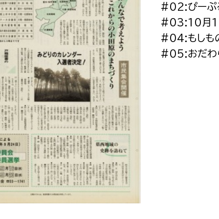
#02:ぴーぷ
政策課
産業政策課
観光
#03:10
若者支援課
観光課
#04:もし
農政課
消防
#05:おだ
水産海浜課
病院
市議会
理者
市立総合医療センタ
患者サポートセンター
病院管理局：経営管理
病院管理局：施設用度
病院管理局：医事課