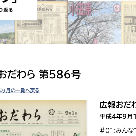
防災・安全
市税総務課
市民税課
福祉・健康
資産税課
環境・エネルギー
文化部
策課
文化政策課
地域経済
生涯学習課
おだわら 第586号
都市基盤
文化財課
図書館
年9月の一覧へ戻る
文化・生涯学習
スポーツ課
広報おだわ
小田原城総合管理事
市民活動・地域づくり
平成4年9月
若者部
経済部
#01:みん
行政経営