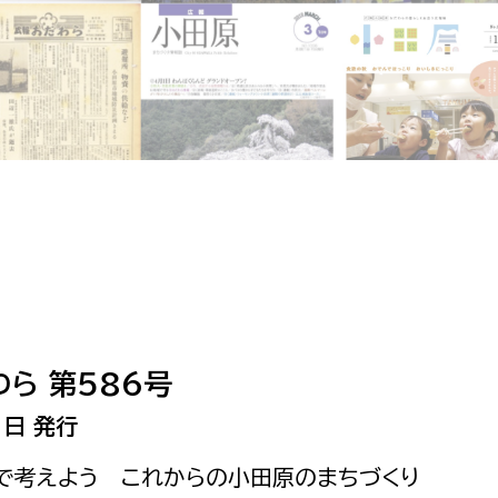
相談をしたい
支払いをしたい
働きたい
環境部
環境政策課
遊びたい
ゼロカーボン推進課
小田原のことを知りたい
環境保護課
環境事業センター
イベント・講座などに参加したい
ら 第586号
務所
まちづくりに関わりたい
1日 発行
都市部
なで考えよう これからの小田原のまちづくり