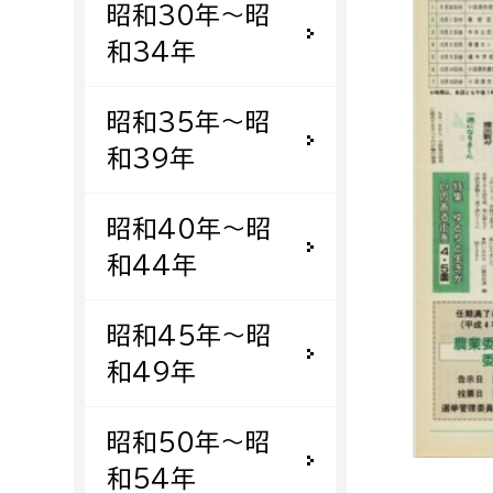
昭和30年〜昭
福祉政策課
子ども
求職者
和34年
生活援護課
子ども
高齢介護課
保育課
外国人
昭和35年〜昭
障がい福祉課
和39年
保険課
ペット
健康づくり課
昭和40年〜昭
和44年
建設部
会計管
建設政策課
出納室
昭和45年〜昭
国県事業推進課
和49年
土木管理課
道水路整備課
昭和50年〜昭
みどり公園課
和54年