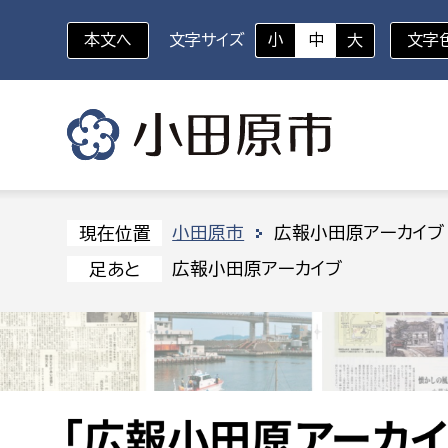
本文へ
文字サイズ
小
中
大
文字
いざというときに
対象者を選択
組織から探す
小田原市
広報小田原アーカイブ
現在位置
広報小田原アーカイブ
足あと
部に属さない室
企画部
新生児・乳幼児
休日救急外来
防
秘書室
企画政
幼稚園児・保育園児
広報広聴室
財政課
コンプライアンス推進室
資産マ
小・中学生
デジタ