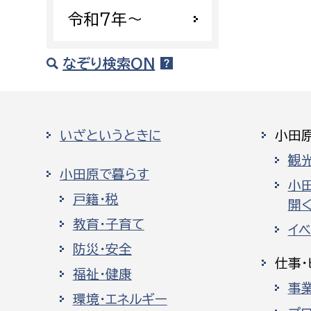
令和7年〜
なぞり検索ON
いざというときに
小田
観
小田原で暮らす
小
戸籍・税
開く
教育・子育て
イ
防災・安全
仕事・
福祉・健康
事
環境・エネルギー