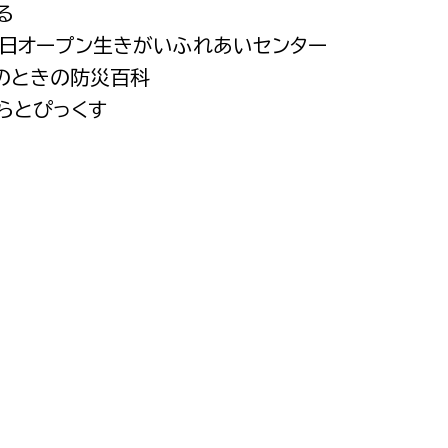
る
都市政策課
月1日オープン生きがいふれあいセンター
都市計画課
ものときの防災百科
地域交通課
わらとぴっくす
建築指導課
開発審査課
ー
消防
消防総務課
課
予防課
課
警防計画課
救急課
情報司令課