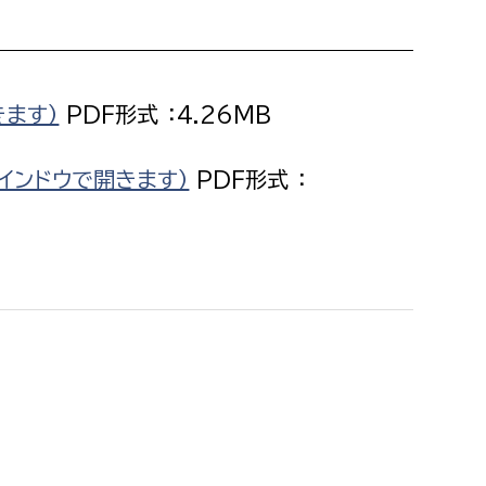
消防課
警防第1課
警防第2課
きます）
PDF形式 ：4.26MB
局
監査事務局
インドウで開きます）
PDF形式 ：
局
監査事務局