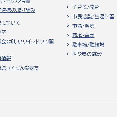
ロポーザル情報
子育て/教育
民連携の取り組み
市民活動/生涯学習
原について
市場・漁港
長室
斎場・霊園
議会（新しいウインドウで開
駐車場/駐輪場
国や県の施設
員情報
田原ってどんなまち