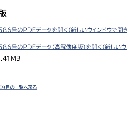
F版
586号のPDFデータを開く（新しいウインドウで開
選挙管理委員会事務
586号のPDFデータ（高解像度版）を開く（新しいウ
務課
選挙管理委員会事務
8.41MB
食課
導課
年9月の一覧へ戻る
務課