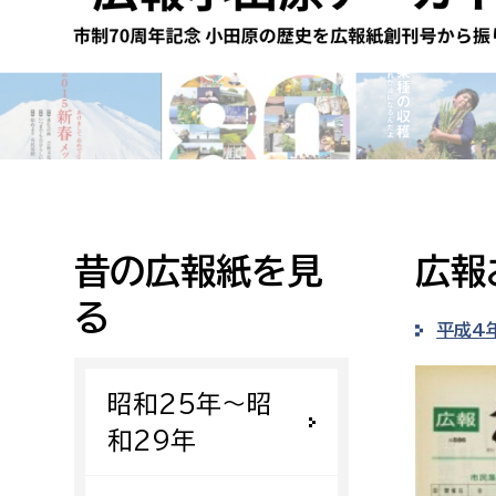
高校生・大学生など
若者
妊産婦
市民部
防災部
地域政策課
防災対
高齢者
地域安全課
昔の広報紙を見
広報
障がい者
人権・男女共同参画課
る
戸籍住民課
平成4
傷病者
昭和25年〜昭
事業者
和29年
福祉健康部
子ども
労働者