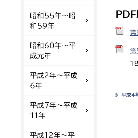
建築課
PD
昭和55年〜昭
和59年
第
上下水道局
教育部
昭和60年〜平
第
成元年
経営総務課
教育総
1
給排水業務課
保健給
平成2年〜平成
水道整備課
教育指
6年
下水道整備課
平成4
浄水管理課
平成7年〜平成
11年
農業委員会事務局
議会局
農業委員会事務局
議会総
平成12年〜平