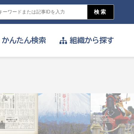
かんたん
検索
組織から
探す
目的を選択
公営事業部
支援や給付を受けたい
消防
事業課
届け出や申請をしたい
証明書がほしい