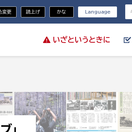
色変更
読上げ
かな
Language
いざと
いうときに
分野を選択
総務部
戸籍
災・ハザードマップ
避難場所
策課
総務課
税
職員課
ネジメント課
財産管理課
教育・子育て
ル推進課
契約検査課