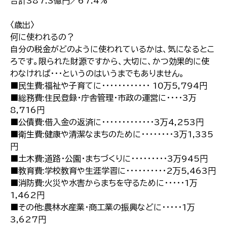
合計387.3億円／67.4%
〈歳出〉
何に使われるの？
自分の税金がどのように使われているかは、気になるとこ
ろです。限られた財源ですから、大切に、かつ効果的に使
わなければ･･･というのはいうまでもありません。
■民生費:福祉や子育てに・・・・・・・・・・・・ 10万5,794円
■総務費:住民登録・庁舎管理・市政の運営に・・・・3万
8,716円
■公債費:借入金の返済に・・・・・・・・・・・・・3万4,253円
■衛生費:健康や清潔なまちのために・・・・・・・・3万1,335
円
■土木費:道路・公園・まちづくりに・・・・・・・・・3万945円
■教育費:学校教育や生涯学習に・・・・・・・・・・2万5,463円
■消防費:火災や水害からまちを守るために・・・・・1万
1,462円
■その他:農林水産業・商工業の振興などに・・・・・1万
3,627円