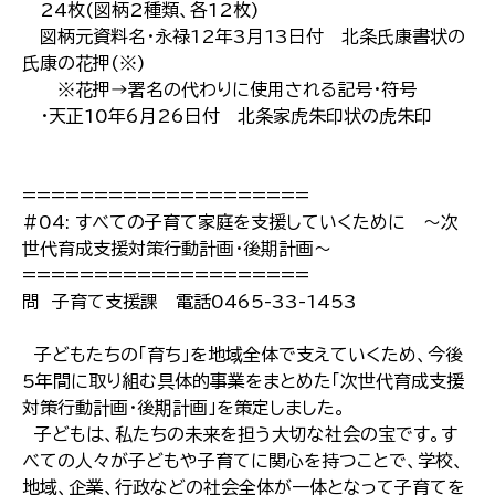
24枚(図柄2種類、各12枚)
図柄元資料名・永禄12年3月13日付 北条氏康書状の
氏康の花押(※)
※花押→署名の代わりに使用される記号・符号
・天正10年6月26日付 北条家虎朱印状の虎朱印
====================
#04: すべての子育て家庭を支援していくために 〜次
世代育成支援対策行動計画・後期計画〜
====================
問 子育て支援課 電話0465-33-1453
子どもたちの「育ち」を地域全体で支えていくため、今後
5年間に取り組む具体的事業をまとめた「次世代育成支援
対策行動計画・後期計画」を策定しました。
子どもは、私たちの未来を担う大切な社会の宝です。す
べての人々が子どもや子育てに関心を持つことで、学校、
地域、企業、行政などの社会全体が一体となって子育てを