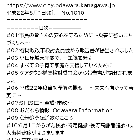
https://www.city.odawara.kanagawa.jp
平成22年5月1日発行 No.1010
====================
========目次========
#01:市民の皆さんの安心を守るために〜災害に強いまち
づくりへ〜
#02:行財政改革検討委員会から報告書が提出されました
#03:小田原城天守閣で、一筆箋を発売
#04:すべての子育て家庭を支援していくために
#05:ケアタウン構想検討委員会から報告書が提出されま
した
#06:平成22年度当初予算の概要 〜未来へ向かって着
実に〜
#07:SHISEI〜至誠・市政〜
#08:おだわら情報 Odawara Information
#09:〈連載〉尊徳道歌のこころ
#10:6月1日からがん検診・特定健診・長寿高齢者健診・成
人歯科健診がはじまります