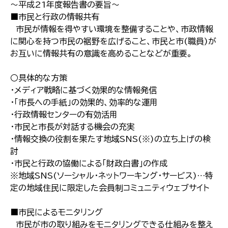
〜平成21年度報告書の要旨〜
■市民と行政の情報共有
市民が情報を得やすい環境を整備することや、市政情報
に関心を持つ市民の裾野を広げること、市民と市(職員)が
お互いに情報共有の意識を高めることなどが重要。
○具体的な方策
・メディア戦略に基づく効果的な情報発信
・「市長への手紙」の効果的、効率的な運用
・行政情報センターの有効活用
・市民と市長が対話する機会の充実
・情報交換の役割を果たす地域SNS(※)の立ち上げの検
討
・市民と行政の協働による｢財政白書｣の作成
※地域SNS(ソーシャル・ネットワーキング・サービス)…特
定の地域住民に限定した会員制コミュニティウェブサイト
■市民によるモニタリング
市民が市の取り組みをモニタリングできる仕組みを整え