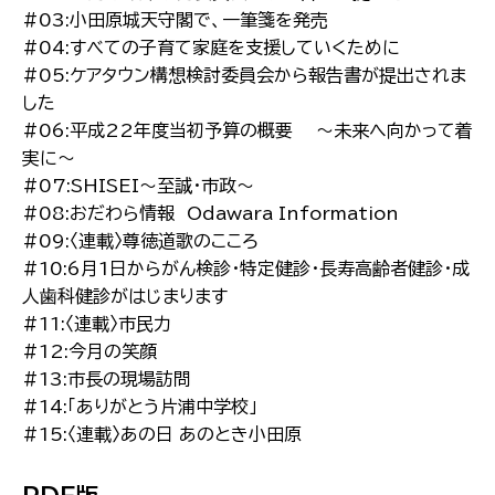
#03:小田原城天守閣で、一筆箋を発売
#04:すべての子育て家庭を支援していくために
#05:ケアタウン構想検討委員会から報告書が提出されま
した
#06:平成22年度当初予算の概要 〜未来へ向かって着
実に〜
#07:SHISEI〜至誠・市政〜
#08:おだわら情報 Odawara Information
#09:〈連載〉尊徳道歌のこころ
#10:6月1日からがん検診・特定健診・長寿高齢者健診・成
人歯科健診がはじまります
#11:〈連載〉市民力
#12:今月の笑顔
#13:市長の現場訪問
#14:「ありがとう片浦中学校」
#15:〈連載〉あの日 あのとき小田原