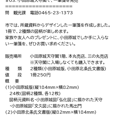
#03: 小田原城天守閣で、一筆箋を発売
====================
問 観光課 電話0465-23-1373
市では、所蔵資料からデザインした一筆箋を作成しました。
1冊で、2種類の図柄が楽しめます。
家族や友人へのプレゼントに、小田原城でしか手に入らな
い一筆箋を、ぜひお買い求めください。
販売場所 小田原城天守閣1階、本丸売店、三の丸売店
※天守閣に入場しなくても購入できます。
種 類 2種類(小田原城版、小田原北条氏文書版)
値 段 1冊250円
概 要
(1)小田原城版(縦184mm×横82mm)
24枚(図柄2種類、各12枚)
図柄元資料名・小田原城図「弘化図」に描かれた天守
・小田原城図「文久図」に描かれた馬出門
(2)小田原北条氏文書版(縦82mm×横184mm)