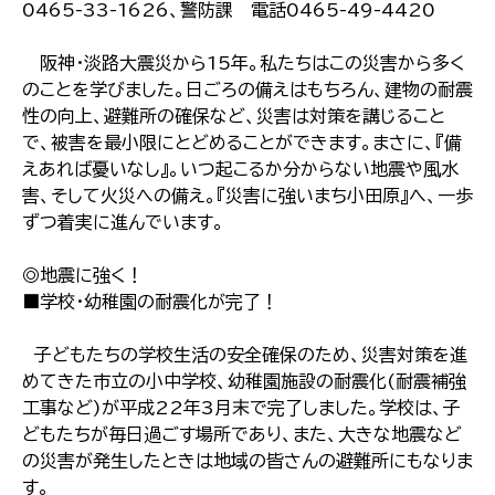
0465-33-1626、警防課 電話0465-49-4420
阪神・淡路大震災から15年。私たちはこの災害から多く
のことを学びました。日ごろの備えはもちろん、建物の耐震
性の向上、避難所の確保など、災害は対策を講じること
で、被害を最小限にとどめることができます。まさに、『備
えあれば憂いなし』。いつ起こるか分からない地震や風水
害、そして火災への備え。『災害に強いまち小田原』へ、一歩
ずつ着実に進んでいます。
◎地震に強く！
■学校・幼稚園の耐震化が完了！
子どもたちの学校生活の安全確保のため、災害対策を進
めてきた市立の小中学校、幼稚園施設の耐震化(耐震補強
工事など)が平成22年3月末で完了しました。学校は、子
どもたちが毎日過ごす場所であり、また、大きな地震など
の災害が発生したときは地域の皆さんの避難所にもなりま
す。