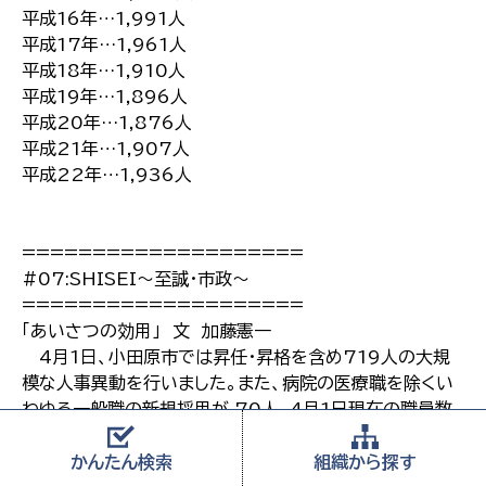
平成16年…1,991人
平成17年…1,961人
平成18年…1,910人
平成19年…1,896人
平成20年…1,876人
平成21年…1,907人
平成22年…1,936人
====================
#07:SHISEI〜至誠・市政〜
====================
「あいさつの効用」 文 加藤憲一
4月1日、小田原市では昇任・昇格を含め719人の大規
模な人事異動を行いました。また、病院の医療職を除くい
わゆる一般職の新規採用が 70人。4月1日現在の職員数
が1,936人ですから、全体の3分の1近い人数が何らかの
形で動いたことになります。動いた本人も心機一転です
かんたん
検索
組織から
探す