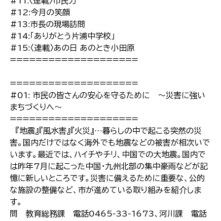
#11:〈連載〉市民力
#12:今月の笑顔
#13:市長の現場訪問
#14:「ありがとう片浦中学校」
#15:〈連載〉あの日 あのとき小田原
====================
====================
#01: 市民の皆さんの安心を守るために 〜災害に強い
まちづくりへ〜
====================
『地震』『風水害』『火災』…暮らしの中で起こる突然の災
害。国内だけではなく海外でも地震などの被害が相次いで
います。最近では、ハイチやチリ、中国での大地震。国内で
は昨年7月に起こった中国・九州北部の集中豪雨などが記
憶に新しいところです。災害に備えるために重要な、公的
な施設の整備など、市が進めている取り組みを紹介しま
す。
問 教育総務課 電話0465-33-1673、河川課 電話