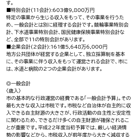
す。
■特別会計(11会計):603億9,800万円
特定の事業から生じる収入をもって、その事業を行うた
め、一般会計とは別に経理する会計です。競輪事業特別会
計、下水道事業特別会計、国民健康保険事業特別会計な
ど、全部で11の特別会計があります。
■企業会計(2会計):161億5,648万6,000円
地方公共団体が経営する企業として、独立採算制を基本
に、その事業に伴う収入をもって運営される会計で、市に
は、水道と病院の2つの企業会計があります。
◎一般会計
〈歳入〉
市の基本的な行政運営の経費である「一般会計予算」。その
最も大きな収入は市税です。市税など自治体が自主的に収
入できる自主財源の大きさが、行政活動の自主性と安定性
に関わるため、できるだけ多くの自主財源が確保されるこ
とが重要です。平成22年度当初予算では、厳しい経済情
勢の影響などから、市税収入が前年度から大きく減収する