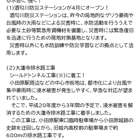
◎水害に 強く！
(1)酒匂川防災ステーションが4月にオープン！
酒匂川防災ステーションは、昨今の局地的なゲリラ豪雨や
台風時の大雨などによる災害時に、水防活動を行ううえで
必要な土砂等緊急用資機材を備蓄し、災害時には緊急復旧
を迅速に行うための現地対策基地となります。
災害時以外にも水防訓練や防災学習などの拠点として活
用します。
(2)大蓮寺排水路工事
シールドトンネル工事(※)に着工！
小田原駅周辺などの中心市街地は、都市化により台風や
集中豪雨時に浸水被害が発生しやすく、早急な対応が望ま
れていました。
そこで、平成20年度から3年間の予定で、浸水被害を解
消するための大蓮寺排水路工事に着手しました。
この工事は、小田原駅東口臨時駐車場から小田原城跡の
史跡を迂回しながら、旧城内高校前の駐車場まで約
680mの排水路工事です。