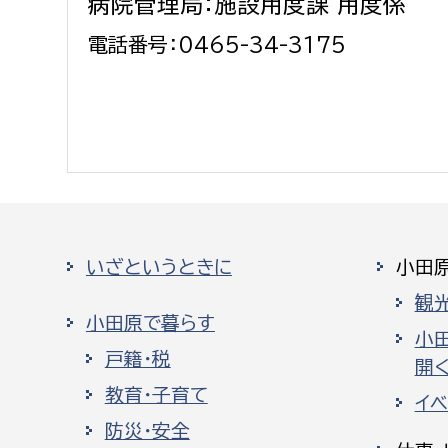
病院管理局：施設用度課 用度係
電話番号：0465-34-3175
いざというときに
小田
観
小田原で暮らす
小
戸籍・税
開く
教育・子育て
イ
防災・安全