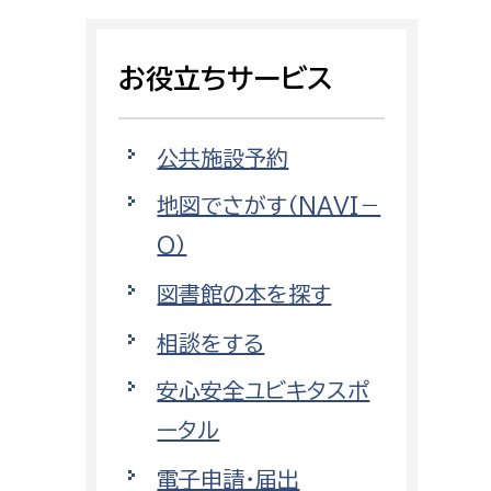
相談をしたい
お役立ちサービス
支払いをしたい
働きたい
環境部
公共施設予約
地図でさがす（NAVI－
環境政策課
遊びたい
O）
ゼロカーボン推進課
小田原のことを知りたい
環境保護課
図書館の本を探す
環境事業センター
相談をする
イベント・講座などに参加したい
安心安全ユビキタスポ
務所
まちづくりに関わりたい
ータル
都市部
電子申請・届出