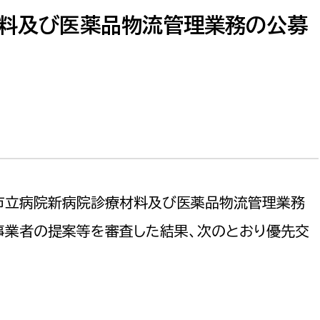
防災・安全
市税総務課
料及び医薬品物流管理業務の公募
市民税課
福祉・健康
資産税課
環境・エネルギー
文化部
策課
文化政策課
地域経済
生涯学習課
都市基盤
文化財課
原市立病院新病院診療材料及び医薬品物流管理業務
図書館
文化・生涯学習
事業者の提案等を審査した結果、次のとおり優先交
スポーツ課
小田原城総合管理事
市民活動・地域づくり
若者部
経済部
行政経営