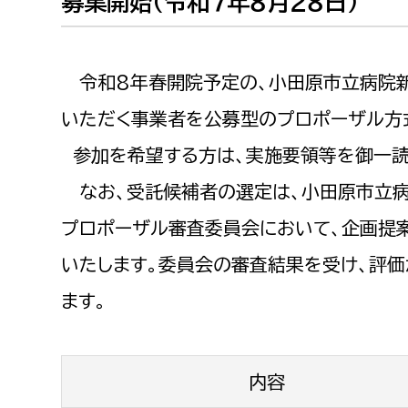
募集開始（令和７年８月２８日）
建築課
令和8年春開院予定の、小田原市立病院
いただく事業者を公募型のプロポーザル方
上下水道局
教育部
参加を希望する方は、実施要領等を御一読
経営総務課
教育総
なお、受託候補者の選定は、小田原市立
給排水業務課
保健給
プロポーザル審査委員会において、企画提
水道整備課
教育指
いたします。委員会の審査結果を受け、評
下水道整備課
ます。
浄水管理課
農業委員会事務局
議会局
内容
農業委員会事務局
議会総