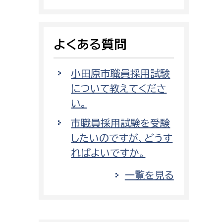
消防課
警防第1課
よくある質問
警防第2課
局
監査事務局
小田原市職員採用試験
について教えてくださ
局
監査事務局
い。
市職員採用試験を受験
したいのですが、どうす
ればよいですか。
一覧を見る