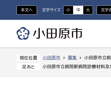
本文へ
文字サイズ
小
中
大
文字
いざというときに
対象者を選択
組織から探す
小田原市
募集
小田原市立病
現在位置
小田原市立病院新病院診療材料及
足あと
部に属さない室
企画部
新生児・乳幼児
休日救急外来
防
秘書室
企画政
幼稚園児・保育園児
広報広聴室
財政課
コンプライアンス推進室
資産マ
小・中学生
デジタ