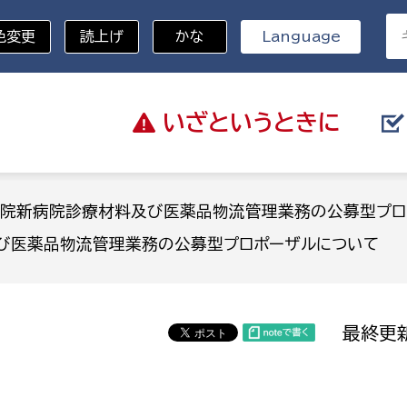
色変更
読上げ
かな
Language
いざと
いうときに
分野を選択
院新病院診療材料及び医薬品物流管理業務の公募型プロ
び医薬品物流管理業務の公募型プロポーザルについて
総務部
戸籍
災・ハザードマップ
避難場所
策課
総務課
税
職員課
最終更新
ネジメント課
財産管理課
教育・子育て
ル推進課
契約検査課