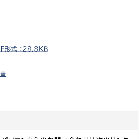
形式 ：28.8ＫＢ
要書