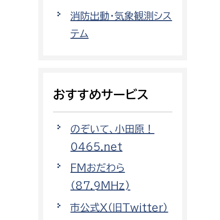
都市政策課
消防出動・気象観測シス
都市計画課
テム
地域交通課
建築指導課
開発審査課
おすすめサービス
ー
消防
のぞいて、小田原！
消防総務課
0465.net
課
予防課
FMおだわら
課
警防計画課
（87.9MHz)
救急課
市公式X（旧Twitter）
情報司令課