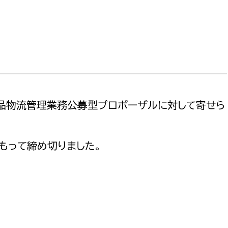
政策課
産業政策課
観光
若者支援課
観光課
農政課
消防
水産海浜課
病院
品物流管理業務公募型プロポーザルに対して寄せら
市議会
理者
市立総合医療センタ
もって締め切りました。
患者サポートセンター
病院管理局：経営管理
病院管理局：施設用度
病院管理局：医事課