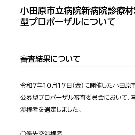
高校生・大学生など
小田原市立病院新病院診療材
型プロポーザルについて
若者
妊産婦
市民部
防災部
地域政策課
防災対
審査結果について
高齢者
地域安全課
障がい者
人権・男女共同参画課
令和７年10月17日（金）に開催した小田
戸籍住民課
傷病者
公募型プロポーザル審査委員会において、
渉権者を選定しました。
事業者
福祉健康部
子ども
労働者
○優先交渉権者