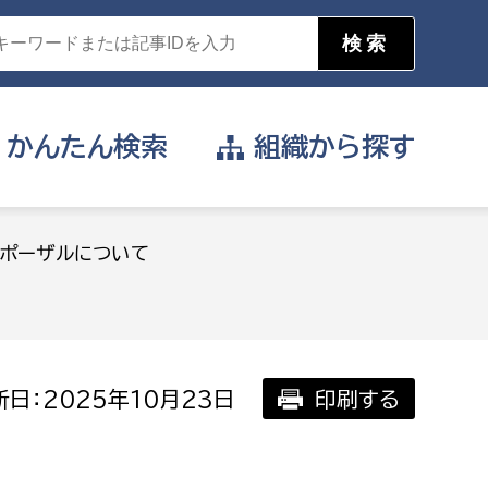
かんたん
検索
組織から
探す
目的を選択
ポーザルについて
公営事業部
支援や給付を受けたい
消防
事業課
届け出や申請をしたい
日：2025年10月23日
印刷する
証明書がほしい