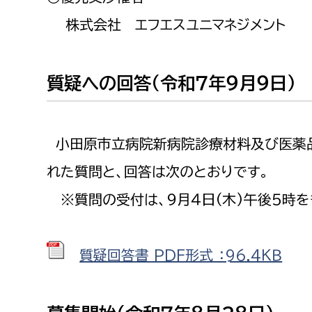
福祉政策課
子ども
株式会社 エフエスユニマネジメント
求職者
生活援護課
子ども
高齢介護課
保育課
外国人
質疑への回答（令和７年９月９日）
障がい福祉課
保険課
ペット
健康づくり課
小田原市立病院新病院診療材料及び医薬
建設部
会計管
れた質問と、回答は次のとおりです。
※質問の受付は、９月４日(木)午後５時を
建設政策課
出納室
国県事業推進課
土木管理課
質疑回答書 PDF形式 ：96.4ＫＢ
道水路整備課
みどり公園課