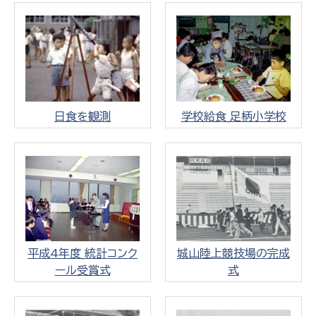
日食を観測
学校給食_足柄小学校
平成4年度_統計コンク
城山陸上競技場の完成
ール受賞式
式