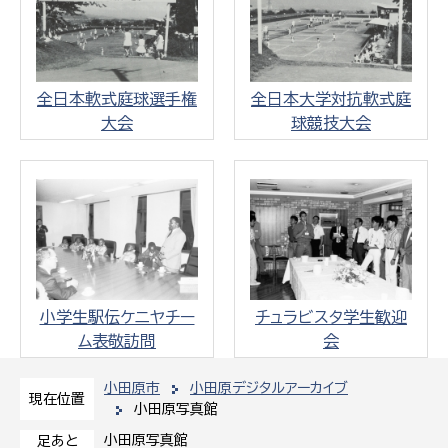
全日本軟式庭球選手権
全日本大学対抗軟式庭
大会
球競技大会
小学生駅伝ケニヤチー
チュラビスタ学生歓迎
ム表敬訪問
会
小田原市
小田原デジタルアーカイブ
現在位置
小田原写真館
小田原写真館
足あと