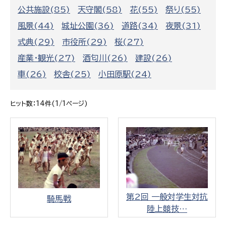
公共施設(85)
天守閣(58)
花(55)
祭り(55)
風景(44)
城址公園(36)
道路(34)
夜景(31)
式典(29)
市役所(29)
桜(27)
産業・観光(27)
酒匂川(26)
建設(26)
車(26)
校舎(25)
小田原駅(24)
ヒット数：14件(1/1ページ)
第2回 一般対学生対抗
騎馬戦
陸上競技…