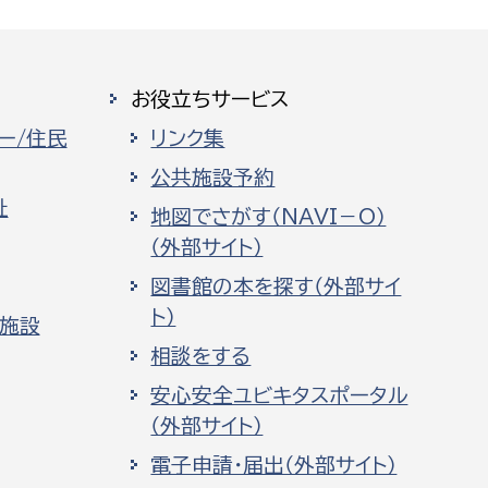
お役立ちサービス
ー/住民
リンク集
公共施設予約
祉
地図でさがす（NAVI－O）
（外部サイト）
図書館の本を探す（外部サイ
ト）
化施設
相談をする
安心安全ユビキタスポータル
（外部サイト）
電子申請・届出（外部サイト）