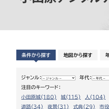
高校生・大学生など
若者
妊産婦
市民部
防災部
地域政策課
防災対
高齢者
条件から探す
地図から探す
地域安全課
障がい者
人権・男女共同参画課
戸籍住民課
傷病者
ジャンル：
年代：
注目のキーワード：
事業者
小田原城(180)
城(115)
人(104)
福祉健康部
子ども
労働者
道路(34)
夜景(31)
式典(29)
市役