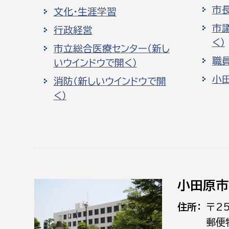
市
文化・生涯学習
市
行政経営
く）
市立総合医療センター（新し
職
いウインドウで開く）
小
消防（新しいウインドウで開
く）
小田原市
住所
〒2
郵便