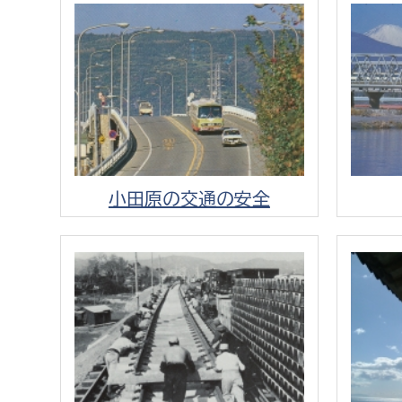
建築課
上下水道局
教育部
経営総務課
教育総
小田原の交通の安全
給排水業務課
保健給
水道整備課
教育指
下水道整備課
浄水管理課
農業委員会事務局
議会局
農業委員会事務局
議会総