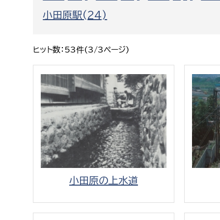
福祉政策課
子ども
小田原駅(24)
求職者
生活援護課
子ども
高齢介護課
保育課
外国人
ヒット数：53件(3/3ページ)
障がい福祉課
保険課
ペット
健康づくり課
建設部
会計管
建設政策課
出納室
国県事業推進課
土木管理課
小田原の上水道
道水路整備課
みどり公園課