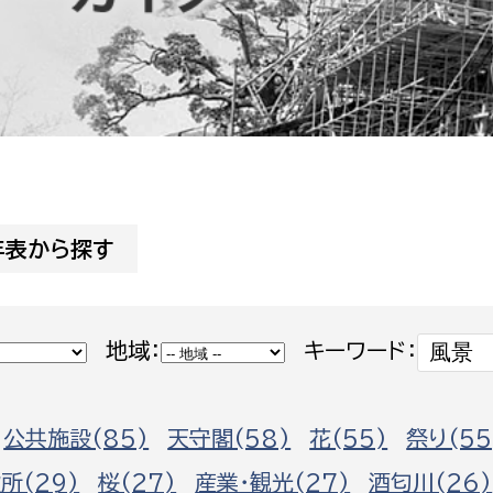
防災・安全
市税総務課
市民税課
福祉・健康
資産税課
環境・エネルギー
文化部
策課
文化政策課
地域経済
年表から探す
生涯学習課
都市基盤
文化財課
図書館
文化・生涯学習
地域：
キーワード：
スポーツ課
小田原城総合管理事
市民活動・地域づくり
公共施設(85)
天守閣(58)
花(55)
祭り(55
若者部
経済部
行政経営
所(29)
桜(27)
産業・観光(27)
酒匂川(26)