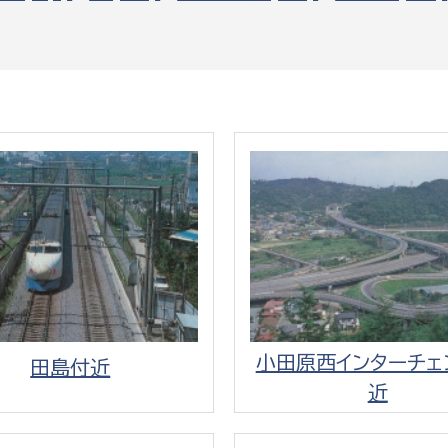
政策課
産業政策課
観光
若者支援課
観光課
農政課
消防
水産海浜課
病院
市議会
理者
市立総合医療センタ
患者サポートセンター
病院管理局：経営管理
小田原西インターチェ
病院管理局：施設用度
田島付近
近
病院管理局：医事課