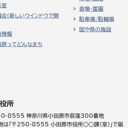
長室
斎場・霊園
議会（新しいウインドウで開
駐車場/駐輪場
国や県の施設
員情報
田原ってどんなまち
役所
50-8555 神奈川県小田原市荻窪300番地
物は「〒250-8555 小田原市役所○○課（室）」で届