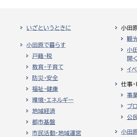
いざというときに
小田
観
小田原で暮らす
小
戸籍・税
開く
教育・子育て
イ
防災・安全
仕事・
福祉・健康
事
環境・エネルギー
プ
地域経済
公
都市基盤
小田
市民活動・地域運営