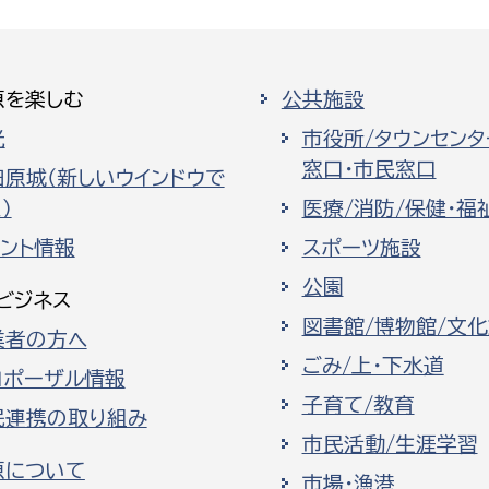
原を楽しむ
公共施設
光
市役所/タウンセンタ
窓口・市民窓口
田原城（新しいウインドウで
）
医療/消防/保健・福
ベント情報
スポーツ施設
公園
ビジネス
図書館/博物館/文
業者の方へ
ごみ/上・下水道
ロポーザル情報
子育て/教育
民連携の取り組み
市民活動/生涯学習
原について
市場・漁港