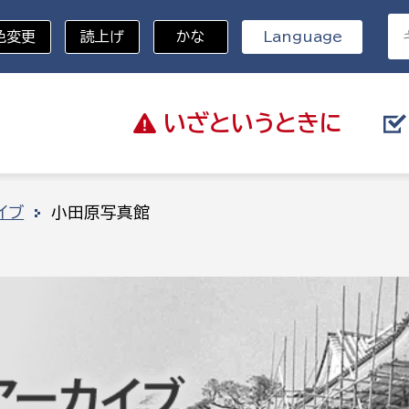
色変更
読上げ
かな
Language
いざと
いうときに
分野を選択
イブ
小田原写真館
総務部
戸籍
災・ハザードマップ
避難場所
策課
総務課
税
職員課
ネジメント課
財産管理課
教育・子育て
ル推進課
契約検査課