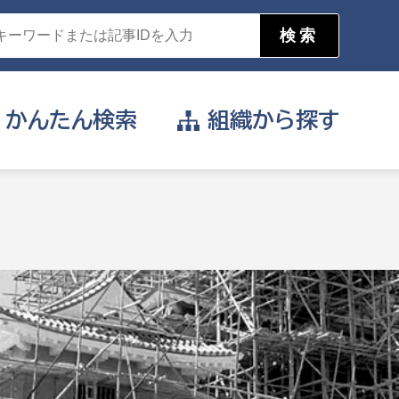
かんたん
検索
組織から
探す
目的を選択
公営事業部
支援や給付を受けたい
消防
事業課
届け出や申請をしたい
証明書がほしい