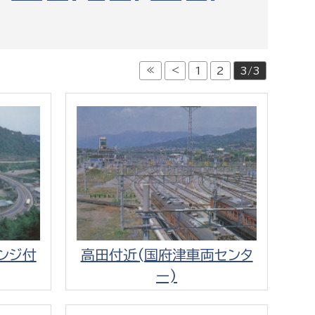
都市政策課
都市計画課
地域交通課
≪
<
1
2
3/3
建築指導課
開発審査課
ー
消防
消防総務課
課
予防課
ンジ付
高田付近(国府津車両センタ
課
警防計画課
ー)
救急課
情報司令課