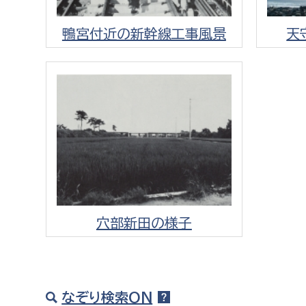
鴨宮付近の新幹線工事風景
天
穴部新田の様子
なぞり検索ON