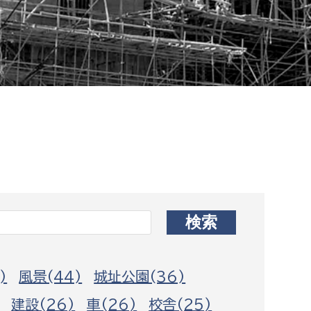
相談をしたい
支払いをしたい
働きたい
環境部
環境政策課
遊びたい
ゼロカーボン推進課
小田原のことを知りたい
環境保護課
環境事業センター
イベント・講座などに参加したい
務所
まちづくりに関わりたい
)
風景(44)
城址公園(36)
都市部
建設(26)
車(26)
校舎(25)