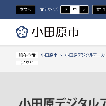
本文へ
文字サイズ
小
中
大
文字
いざというときに
対象者を選択
組織から探す
小田原市
小田原デジタルアーカ
現在位置
足あと
部に属さない室
企画部
新生児・乳幼児
休日救急外来
防
秘書室
企画政
幼稚園児・保育園児
広報広聴室
財政課
コンプライアンス推進室
資産マ
小・中学生
デジタ