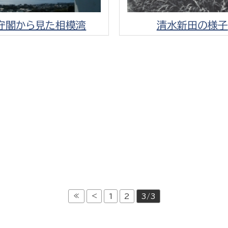
守閣から見た相模湾
清水新田の様子
≪
<
1
2
3/3