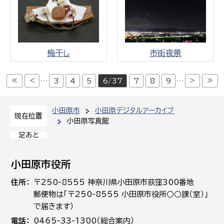
梅干し
市街夜景
≪
<
>
≫
…
3
4
5
6/37
7
8
9
…
小田原市
小田原デジタルアーカイブ
現在位置
小田原写真館
足あと
小田原市役所
住所
〒250-8555 神奈川県小田原市荻窪300番地
郵便物は「〒250-8555 小田原市役所○○課（室）」
で届きます）
電話
0465-33-1300（総合案内）