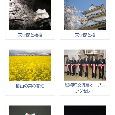
天守閣と夜桜
天守閣と桜
斑鳩町交流展オープニ
栢山の菜の花畑
ングセレ…