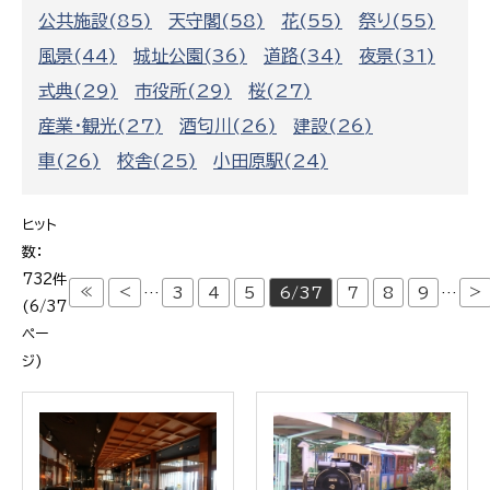
公共施設(85)
天守閣(58)
花(55)
祭り(55)
風景(44)
城址公園(36)
道路(34)
夜景(31)
式典(29)
市役所(29)
桜(27)
産業・観光(27)
酒匂川(26)
建設(26)
車(26)
校舎(25)
小田原駅(24)
ヒット
数：
732件
≪
<
>
…
3
4
5
6/37
7
8
9
…
(6/37
ペー
ジ)