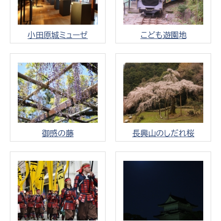
小田原城ミューゼ
こども遊園地
御感の藤
長興山のしだれ桜