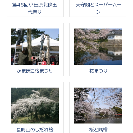
第48回小田原北條五
天守閣とスーパームー
代祭り
ン
かまぼこ桜まつり
桜まつり
長興山のしだれ桜
桜と隅櫓