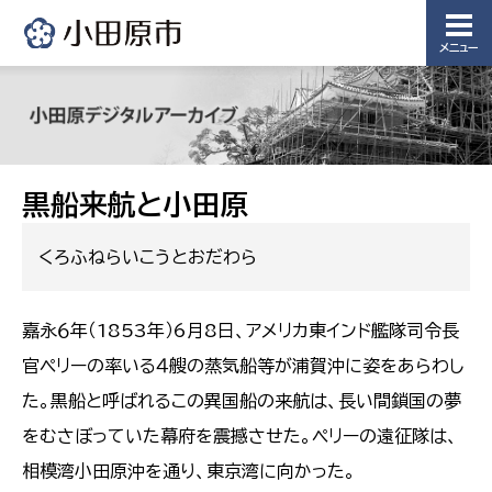
メニュー
黒船来航と小田原
くろふねらいこうとおだわら
嘉永６年（1853年）6月8日、アメリカ東インド艦隊司令長
官ペリーの率いる４艘の蒸気船等が浦賀沖に姿をあらわし
た。黒船と呼ばれるこの異国船の来航は、長い間鎖国の夢
をむさぼっていた幕府を震撼させた。ペリーの遠征隊は、
相模湾小田原沖を通り、東京湾に向かった。