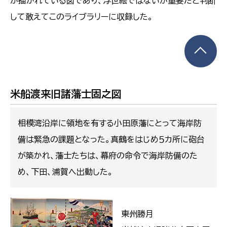
が描かれている図であり、浮世絵ではないが重要だと判断
して敢えてこのライブラリーに収録した。
米船渡来旧諸藩士固之図
相模湾沿岸に領地を有する小田原藩にとって海岸防
備は緊急の課題となった。真鶴をはじめ５カ所に砲台
が築かれ、藩士たちは、幕府の命令で海岸防備のた
め、下田、浦賀へ出動した。
東州勝月