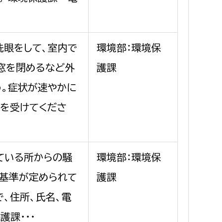
洗眼をして、室内で
環境部：環境保
、窓を閉めるなど外
護課
う。症状が速やかに
を受けてくださ
ている所からの騒
環境部：環境保
り基準が定められて
護課
、住所、氏名、電
課・・・