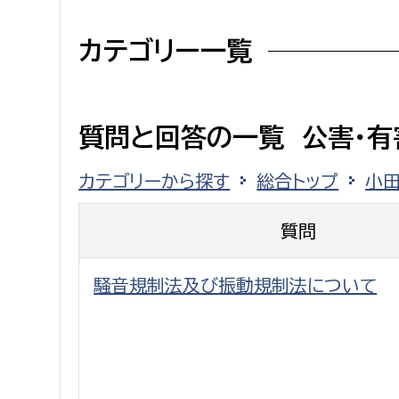
建築課
カテゴリー一覧
上下水道局
教育部
質問と回答の一覧 公害・有
経営総務課
教育総
カテゴリーから探す
総合トップ
小
給排水業務課
保健給
質問
水道整備課
教育指
下水道整備課
騒音規制法及び振動規制法について
浄水管理課
農業委員会事務局
議会局
農業委員会事務局
議会総