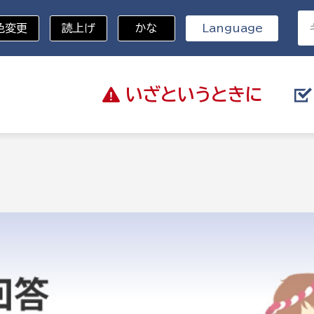
色変更
読上げ
かな
Language
いざと
いうときに
分野を選択
総務部
戸籍
災・ハザードマップ
避難場所
策課
総務課
税
職員課
ネジメント課
財産管理課
教育・子育て
ル推進課
契約検査課