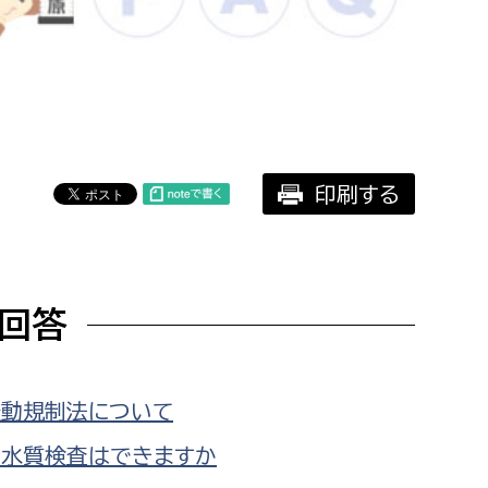
相談をしたい
支払いをしたい
働きたい
環境部
印刷する
環境政策課
遊びたい
ゼロカーボン推進課
小田原のことを知りたい
環境保護課
回答
環境事業センター
イベント・講座などに参加したい
務所
まちづくりに関わりたい
動規制法について
都市部
の水質検査はできますか