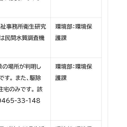
福祉事務所衛生研究
環境部：環境保
または民間水質調査機
護課
巣の場所が判明し
環境部：環境保
す。 また、駆除
護課
住宅のみです。 該
65-33-148