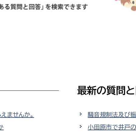
防災・安全
市税総務課
市民税課
福祉・健康
資産税課
環境・エネルギー
文化部
策課
文化政策課
地域経済
生涯学習課
都市基盤
文化財課
最新の質問と
図書館
文化・生涯学習
スポーツ課
小田原城総合管理事
市民活動・地域づくり
えませんか。
騒音規制法及び振
若者部
経済部
か
小田原市で井戸
行政経営