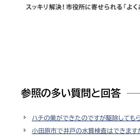
高校生・大学生など
若者
妊産婦
市民部
防災部
地域政策課
防災対
高齢者
地域安全課
障がい者
人権・男女共同参画課
参照の多い質問と回答
戸籍住民課
傷病者
事業者
ハチの巣ができたのですが駆除してもら
福祉健康部
子ども
小田原市で井戸の水質検査はできます
労働者