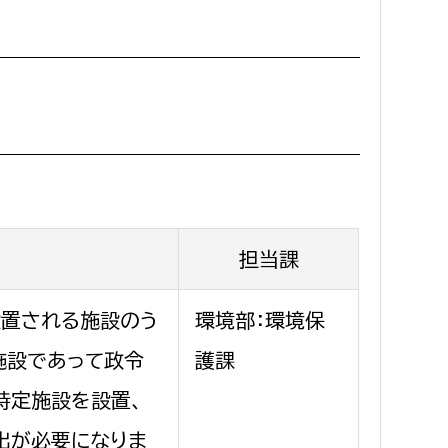
消防課
警防第1課
警防第2課
局
監査事務局
局
監査事務局
担当課
置される施設のう
環境部：環境保
施設であって政令
護課
特定施設を設置、
出が必要になりま