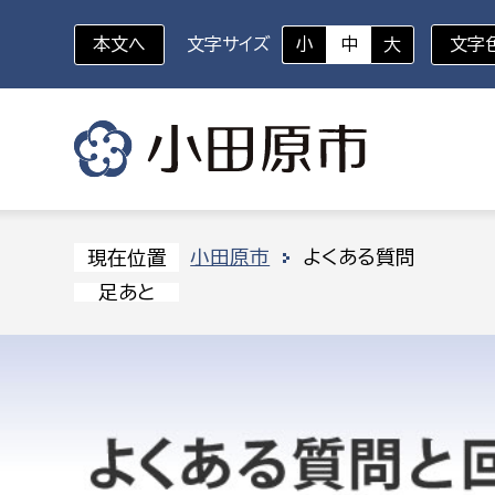
本文へ
文字サイズ
小
中
大
文字
いざというときに
対象者を選択
組織から探す
小田原市
よくある質問
現在位置
足あと
部に属さない室
企画部
新生児・乳幼児
休日救急外来
防
秘書室
企画政
幼稚園児・保育園児
広報広聴室
財政課
コンプライアンス推進室
資産マ
小・中学生
デジタ