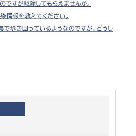
のですが駆除してもらえませんか。
都市政策課
染情報を教えてください。
都市計画課
地域交通課
裏で歩き回っているようなのですが、どうし
建築指導課
開発審査課
ー
消防
消防総務課
課
予防課
課
警防計画課
救急課
情報司令課