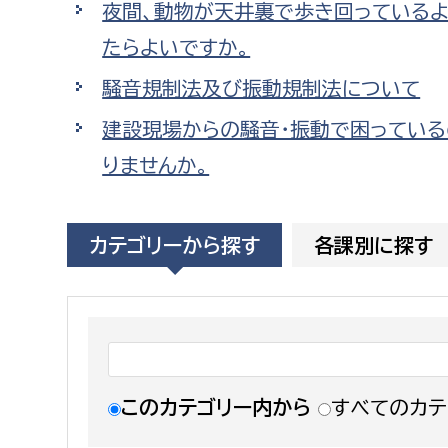
夜間、動物が天井裏で歩き回っているよ
福祉政策課
子ども
求職者
たらよいですか。
生活援護課
子ども
騒音規制法及び振動規制法について
高齢介護課
保育課
外国人
障がい福祉課
建設現場からの騒音・振動で困っている
保険課
ペット
りませんか。
健康づくり課
建設部
会計管
カテゴリーから探す
各課別に探す
建設政策課
出納室
国県事業推進課
土木管理課
道水路整備課
このカテゴリー内から
すべてのカテ
みどり公園課