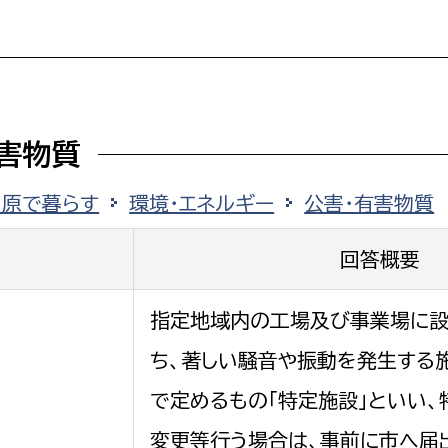
選挙管理委員会事務
害物質
務課
選挙管理委員会事務
田原で暮らす
環境・エネルギー
公害・有害物質
食課
回答概要
導課
指定地域内の工場及び事業場に設
ち、著しい騒音や振動を発生する
で定めるもの「特定施設」といい、
務課
変更等行う場合は、事前に市へ届