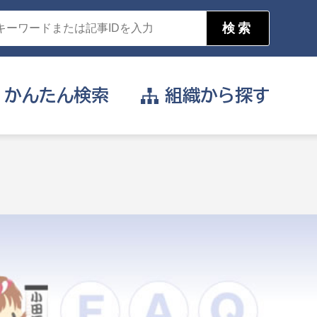
かんたん
検索
組織から
探す
目的を選択
公営事業部
支援や給付を受けたい
消防
事業課
届け出や申請をしたい
証明書がほしい