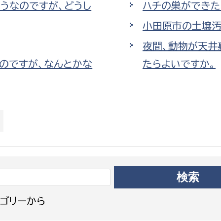
うなのですが、どうし
ハチの巣ができた
政策課
産業政策課
観光
小田原市の土壌汚
若者支援課
観光課
農政課
夜間、動物が天井
消防
水産海浜課
のですが、なんとかな
たらよいですか。
病院
市議会
理者
市立総合医療センタ
患者サポートセンター
病院管理局：経営管理
病院管理局：施設用度
病院管理局：医事課
ゴリーから